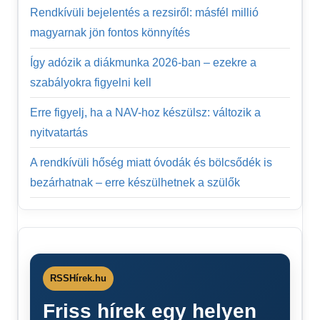
Rendkívüli bejelentés a rezsiről: másfél millió
magyarnak jön fontos könnyítés
Így adózik a diákmunka 2026-ban – ezekre a
szabályokra figyelni kell
Erre figyelj, ha a NAV-hoz készülsz: változik a
nyitvatartás
A rendkívüli hőség miatt óvodák és bölcsődék is
bezárhatnak – erre készülhetnek a szülők
RSSHírek.hu
Friss hírek egy helyen