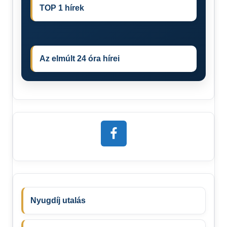
TOP 1 hírek
Az elmúlt 24 óra hírei
Nyugdíj utalás