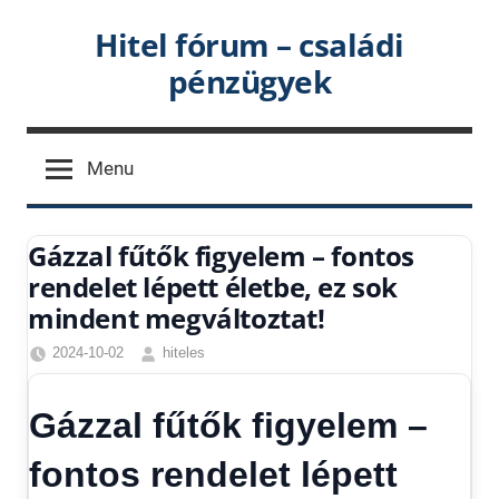
Skip
Hitel fórum – családi
to
pénzügyek
content
Menu
Gázzal fűtők figyelem – fontos
rendelet lépett életbe, ez sok
mindent megváltoztat!
2024-10-02
hiteles
Egyéb
,
Friss
Gázzal fűtők figyelem –
hírek
,
Gazdaság
,
fontos rendelet lépett
Hírek
,