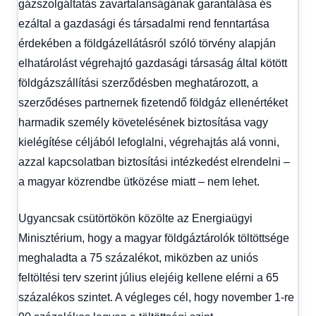
gázszolgáltatás zavartalanságának garantálása és
ezáltal a gazdasági és társadalmi rend fenntartása
érdekében a földgázellátásról szóló törvény alapján
elhatárolást végrehajtó gazdasági társaság által kötött
földgázszállítási szerződésben meghatározott, a
szerződéses partnernek fizetendő földgáz ellenértéket
harmadik személy követelésének biztosítása vagy
kielégítése céljából lefoglalni, végrehajtás alá vonni,
azzal kapcsolatban biztosítási intézkedést elrendelni –
a magyar közrendbe ütközése miatt – nem lehet.
Ugyancsak csütörtökön közölte az Energiaügyi
Minisztérium, hogy a magyar földgáztárolók töltöttsége
meghaladta a 75 százalékot, miközben az uniós
feltöltési terv szerint július elejéig kellene elérni a 65
százalékos szintet. A végleges cél, hogy november 1-re