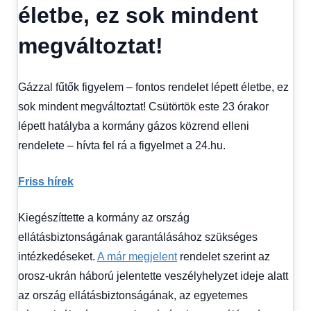
Hírek
életbe, ez sok mindent
1
kézből
,
megváltoztat!
Hitel
fórum
Gázzal fűtők figyelem – fontos rendelet lépett életbe, ez
sok mindent megváltoztat! Csütörtök este 23 órakor
lépett hatályba a kormány gázos közrend elleni
rendelete – hívta fel rá a figyelmet a 24.hu.
Friss hírek
Kiegészíttette a kormány az ország
ellátásbiztonságának garantálásához szükséges
intézkedéseket.
A már megjelent
rendelet szerint az
orosz-ukrán háború jelentette veszélyhelyzet ideje alatt
az ország ellátásbiztonságának, az egyetemes