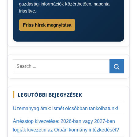
gazdasági információk közérthetően, naponta
frissítve.
Friss hírek megnyitása
Search
for:
Search
LEGUTÓBBI BEJEGYZÉSEK
Üzemanyag árak: ismét olcsóbban tankolhatunk!
Árrésstop kivezetése: 2026-ban vagy 2027-ben
fogják kivezetni az Orbán kormány intézkedését?