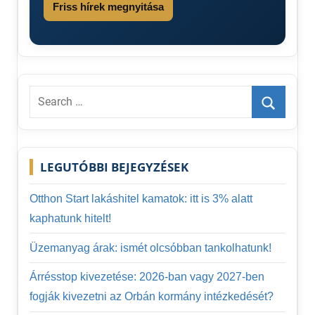
Friss hírek megnyitása
percre
infláció
KSH
adatok
Liszt
ára
Search
for:
Search
LEGUTÓBBI BEJEGYZÉSEK
Otthon Start lakáshitel kamatok: itt is 3% alatt
kaphatunk hitelt!
Üzemanyag árak: ismét olcsóbban tankolhatunk!
Árrésstop kivezetése: 2026-ban vagy 2027-ben
fogják kivezetni az Orbán kormány intézkedését?