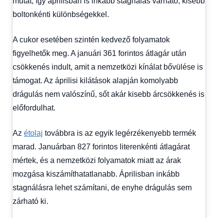
mutat, így áprilisban is inkább stagnálás várható, kisebb
boltonkénti különbségekkel.
A cukor esetében szintén kedvező folyamatok
figyelhetők meg. A januári 361 forintos átlagár után
csökkenés indult, amit a nemzetközi kínálat bővülése is
támogat. Az áprilisi kilátások alapján komolyabb
drágulás nem valószínű, sőt akár kisebb árcsökkenés is
előfordulhat.
Az
étolaj
továbbra is az egyik legérzékenyebb termék
marad. Januárban 827 forintos literenkénti átlagárat
mértek, és a nemzetközi folyamatok miatt az árak
mozgása kiszámíthatatlanabb. Áprilisban inkább
stagnálásra lehet számítani, de enyhe drágulás sem
zárható ki.