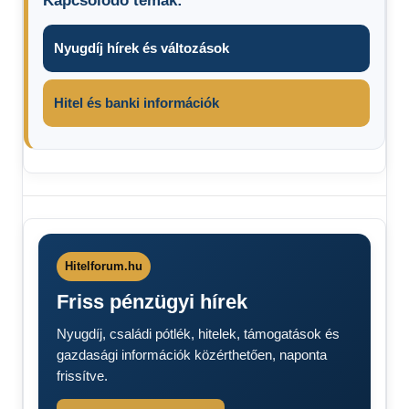
Kapcsolódó témák:
Nyugdíj hírek és változások
Hitel és banki információk
Cukor
ára
Élelmiszer
árak 2026
Hitelforum.hu
Élelmiszer
Friss pénzügyi hírek
áremelés
Étolaj
Nyugdíj, családi pótlék, hitelek, támogatások és
ára
gazdasági információk közérthetően, naponta
friss
frissítve.
hírek
percről