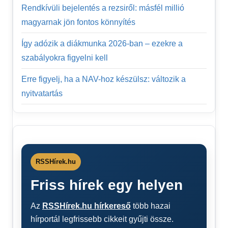
Rendkívüli bejelentés a rezsiről: másfél millió
magyarnak jön fontos könnyítés
Így adózik a diákmunka 2026-ban – ezekre a
szabályokra figyelni kell
Erre figyelj, ha a NAV-hoz készülsz: változik a
nyitvatartás
RSSHírek.hu
Friss hírek egy helyen
Az
RSSHírek.hu hírkereső
több hazai
hírportál legfrissebb cikkeit gyűjti össze.