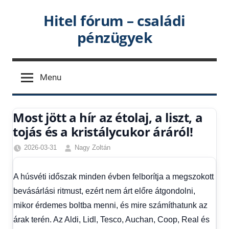
Skip
Hitel fórum – családi
to
pénzügyek
content
Menu
Most jött a hír az étolaj, a liszt, a
tojás és a kristálycukor áráról!
2026-03-31
Nagy Zoltán
Friss
hírek
,
A húsvéti időszak minden évben felborítja a megszokott
Gazdaság
,
bevásárlási ritmust, ezért nem árt előre átgondolni,
Hírek
,
Hírek
mikor érdemes boltba menni, és mire számíthatunk az
1
árak terén. Az Aldi, Lidl, Tesco, Auchan, Coop, Real és
kézből
,