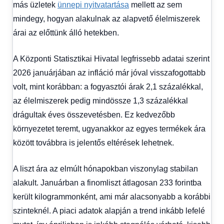
más üzletek
ünnepi nyitvatartása
mellett az sem
Hitel
mindegy, hogyan alakulnak az alapvető élelmiszerek
fórum
árai az előttünk álló hetekben.
A
Központi Statisztikai Hivatal
legfrissebb adatai szerint
2026 januárjában az infláció már jóval visszafogottabb
volt, mint korábban: a fogyasztói árak 2,1 százalékkal,
az élelmiszerek pedig mindössze 1,3 százalékkal
drágultak éves összevetésben. Ez kedvezőbb
környezetet teremt, ugyanakkor az egyes termékek ára
között továbbra is jelentős eltérések lehetnek.
A liszt ára az elmúlt hónapokban viszonylag stabilan
alakult. Januárban a finomliszt átlagosan 233 forintba
került kilogrammonként, ami már alacsonyabb a korábbi
szinteknél. A piaci adatok alapján a trend inkább lefelé