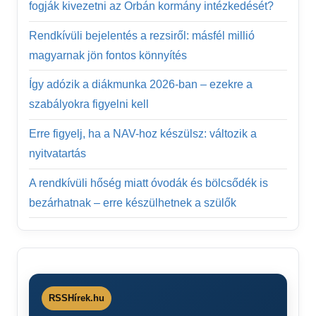
fogják kivezetni az Orbán kormány intézkedését?
Rendkívüli bejelentés a rezsiről: másfél millió
magyarnak jön fontos könnyítés
Így adózik a diákmunka 2026-ban – ezekre a
szabályokra figyelni kell
Erre figyelj, ha a NAV-hoz készülsz: változik a
nyitvatartás
A rendkívüli hőség miatt óvodák és bölcsődék is
bezárhatnak – erre készülhetnek a szülők
RSSHírek.hu