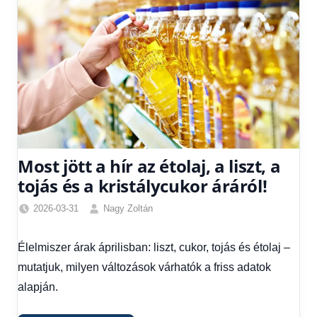
Most jött a hír az étolaj, a liszt, a
tojás és a kristálycukor áráról!
2026-03-31
Nagy Zoltán
Friss
hírek
,
Élelmiszer árak áprilisban: liszt, cukor, tojás és étolaj –
Gazdaság
,
mutatjuk, milyen változások várhatók a friss adatok
Hírek
,
Hírek
alapján.
1