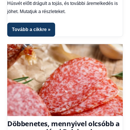
Húsvét előtt drágult a tojás, és további áremelkedés is
Gazdaság
,
jöhet. Mutatjuk a részleteket.
Hírek
,
Hírek
1
Tovább a cikkre
kézből
,
Hitel
fórum
Döbbenetes, mennyivel olcsóbb a