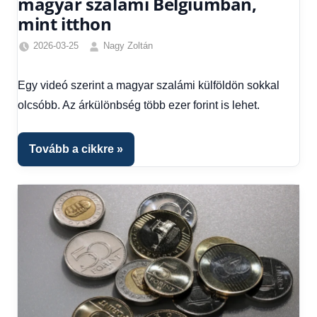
magyar szalámi Belgiumban,
mint itthon
2026-03-25
Nagy Zoltán
Friss
hírek
,
Egy videó szerint a magyar szalámi külföldön sokkal
Gazdaság
,
olcsóbb. Az árkülönbség több ezer forint is lehet.
Hírek
,
Hírek
1
Tovább a cikkre
kézből