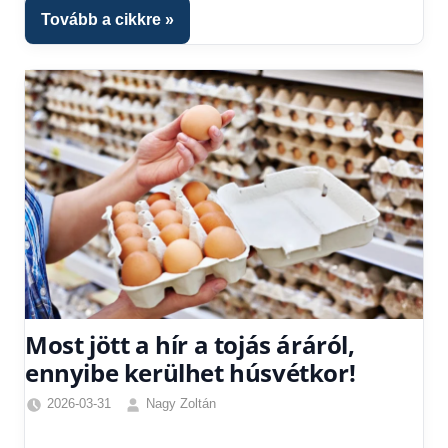
kézből
,
Tovább a cikkre
Hitel
fórum
Most jött a hír a tojás áráról,
ennyibe kerülhet húsvétkor!
2026-03-31
Nagy Zoltán
Friss
hírek
,