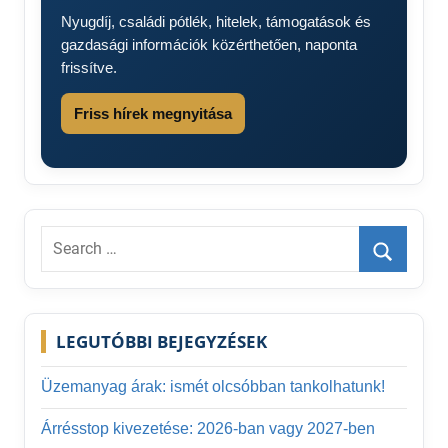
Nyugdíj, családi pótlék, hitelek, támogatások és
gazdasági információk közérthetően, naponta
frissítve.
Friss hírek megnyitása
Search
for:
Search
LEGUTÓBBI BEJEGYZÉSEK
Üzemanyag árak: ismét olcsóbban tankolhatunk!
Árrésstop kivezetése: 2026-ban vagy 2027-ben