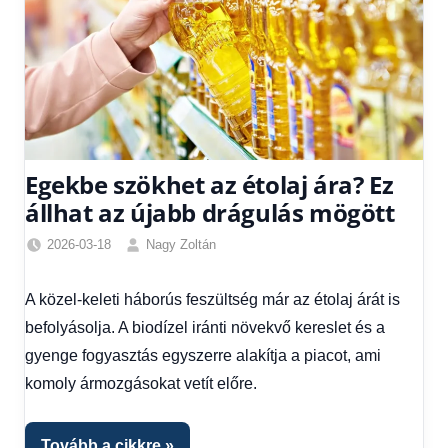
Egekbe szökhet az étolaj ára? Ez
állhat az újabb drágulás mögött
2026-03-18
Nagy Zoltán
Friss
hírek
,
A közel-keleti háborús feszültség már az étolaj árát is
Gazdaság
,
befolyásolja. A biodízel iránti növekvő kereslet és a
Hírek
,
Hírek
gyenge fogyasztás egyszerre alakítja a piacot, ami
1
komoly ármozgásokat vetít előre.
kézből
Tovább a cikkre