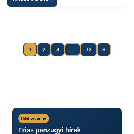
Next
1
2
3
12
»
…
Bejegyzések
Posts
lapozása
Hitelforum.hu
Friss pénzügyi hírek