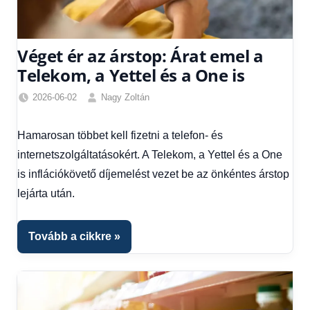
Véget ér az árstop: Árat emel a
Telekom, a Yettel és a One is
2026-06-02
Nagy Zoltán
Friss
hírek
,
Hamarosan többet kell fizetni a telefon- és
Gazdaság
,
internetszolgáltatásokért. A Telekom, a Yettel és a One
Hírek
is inflációkövető díjemelést vezet be az önkéntes árstop
lejárta után.
Tovább a cikkre