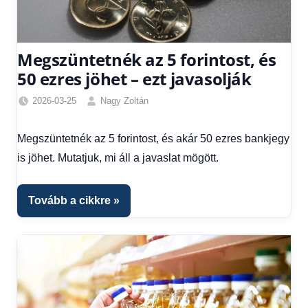
Megszüntetnék az 5 forintost, és
50 ezres jöhet – ezt javasolják
2026-03-25
Nagy Zoltán
Friss
hírek
,
Megszüntetnék az 5 forintost, és akár 50 ezres bankjegy
Hírek
,
is jöhet. Mutatjuk, mi áll a javaslat mögött.
Hírek
1
kézből
Tovább a cikkre