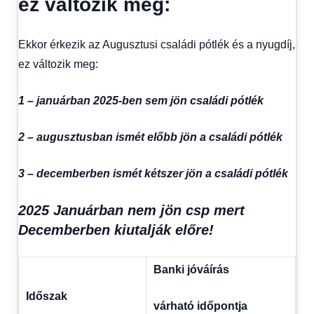
ez változik meg:
Hírek
,
Hírek
1
Ekkor érkezik az Augusztusi családi pótlék és a nyugdíj,
kézből
,
Hitel
ez változik meg:
fórum
,
Nyugdíj
1 – januárban 2025-ben sem jön családi pótlék
utalás
2025
2 – augusztusban ismét előbb jön a családi pótlék
3 – decemberben ismét kétszer jön a családi pótlék
2025 Januárban nem jön csp mert
Decemberben kiutalják előre!
Banki jóváírás
Időszak
várható időpontja