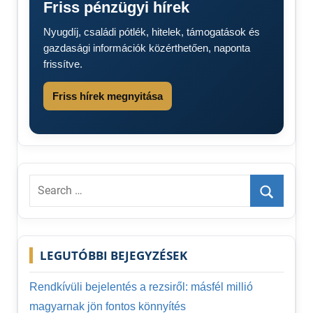
Friss pénzügyi hírek
utalás
2025
Nyugdíj, családi pótlék, hitelek, támogatások és
Augusztus
gazdasági információk közérthetően, naponta
Nyugdíj
frissítve.
utalás
2025
Friss hírek megnyitása
dátumai
Nyugdíjasok
figyelem
Search
for:
Search
LEGUTÓBBI BEJEGYZÉSEK
Rendkívüli bejelentés a rezsiről: másfél millió
magyarnak jön fontos könnyítés