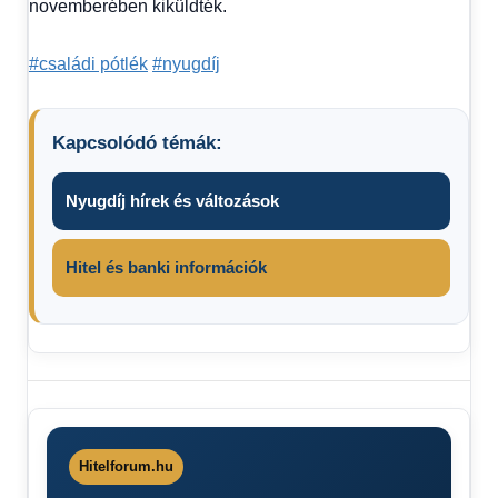
novemberében kiküldték.
#családi pótlék
#nyugdíj
Kapcsolódó témák:
Nyugdíj hírek és változások
Hitel és banki információk
Friss
hírek
0-24
Nyugdíj
Hitelforum.hu
Nyugdíj