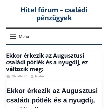
Skip
Hitel fórum – családi
to
pénzügyek
content
Menu
Ekkor érkezik az Augusztusi
családi pótlék és a nyugdíj, ez
változik meg:
2025-07-27
hiteles
Családi
pótlék
Ekkor érkezik az Augusztusi
utalása
,
Friss
családi pótlék és a nyugdíj,
hírek
,