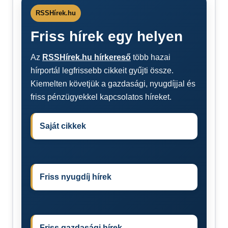
RSSHírek.hu
Friss hírek egy helyen
Az
RSSHírek.hu hírkereső
több hazai
hírportál legfrissebb cikkeit gyűjti össze.
Kiemelten követjük a gazdasági, nyugdíjjal és
friss pénzügyekkel kapcsolatos híreket.
Saját cikkek
Friss nyugdíj hírek
Friss gazdasági hírek