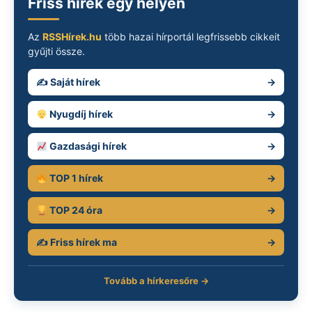
Friss hírek egy helyen
Az
RSSHírek.hu
több hazai hírportál legfrissebb cikkeit
gyűjti össze.
✍️ Saját hírek
→
Nyugdíj hírek
→
Gazdasági hírek
→
TOP 1 hírek
→
TOP 24 óra
→
✍️ Friss hírek ma
→
Tovább a hírkeresőre →