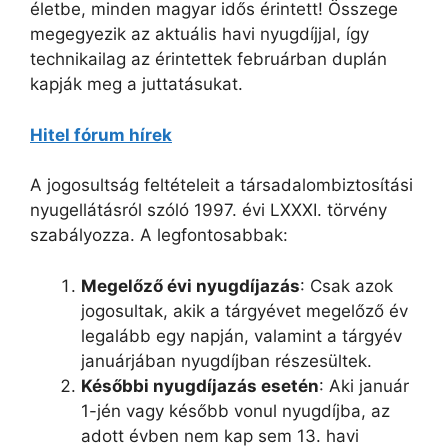
életbe, minden magyar idős érintett! Összege
megegyezik az aktuális havi nyugdíjjal, így
technikailag az érintettek februárban duplán
kapják meg a juttatásukat.
Hitel fórum hírek
A jogosultság feltételeit a társadalombiztosítási
nyugellátásról szóló 1997. évi LXXXI. törvény
szabályozza. A legfontosabbak:
Megelőző évi nyugdíjazás
: Csak azok
jogosultak, akik a tárgyévet megelőző év
legalább egy napján, valamint a tárgyév
januárjában nyugdíjban részesültek.
Későbbi nyugdíjazás esetén
: Aki január
1-jén vagy később vonul nyugdíjba, az
adott évben nem kap sem 13. havi