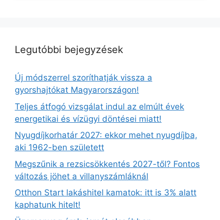
Legutóbbi bejegyzések
Új módszerrel szoríthatják vissza a
gyorshajtókat Magyarországon!
Teljes átfogó vizsgálat indul az elmúlt évek
energetikai és vízügyi döntései miatt!
Nyugdíjkorhatár 2027: ekkor mehet nyugdíjba,
aki 1962-ben született
Megszűnik a rezsicsökkentés 2027-től? Fontos
változás jöhet a villanyszámláknál
Otthon Start lakáshitel kamatok: itt is 3% alatt
kaphatunk hitelt!