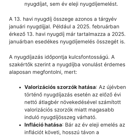
nyugdíjat, sem év eleji nyugdíjemelést.
A 13. havi nyugdíj összege azonos a tárgyév
januári nyugdíjjal. Például a 2025. februárban
érkező 13. havi nyugdíj már tartalmazza a 2025.
januárban esedékes nyugdíjemelés összegét is.
A nyugdíjazás időpontja kulcsfontosságú. A
szakértők szerint a nyugdíjba vonulást érdemes
alaposan megfontolni, mert:
Valorizációs szorzók hatása
: Az újévben
történő nyugdíjazás esetén az előző évi
nettó átlagbér növekedésével számított
valorizációs szorzók miatt magasabb
induló nyugdíjösszeg várható.
Infláció hatása
: Bár az év eleji emelés az
inflációt követi, hosszú távon a