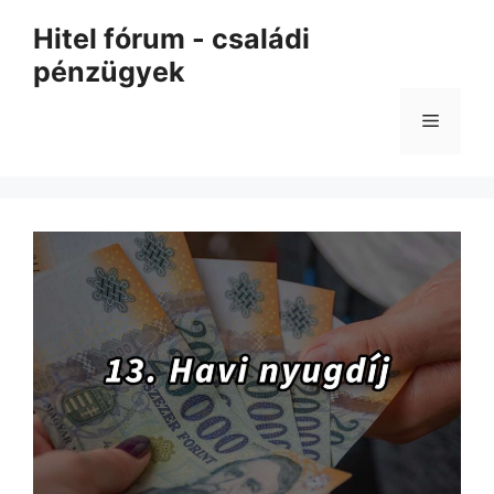
Kilépés
Hitel fórum - családi
a
pénzügyek
tartalomba
Menü