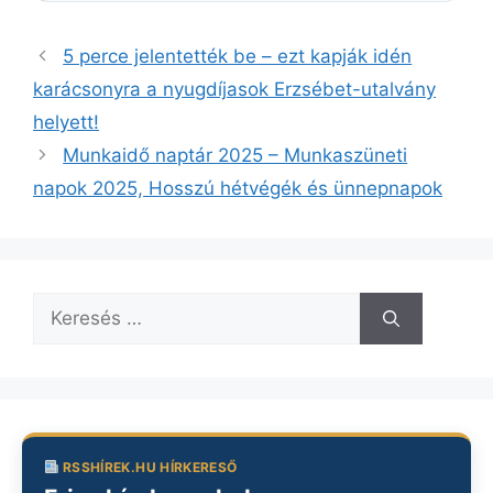
5 perce jelentették be – ezt kapják idén
karácsonyra a nyugdíjasok Erzsébet-utalvány
helyett!
Munkaidő naptár 2025 – Munkaszüneti
napok 2025, Hosszú hétvégék és ünnepnapok
Keresés:
RSSHÍREK.HU HÍRKERESŐ