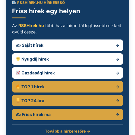
RSSHÍREK.HU HÍRKERESŐ
Friss hírek egy helyen
Az
RSSHírek.hu
több hazai hírportál legfrissebb cikkeit
gyűjti össze.
✍️ Saját hírek
→
Nyugdíj hírek
→
Gazdasági hírek
→
TOP 1 hírek
→
TOP 24 óra
→
✍️ Friss hírek ma
→
Tovább a hírkeresőre →