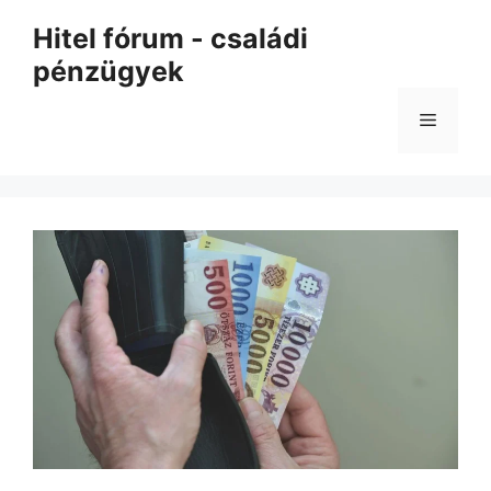
Kilépés
Hitel fórum - családi
a
pénzügyek
tartalomba
Menü