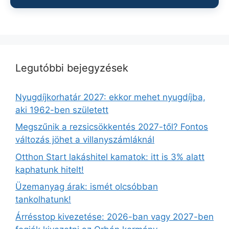
Legutóbbi bejegyzések
Nyugdíjkorhatár 2027: ekkor mehet nyugdíjba,
aki 1962-ben született
Megszűnik a rezsicsökkentés 2027-től? Fontos
változás jöhet a villanyszámláknál
Otthon Start lakáshitel kamatok: itt is 3% alatt
kaphatunk hitelt!
Üzemanyag árak: ismét olcsóbban
tankolhatunk!
Árrésstop kivezetése: 2026-ban vagy 2027-ben