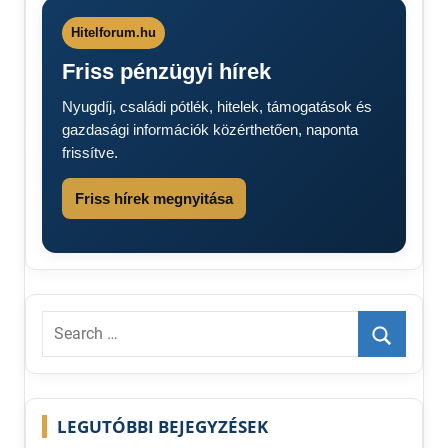
nyugdíj
2026
Hitelforum.hu
14.
Friss pénzügyi hírek
havi
nyugdíj
Nyugdíj, családi pótlék, hitelek, támogatások és
Nyugdíjemelés
gazdasági információk közérthetően, naponta
2026
frissítve.
Friss hírek megnyitása
Search
for:
Search
LEGUTÓBBI BEJEGYZÉSEK