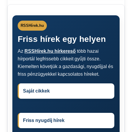
RSSHírek.hu
Friss hírek egy helyen
Az
RSSHírek.hu hírkereső
több hazai
hírportál legfrissebb cikkeit gyűjti össze.
Kiemelten követjük a gazdasági, nyugdíjjal és
friss pénzügyekkel kapcsolatos híreket.
Saját cikkek
Friss nyugdíj hírek