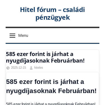
Skip
Hitel fórum – családi
to
pénzügyek
content
Menu
585 ezer forint is járhat a
nyugdíjasoknak Februárban!
2025-12-15
hiteles
Friss
hírek
,
585 ezer forint is járhat a
Gazdaság
,
Hírek
,
nyugdíjasoknak Februárban!
Hírek
1
kézből
,
585 ezer forint is járhat a nyugdíjasoknak Februárban!