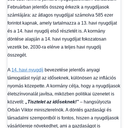
Hitel
Februárban jelentős összeg érkezik a nyugdíjasok
fórum
számlájára: az átlagos nyugdíjjal számolva 585 ezer
forintot kapnak, amely tartalmazza a 13. havi nyugdíjat
és a 14. havi nyugdíj első részletét is. A kormány
döntése alapján a 14. havi nyugdíjat fokozatosan
vezetik be, 2030-ra elérve a teljes havi nyugdíj
összegét.
A
14. havi nyugdíj
bevezetése jelentős anyagi
támogatást nyújt az időseknek, különösen az inflációs
nyomás közepette. A kormány célja, hogy a nyugdíjasok
életszínvonalát javítsa, miközben politikai üzenetet is
közvetít:
„Tisztelet az időseknek!”
– hangsúlyozta
Orbán Viktor miniszterelnök. A döntés gazdasági és
társadalmi szempontból is fontos, hiszen a nyugdíjasok
vásárlóereje növekedhet, ami a gazdaságot is