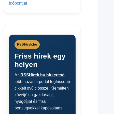
időpontjai
RSSHírek.hu
Friss hírek egy
helyen
Az
RSSHírek.hu hírkereső
több hazai hírportál legfrissebb
cikkeit gyűjti össze. Kiemelten
követjük a gazdasági,
nyugdíjjal és friss
pénzügyekkel kapcsolatos