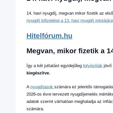
Gazdaság
,
Hírek
,
Hírek
14. havi nyugdíj, megvan mikor fizetik az els
1
nyugdíj kifizetése a 13. havi nyugdíj mintájára
kézből
,
Hitel
fórum
,
Hitelfórum.hu
Nyugdíj
utalás
Megvan, mikor fizetik a 1
2025
Így a két juttatást egyidejűleg
folyósítják
jövő 
kiegészítve.
A
nyugdíjasok
számára ez jelentős támogatást
2026-os évre tervezett nyugdíjemelés mértéke
adatok szerint várhatóan meghaladja az infláci
számára.