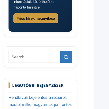
információk közérthetően,
naponta frissítve.
Friss hírek megnyitása
Search
for:
Search
LEGUTÓBBI BEJEGYZÉSEK
Rendkívüli bejelentés a rezsiről:
másfél millió magyarnak jön fontos