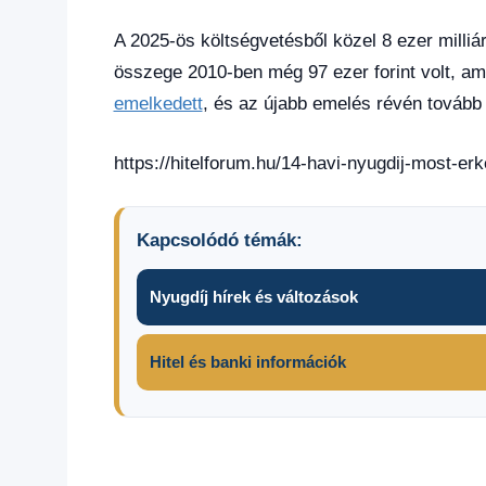
A 2025-ös költségvetésből közel 8 ezer milliárd
összege 2010-ben még 97 ezer forint volt, 
emelkedett
, és az újabb emelés révén tovább
https://hitelforum.hu/14-havi-nyugdij-most-er
Kapcsolódó témák:
Nyugdíj hírek és változások
Hitel és banki információk
14.