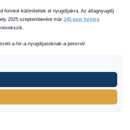
 forintot különítettek el nyugdíjakra. Az átlagnyugdíj
amely 2025 szeptemberére már
245 ezer forintra
 növekszik.
kezett-a-hir-a-nyugdijasoknak-a-penzrol/