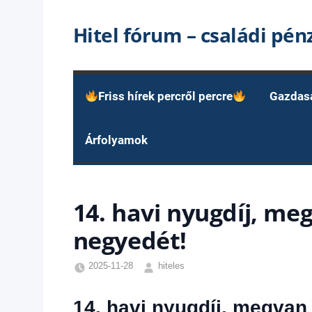
Skip
Hitel fórum – családi pé
to
content
Friss hírek percről percre
Gazdas
Árfolyamok
14. havi nyugdíj, meg
negyedét!
2025-11-28
hiteles
Friss
hírek
,
14. havi nyugdíj, megvan 