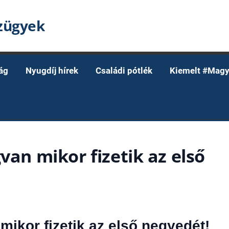
nzügyek
ág
Nyugdíj hírek
Családi pótlék
Kiemelt #Magy
van mikor fizetik az első
mikor fizetik az első negyedét!