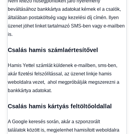
Nem létező hűségpontokért járó nyeremény
beváltásához bankkártya adatokat kérnek el a csalók,
általában postaköltség vagy kezelési díj címén. Ilyen
üzenet jöhet linket tartalmazó SMS-ben vagy e-mailben
is.
Csalás hamis számlaértesítővel
Hamis Yettel számlát küldenek e-mailben, sms-ben,
akár fizetési felszólítással, az üzenet linkje hamis
weboldalra vezet, ahol megpróbálják megszerezni a
bankkártya adatokat.
Csalás hamis kártyás feltöltőoldallal
A Google keresés során, akár a szponzorált
találatok között is, megjelenhet hamisított weboldalra