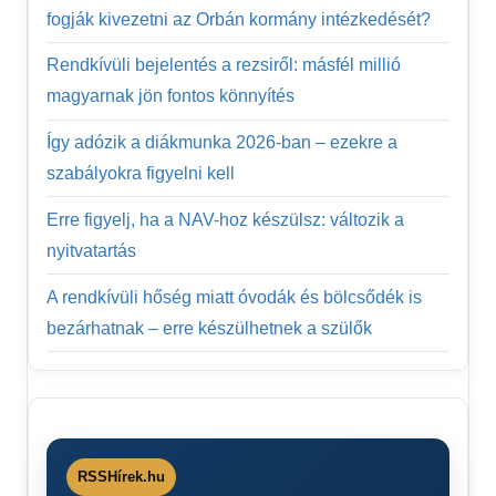
fogják kivezetni az Orbán kormány intézkedését?
Rendkívüli bejelentés a rezsiről: másfél millió
magyarnak jön fontos könnyítés
Így adózik a diákmunka 2026-ban – ezekre a
szabályokra figyelni kell
Erre figyelj, ha a NAV-hoz készülsz: változik a
nyitvatartás
A rendkívüli hőség miatt óvodák és bölcsődék is
bezárhatnak – erre készülhetnek a szülők
RSSHírek.hu