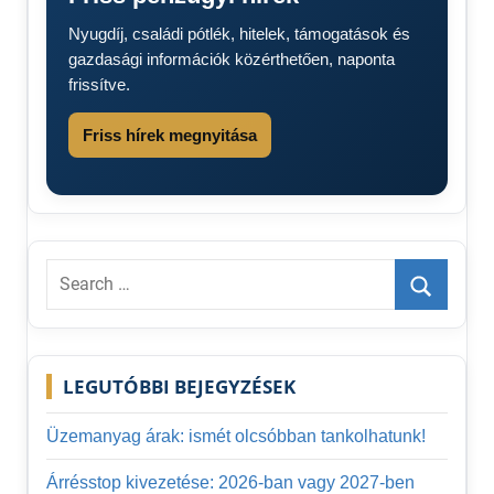
Nyugdíj, családi pótlék, hitelek, támogatások és
gazdasági információk közérthetően, naponta
frissítve.
Friss hírek megnyitása
Search
for:
Search
LEGUTÓBBI BEJEGYZÉSEK
Üzemanyag árak: ismét olcsóbban tankolhatunk!
Árrésstop kivezetése: 2026-ban vagy 2027-ben