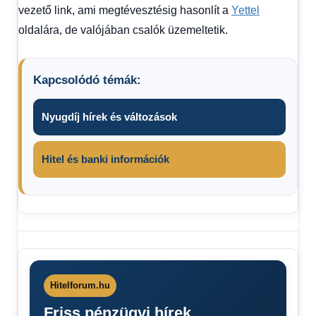
vezető link, ami megtévesztésig hasonlít a
Yettel
oldalára, de valójában csalók üzemeltetik.
Kapcsolódó témák:
Nyugdíj hírek és változások
Hitel és banki információk
Yettel
leállás
Yettel
ügyfelek
Hitelforum.hu
figyelem
Friss pénzügyi hírek