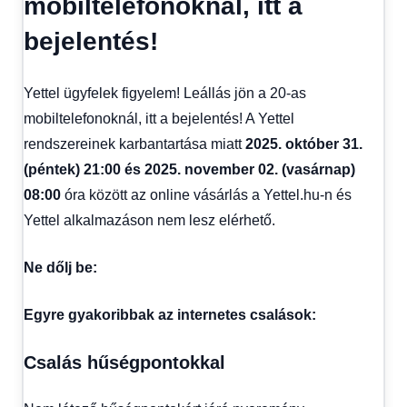
mobiltelefonoknál, itt a
kézből
bejelentés!
Yettel ügyfelek figyelem! Leállás jön a 20-as
mobiltelefonoknál, itt a bejelentés! A Yettel
rendszereinek karbantartása miatt
2025. október 31.
(péntek) 21:00 és 2025. november 02. (vasárnap)
08:00
óra között az online vásárlás a Yettel.hu-n és
Yettel alkalmazáson nem lesz elérhető.
Ne dőlj be:
Egyre gyakoribbak az internetes csalások:
Csalás hűségpontokkal