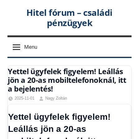
Skip
Hitel fórum – családi
to
pénzügyek
content
Menu
Yettel ügyfelek figyelem! Leállás
jön a 20-as mobiltelefonoknál, itt
a bejelentés!
2025-11-01
Nagy Zoltán
Friss
hírek
,
Yettel ügyfelek figyelem!
Hírek
,
Hírek
Leállás jön a 20-as
1