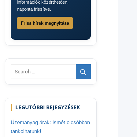
információk közérthetően,
naponta frissítve.
Friss hírek megnyitása
Search
for:
Search
LEGUTÓBBI BEJEGYZÉSEK
Üzemanyag árak: ismét olcsóbban
tankolhatunk!