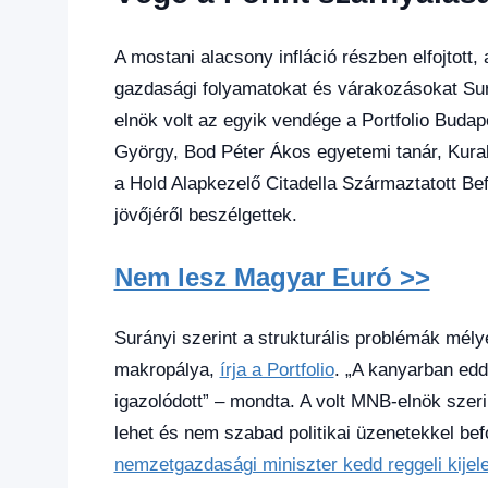
hírek
,
Gazdaság
,
Hírek
,
A mostani alacsony infláció részben elfojtott
Hírek
gazdasági folyamatokat és várakozásokat Sur
1
elnök volt az egyik vendége a Portfolio Bud
kézből
,
Hitel
György, Bod Péter Ákos egyetemi tanár, Kurali
fórum
a Hold Alapkezelő Citadella Származtatott Bef
jövőjéről beszélgettek.
Nem lesz Magyar Euró >>
Surányi szerint a strukturális problémák mély
makropálya,
írja a Portfolio
. „A kanyarban edd
igazolódott” – mondta. A volt MNB-elnök szer
lehet és nem szabad politikai üzenetekkel bef
nemzetgazdasági miniszter kedd reggeli kijel