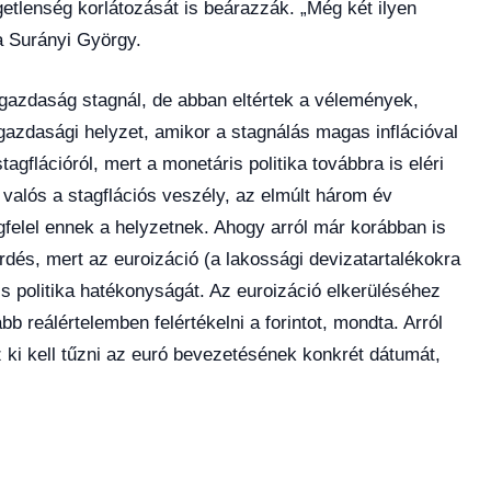
getlenség korlátozását is beárazzák. „Még két ilyen
a Surányi György.
gazdaság stagnál, de abban eltértek a vélemények,
gazdasági helyzet, amikor a stagnálás magas inflációval
tagflációról, mert a monetáris politika továbbra is eléri
t valós a stagflációs veszély, az elmúlt három év
felel ennek a helyzetnek. Ahogy arról már korábban is
érdés, mert az euroizáció (a lakossági devizatartalékokra
is politika hatékonyságát. Az euroizáció elkerüléséhez
bb reálértelemben felértékelni a forintot, mondta. Arról
z ki kell tűzni az euró bevezetésének konkrét dátumát,