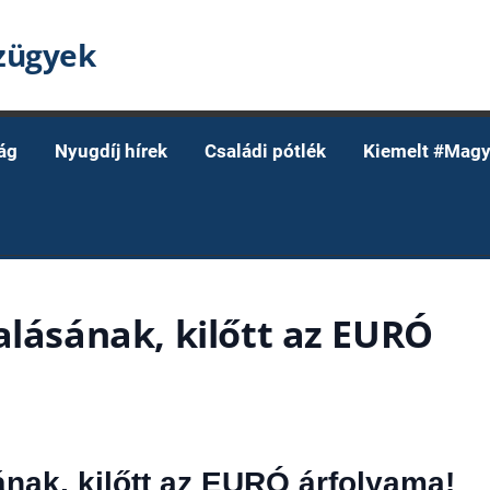
nzügyek
ág
Nyugdíj hírek
Családi pótlék
Kiemelt #Magy
alásának, kilőtt az EURÓ
ának, kilőtt az EURÓ árfolyama!