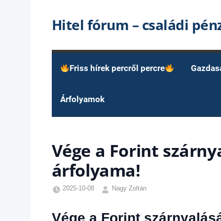
Skip
Hitel fórum – családi pé
to
content
Friss hírek percről percre
Gazdas
Árfolyamok
Vége a Forint szárny
árfolyama!
2025-10-08
Nagy Zoltán
Egyéb
,
Friss
Vége a Forint szárnyalás