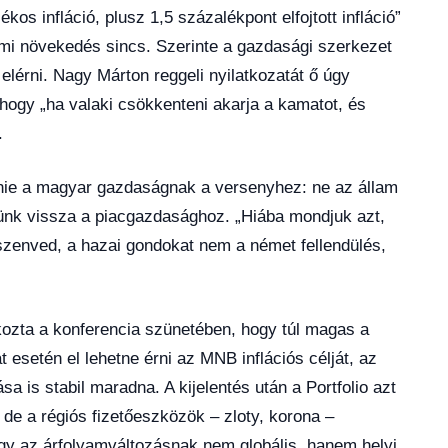
os infláció, plusz 1,5 százalékpont elfojtott infláció”
demi növekedés sincs. Szerinte a gazdasági szerkezet
elérni. Nagy Márton reggeli nyilatkozatát ő úgy
hogy „ha valaki csökkenteni akarja a kamatot, és
.
rnie a magyar gazdaságnak a versenyhez: ne az állam
rjünk vissza a piacgazdasághoz. „Hiába mondjuk azt,
zenved, a hazai gondokat nem a német fellendülés,
kozta a konferencia szünetében, hogy túl magas a
esetén el lehetne érni az MNB inflációs célját, az
sa is stabil maradna. A kijelentés után a Portfolio azt
 de a régiós fizetőeszközök – zloty, korona –
hogy az árfolyamváltozásnak nem globális, hanem helyi