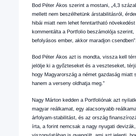
Bod Péter Ákos szerint a mostani, „4,3 százalék
mellett nem beszélhetünk árstabilitásról, ér
hibái miatt nem lehet fenntartható növekedést 
kommentálta a Portfolio beszámolója szerint, 
befolyásos ember, akkor maradjon csendben”
Bod Péter Ákos azt is mondta, vissza kell té
jelölje ki a győzteseket és a veszteseket, té
hogy Magyarország a német gazdaság miatt s
hanem a verseny oldhatja meg.”
Nagy Márton kedden a Portfoliónak azt nyilat
magyar reálkamat, egy alacsonyabb reálkamat 
árfolyam-stabilitást, és az ország finanszírozá
írta, a forint nemcsak a nagy nyugati devizák,
viszonylatában is gyengült, ami azt jelenti, 