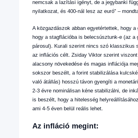
nemcsak a lazítási igényt, de a jegybanki füg
nyilatkozat, és 400-nál lesz az euró” – mondt
A közgazdászok abban egyetértettek, hogy a 
hogy a stagflációba is belecsúsztunk-e (az a 
párosul). Kurali szerint nincs szó klasszikus s
az inflációs célt. Zsiday Viktor szerint viszon
alacsony növekedése és magas inflációja meg
sokszor beszélt, a forint stabilizálása kulcsk
való átállás) hosszú távon gyengíti a monetár
2-3 évre nominálisan kéne stabilizálni, de inká
is beszélt, hogy a hitelesség helyreállításáho
ami 4-5 éven belül reális lehet.
Az infláció megint: