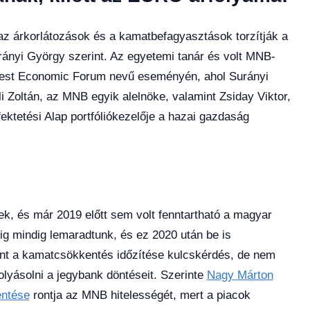
, az árkorlátozások és a kamatbefagyasztások torzítják a
ányi György szerint. Az egyetemi tanár és volt MNB-
apest Economic Forum nevű eseményén, ahol Surányi
 Zoltán, az MNB egyik alelnöke, valamint Zsiday Viktor,
ektetési Alap portfóliókezelője a hazai gazdaság
ek, és már 2019 előtt sem volt fenntartható a magyar
ig mindig lemaradtunk, és ez 2020 után be is
int a kamatcsökkentés időzítése kulcskérdés, de nem
olyásolni a jegybank döntéseit. Szerinte
Nagy Márton
entése
rontja az MNB hitelességét, mert a piacok