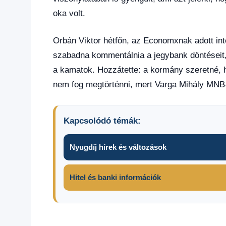
oka volt.
Orbán Viktor hétfőn, az Economxnak adott inte
szabadna kommentálnia a jegybank döntéseit
a kamatok. Hozzátette: a kormány szeretné, 
nem fog megtörténni, mert Varga Mihály MNB
Kapcsolódó témák:
Nyugdíj hírek és változások
Hitel és banki információk