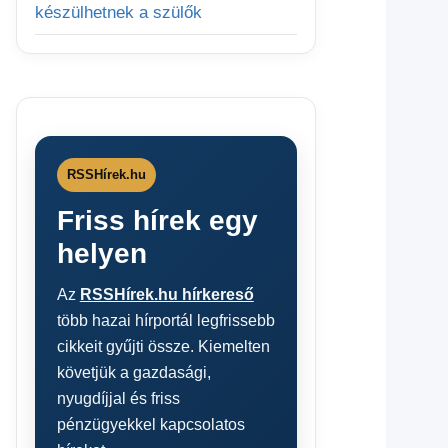
készülhetnek a szülők
RSSHírek.hu
Friss hírek egy
helyen
Az
RSSHírek.hu hírkereső
több hazai hírportál legfrissebb
cikkeit gyűjti össze. Kiemelten
követjük a gazdasági,
nyugdíjjal és friss
pénzügyekkel kapcsolatos