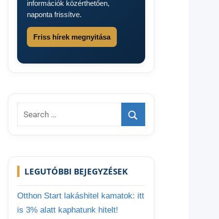
információk közérthetően,
naponta frissítve.
Friss hírek megnyitása
Search
for:
Search
LEGUTÓBBI BEJEGYZÉSEK
Otthon Start lakáshitel kamatok: itt
is 3% alatt kaphatunk hitelt!