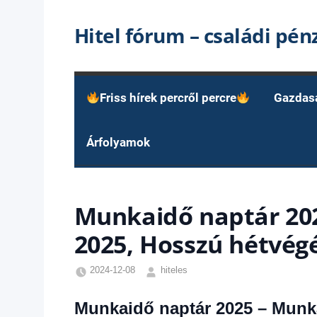
Skip
Hitel fórum – családi pé
to
content
Friss hírek percről percre
Gazdas
Árfolyamok
Munkaidő naptár 20
2025, Hosszú hétvé
2024-12-08
hiteles
Friss
hírek
,
Munkaidő naptár 2025 – Munk