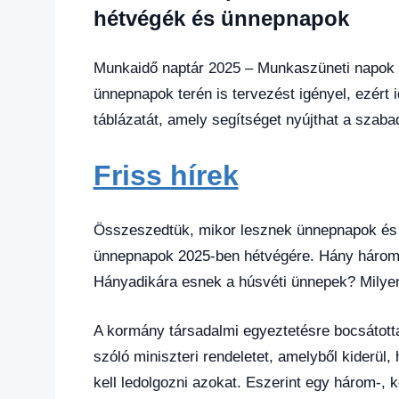
Hírek
,
hétvégék és ünnepnapok
Hírek
1
kézből
Munkaidő naptár 2025 – Munkaszüneti napok
ünnepnapok terén is tervezést igényel, ezért
táblázatát, amely segítséget nyújthat a sza
Friss hírek
Összeszedtük, mikor lesznek ünnepnapok é
ünnepnapok 2025-ben hétvégére. Hány három
Hányadikára esnek a húsvéti ünnepek? Milye
A kormány társadalmi egyeztetésre bocsátott
szóló miniszteri rendeletet, amelyből kiderül
kell ledolgozni azokat. Eszerint egy három-,