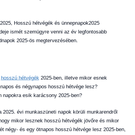
 2025, Hosszú hétvégék és ünnepnapok2025
 ideje ismét szemügyre venni az év legfontosabb
badnapok 2025-ös megtervezésében.
s
hosszú hétvégék
2025-ben, illetve mikor esnek
napos és négynapos hosszú hétvége lesz?
n napokra esik karácsony 2025-ben?
a 2025. évi munkaszüneti napok körüli munkarendről
, hogy mikor lesznek hosszú hétvégék jövőre és mikor
 két négy- és egy ötnapos hosszú hétvége lesz 2025-ben,