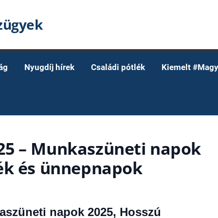
nzügyek
ág
Nyugdíj hírek
Családi pótlék
Kiemelt #Magy
25 – Munkaszüneti napok
gék és ünnepnapok
aszüneti napok 2025, Hosszú