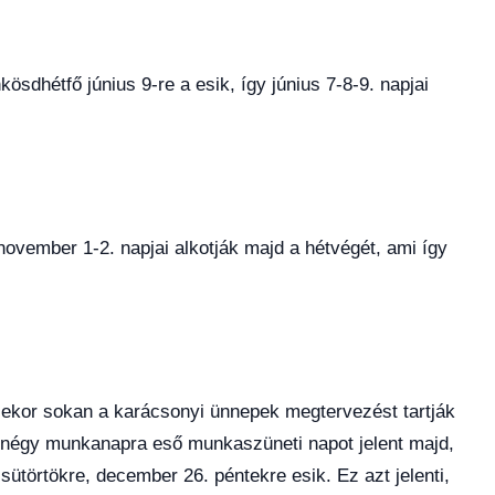
sdhétfő június 9-re a esik, így június 7-8-9. napjai
ovember 1-2. napjai alkotják majd a hétvégét, ami így
ekor sokan a karácsonyi ünnepek megtervezést tartják
 négy munkanapra eső munkaszüneti napot jelent majd,
ütörtökre, december 26. péntekre esik. Ez azt jelenti,