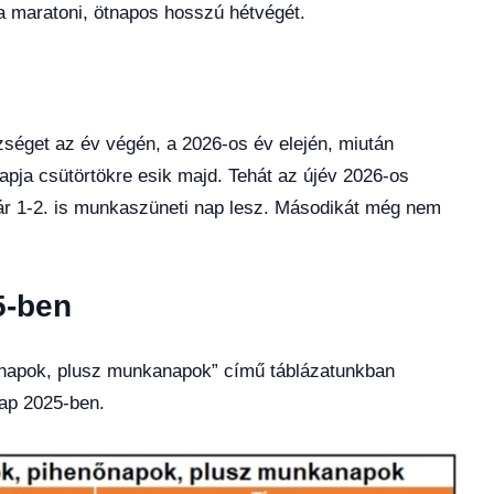
a maratoni, ötnapos hosszú hétvégét.
séget az év végén, a 2026-os év elején, miután
apja csütörtökre esik majd. Tehát az újév 2026-os
nuár 1-2. is munkaszüneti nap lesz. Másodikát még nem
5-ben
őnapok, plusz munkanapok” című táblázatunkban
nap 2025-ben.