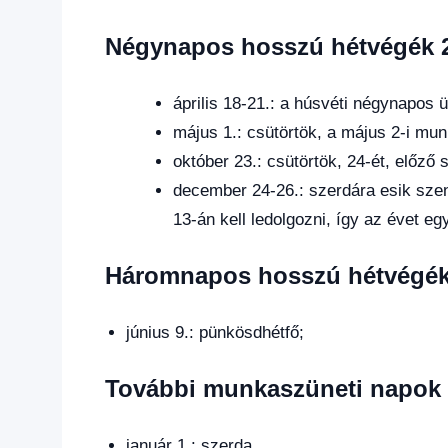
Négynapos hosszú hétvégék 
április 18-21.: a húsvéti négynapos 
május 1.: csütörtök, a május 2-i mu
október 23.: csütörtök, 24-ét, előző
december 24-26.: szerdára esik szen
13-án kell ledolgozni, így az évet e
Háromnapos hosszú hétvégék
június 9.: pünkösdhétfő;
További munkaszüneti napok 
január 1.: szerda