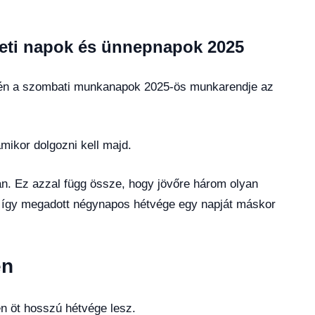
eti napok és ünnepnapok 2025
rén a szombati munkanapok 2025-ös munkarendje az
mikor dolgozni kell majd.
n. Ez azzal függ össze, hogy jövőre három olyan
az így megadott négynapos hétvége egy napját máskor
en
en öt hosszú hétvége lesz.