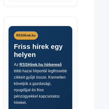
RSSHírek.hu
Friss hírek egy
helyen
Az
RSSHírek.hu hírkereső
több hazai hírportál legfrissebb
cikkeit gyűjti össze. Kiemelten
követjük a gazdasági,
nyugdíjjal és friss
pénzügyekkel kapcsolatos
híreket.