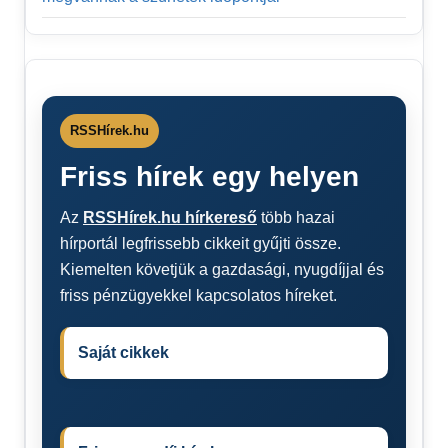
RSSHírek.hu
Friss hírek egy helyen
Az
RSSHírek.hu hírkereső
több hazai
hírportál legfrissebb cikkeit gyűjti össze.
Kiemelten követjük a gazdasági, nyugdíjjal és
friss pénzügyekkel kapcsolatos híreket.
Saját cikkek