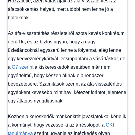
Hozzátette, azért választják az áfa-visszatérítést az
áfacsökkentés helyett, mert utóbbi nem lenne jó a
boltoknak.
Az áfa-visszatérítés részleteiről azóta kevés konkrétum
derült ki, és az biztos ugyan, hogy a nagy
üzletláncoknál egyszerű lenne a folyamat, elég lenne
egy kedvezménykártyát lecsippantani a vásárláskor, de
a
G7 szerint
a kiskereskedők esetében már nem
egyértelmű, hogy készen állnak-e a rendszer
bevezetésére. Számítások szerint az áfa-visszatérítés
egyébként kevesebb mint havi kétezer forintot jelentene
egy átlagos nyugdíjasnak.
Közben a kereskedők már konkrét javaslatokkal kérlelik
a kormányt, hogy vezesse ki az árrésstopot, a
GKI
tanulmánya
szerint ugyanis az intézkedés olyan