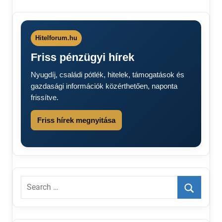
Élelmiszer-
utalvány
élelmiszerutalványt
kapnak a
Hitelforum.hu
nyugdíjasok
Friss pénzügyi hírek
Nyugdíjasok
figyelem
Nyugdíj, családi pótlék, hitelek, támogatások és
utalvány
gazdasági információk közérthetően, naponta
frissítve.
Friss hírek megnyitása
Search
for:
Search