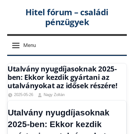
Skip
Hitel fórum – családi
to
pénzügyek
content
Menu
Utalvány nyugdíjasoknak 2025-
ben: Ekkor kezdik gyártani az
utalványokat az idősek részére!
2025-05-26
Nagy Zoltán
Egyéb
,
Friss
Utalvány nyugdíjasoknak
hírek
,
Gazdaság
,
2025-ben: Ekkor kezdik
Hírek
,