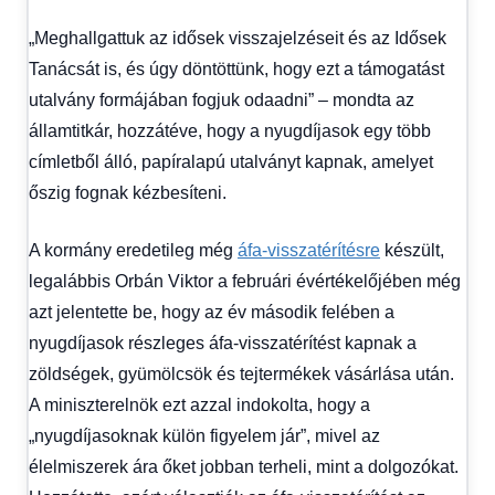
„Meghallgattuk az idősek visszajelzéseit és az Idősek
Tanácsát is, és úgy döntöttünk, hogy ezt a támogatást
utalvány formájában fogjuk odaadni” – mondta az
államtitkár, hozzátéve, hogy a nyugdíjasok egy több
címletből álló, papíralapú utalványt kapnak, amelyet
őszig fognak kézbesíteni.
A kormány eredetileg még
áfa-visszatérítésre
készült,
legalábbis Orbán Viktor a februári évértékelőjében még
azt jelentette be, hogy az év második felében a
nyugdíjasok részleges áfa-visszatérítést kapnak a
zöldségek, gyümölcsök és tejtermékek vásárlása után.
A miniszterelnök ezt azzal indokolta, hogy a
„nyugdíjasoknak külön figyelem jár”, mivel az
élelmiszerek ára őket jobban terheli, mint a dolgozókat.