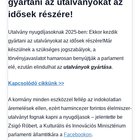
gyártani az utalványokat az
Hírek
1
idősek részére!
kézből
,
Hitel
fórum
Utalvány nyugdíjasoknak 2025-ben: Ekkor kezdik
gyártani az utalványokat az idősek részére!Már
készülnek a szükséges jogszabályok, a
törvényjavaslatot hamarosan benyújtják a parlament
elé, ezután elindulhat az
utalványok gyártása
.
Kapcsolódó cikkünk >>
A kormány minden eszközzel fellép az indokolatlan
áremelések ellen, ezért harmincezer forintos élelmiszer-
utalványt fognak kapni a nyugdíjasok – jelentette be
Zsigó Róbert, a Kulturális és Innovációs Minisztérium
parlamenti államtitkára a
Facebookon
.