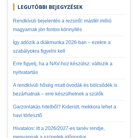
LEGUTÓBBI BEJEGYZÉSEK
Rendkívüli bejelentés a rezsiről: másfél millió
magyarnak jön fontos könnyítés
Így adózik a diákmunka 2026-ban – ezekre a
szabályokra figyelni kell
Erre figyelj, ha a NAV-hoz készülsz: változik a
nyitvatartás
A rendkívüli hőség miatt óvodák és bölcsődék is
bezárhatnak – erre készülhetnek a szülők
Garzonlakás hitelből? Kiderült, mekkora lehet a
havi törlesztő
Hivatalos: itt a 2026/2027-es tanév rendje,
megvannak a szünetek időpontjai