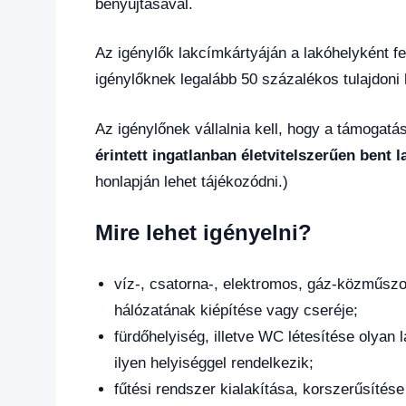
benyújtásával.
Az igénylők lakcímkártyáján a lakóhelyként fel
igénylőknek legalább 50 százalékos tulajdoni 
Az igénylőnek vállalnia kell, hogy a támogatás
érintett ingatlanban életvitelszerűen bent l
honlapján lehet tájékozódni.)
Mire lehet igényelni?
víz-, csatorna-, elektromos, gáz-közműszolg
hálózatának kiépítése vagy cseréje;
fürdőhelyiség, illetve WC létesítése olyan
ilyen helyiséggel rendelkezik;
fűtési rendszer kialakítása, korszerűsítés