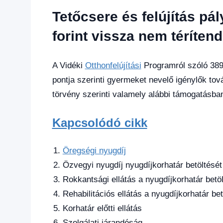
Friss
Tetőcsere és felújítás pál
hírek
,
Gazdaság
,
forint vissza nem téríten
Hírek
,
Hírek
1
A Vidéki
Otthonfelújítási
Programról szóló 389/
kézből
,
pontja szerinti gyermeket nevelő igénylők tov
Hitel
törvény szerinti valamely alábbi támogatásba
fórum
Kapcsolódó cikk
Öregségi nyugdíj
Özvegyi nyugdíj nyugdíjkorhatár betöltésé
Rokkantsági ellátás a nyugdíjkorhatár betö
Rehabilitációs ellátás a nyugdíjkorhatár be
Korhatár előtti ellátás
Szolgálati járandóság