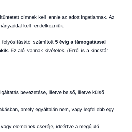
tüntetett címnek kell lennie az adott ingatlannak. Az
hányaddal kell rendelkezniük.
 folyósításától számított
5 évig a támogatással
akik
.
Ez alól vannak kivételek. (Erről is a kincstár
áltatás bevezetése, illetve belső, illetve külső
 lakásban, amely egyáltalán nem, vagy legfeljebb egy
e vagy elemeinek cseréje, ideértve a megújuló