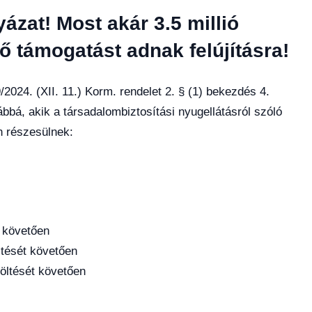
yázat! Most akár 3.5 millió
dő támogatást adnak felújításra!
2024. (XII. 11.) Korm. rendelet 2. § (1) bekezdés 4.
ábbá, akik a társadalombiztosítási nyugellátásról szóló
n részesülnek:
t követően
ltését követően
töltését követően