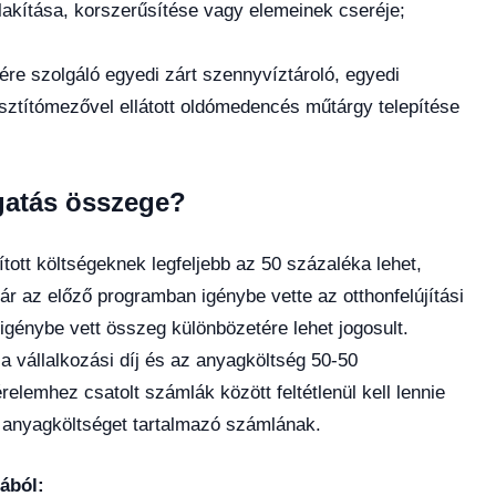
lakítása, korszerűsítése vagy elemeinek cseréje;
ére szolgáló egyedi zárt szennyvíztároló, egyedi
ztítómezővel ellátott oldómedencés műtárgy telepítése
gatás összege?
tott költségeknek legfeljebb az 50 százaléka lehet,
r az előző programban igénybe vette az otthonfelújítási
 igénybe vett összeg különbözetére lehet jogosult.
a vállalkozási díj és az anyagköltség 50-50
elemhez csatolt számlák között feltétlenül kell lennie
s anyagköltséget tartalmazó számlának.
ából: