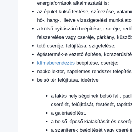
energiaforrások alkalmazását is;
az épület külső festése, színezése, valamin
hő-, hang-, illetve vízszigetelési munkálato
a külső nyílászáró beépítése, cseréje, redő
felszerelése vagy cseréje, párkány, küszöb 
tető cseréje, felújítása, szigetelése;
égéstermék-elvezető építése, korszerűsíté
klímaberendezés
beépítése, cseréje;
napkollektor, napelemes rendszer telepítés
belső tér felújítása, ideértve
a lakás helyiségeinek belső fali, pa
cseréjét, felújítását, festését, tapétá
a galériaépítést,
a belső lépcső kialakítását és cseréj
a szaniterek beépítését vagy cseréjé