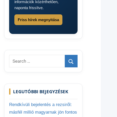
információk közérthetően,
naponta frissítve.
Friss hírek megnyitása
Search
for:
Search
LEGUTÓBBI BEJEGYZÉSEK
Rendkívüli bejelentés a rezsiről:
másfél millió magyarnak jön fontos