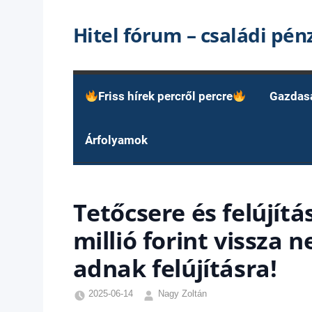
Skip
Hitel fórum – családi pé
to
content
Friss hírek percről percre
Gazdas
Árfolyamok
Tetőcsere és felújítá
millió forint vissza
adnak felújításra!
2025-06-14
Nagy Zoltán
Egyéb
,