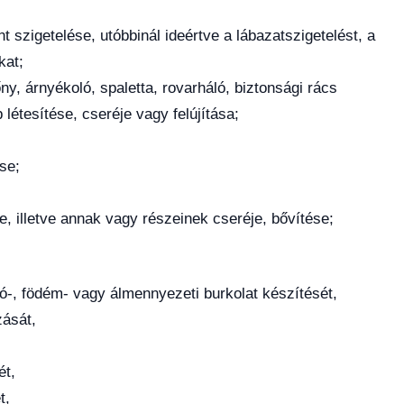
t szigetelése, utóbbinál ideértve a lábazatszigetelést, a
kat;
ny, árnyékoló, spaletta, rovarháló, biztonsági rács
létesítése, cseréje vagy felújítása;
se;
e, illetve annak vagy részeinek cseréje, bővítése;
dló-, födém- vagy álmennyezeti burkolat készítését,
zását,
ét,
t,