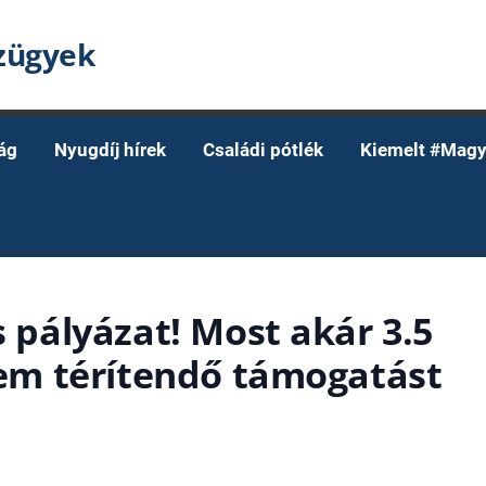
nzügyek
ág
Nyugdíj hírek
Családi pótlék
Kiemelt #Magy
s pályázat! Most akár 3.5
 nem térítendő támogatást