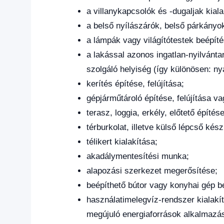
a villanykapcsolók és -dugaljak kiala
a belső nyílászárók, belső párkányok
a lámpák vagy világítótestek beépíté
a lakással azonos ingatlan-nyilvántar
szolgáló helyiség (így különösen: ny
kerítés építése, felújítása;
gépjárműtároló építése, felújítása va
terasz, loggia, erkély, előtető építése
térburkolat, illetve külső lépcső kész
télikert kialakítása;
akadálymentesítési munka;
alapozási szerkezet megerősítése;
beépíthető bútor vagy konyhai gép be
használatimelegvíz-rendszer kialakí
megújuló energiaforrások alkalmazás