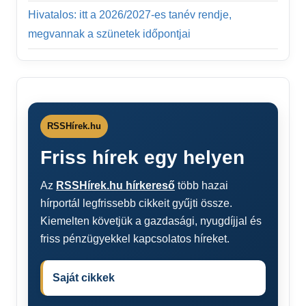
Hivatalos: itt a 2026/2027-es tanév rendje,
megvannak a szünetek időpontjai
RSSHírek.hu
Friss hírek egy helyen
Az
RSSHírek.hu hírkereső
több hazai
hírportál legfrissebb cikkeit gyűjti össze.
Kiemelten követjük a gazdasági, nyugdíjjal és
friss pénzügyekkel kapcsolatos híreket.
Saját cikkek