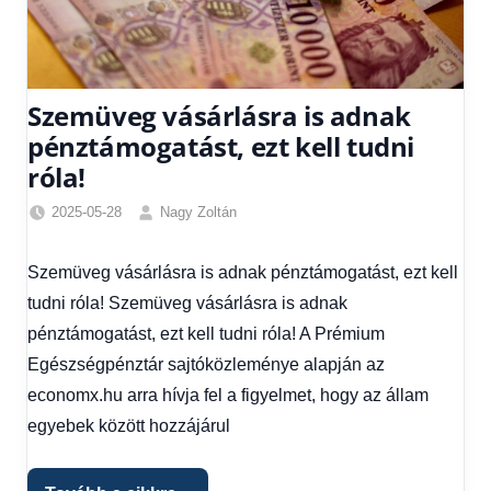
Szemüveg vásárlásra is adnak
pénztámogatást, ezt kell tudni
róla!
2025-05-28
Nagy Zoltán
Friss
hírek
,
Szemüveg vásárlásra is adnak pénztámogatást, ezt kell
Gazdaság
,
tudni róla! Szemüveg vásárlásra is adnak
Hírek
,
Hírek
pénztámogatást, ezt kell tudni róla! A Prémium
1
Egészségpénztár sajtóközleménye alapján az
kézből
,
economx.hu arra hívja fel a figyelmet, hogy az állam
Hitel
egyebek között hozzájárul
fórum