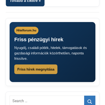
Tovább a cikkre
Hitelforum.hu
Friss pénzügyi hírek
Nyugdíj, családi pótlék, hitelek, támogatások és
gazdasági információk közérthetően, naponta
frissítve.
Friss hírek megnyitása
Search