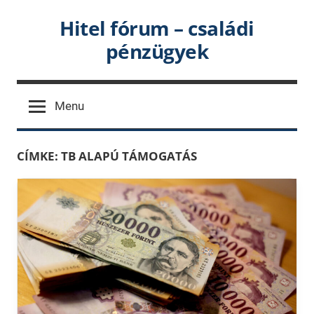
Skip
Hitel fórum – családi
to
pénzügyek
content
Menu
CÍMKE:
TB ALAPÚ TÁMOGATÁS