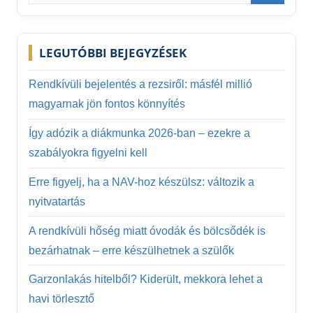
for:
Search
LEGUTÓBBI BEJEGYZÉSEK
Rendkívüli bejelentés a rezsiről: másfél millió
magyarnak jön fontos könnyítés
Így adózik a diákmunka 2026-ban – ezekre a
szabályokra figyelni kell
Erre figyelj, ha a NAV-hoz készülsz: változik a
nyitvatartás
A rendkívüli hőség miatt óvodák és bölcsődék is
bezárhatnak – erre készülhetnek a szülők
Garzonlakás hitelből? Kiderült, mekkora lehet a
havi törlesztő