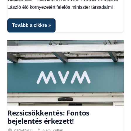
László élő környezetért felelős miniszter társadalmi
Tovább a cikkre
Rezsicsökkentés: Fontos
bejelentés érkezett!
2026-05-08
Nagy Zoltán