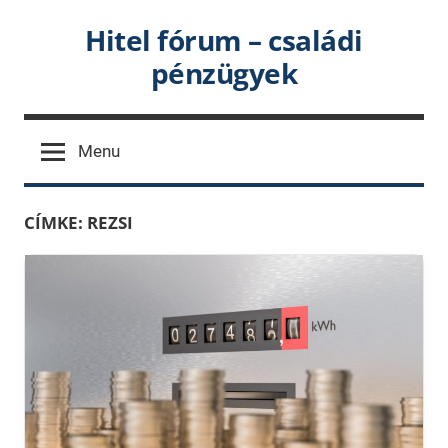
Skip
Hitel fórum – családi
to
pénzügyek
content
Menu
CÍMKE:
REZSI