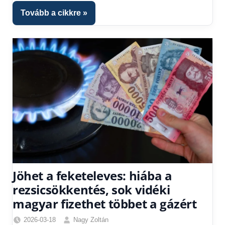
1
Tovább a cikkre
kézből
Jöhet a feketeleves: hiába a
rezsicsökkentés, sok vidéki
magyar fizethet többet a gázért
2026-03-18
Nagy Zoltán