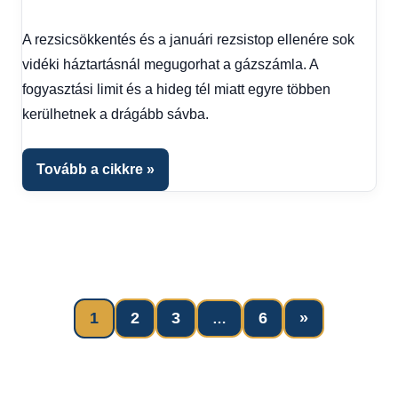
Friss
hírek
,
A rezsicsökkentés és a januári rezsistop ellenére sok
Gazdaság
,
vidéki háztartásnál megugorhat a gázszámla. A
Hírek
,
Hírek
fogyasztási limit és a hideg tél miatt egyre többen
1
kerülhetnek a drágább sávba.
kézből
,
Hitel
fórum
Tovább a cikkre
Next
1
2
3
6
»
…
Bejegyzések
Posts
lapozása