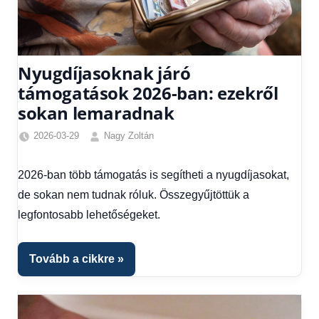
Nyugdíjasoknak járó
támogatások 2026-ban: ezekről
sokan lemaradnak
2026-03-29
Nagy Zoltán
Friss
hírek
,
2026-ban több támogatás is segítheti a nyugdíjasokat,
Gazdaság
,
de sokan nem tudnak róluk. Összegyűjtöttük a
Hírek
,
Hírek
legfontosabb lehetőségeket.
1
kézből
,
Tovább a cikkre
Hitel
fórum