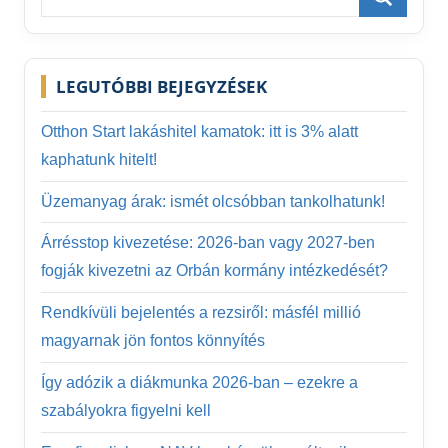
for:
Search
LEGUTÓBBI BEJEGYZÉSEK
Otthon Start lakáshitel kamatok: itt is 3% alatt
kaphatunk hitelt!
Üzemanyag árak: ismét olcsóbban tankolhatunk!
Árrésstop kivezetése: 2026-ban vagy 2027-ben
fogják kivezetni az Orbán kormány intézkedését?
Rendkívüli bejelentés a rezsiről: másfél millió
magyarnak jön fontos könnyítés
Így adózik a diákmunka 2026-ban – ezekre a
szabályokra figyelni kell