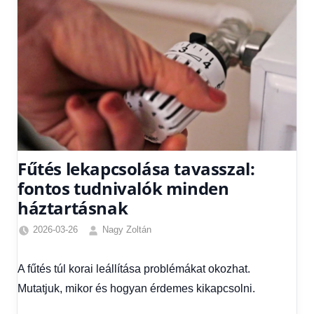
Fűtés lekapcsolása tavasszal:
fontos tudnivalók minden
háztartásnak
2026-03-26
Nagy Zoltán
Friss
hírek
,
A fűtés túl korai leállítása problémákat okozhat.
Gazdaság
,
Mutatjuk, mikor és hogyan érdemes kikapcsolni.
Hírek
,
Hírek