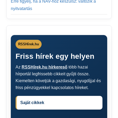
Erre figyelj, ha a NAV-hoz készülsz: változik a
nyitvatartás
RSSHírek.hu
Friss hírek egy helyen
Az
RSSHírek.hu hírkereső
több hazai
hírportál legfrissebb cikkeit gyűjti össze.
Kiemelten követjük a gazdasági, nyugdíjjal és
friss pénzügyekkel kapcsolatos híreket.
Saját cikkek