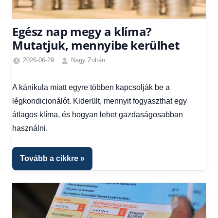
Egész nap megy a klíma?
Mutatjuk, mennyibe kerülhet
2026-06-29
Nagy Zoltán
Friss
hírek
,
A kánikula miatt egyre többen kapcsolják be a
Gazdaság
,
légkondicionálót. Kiderült, mennyit fogyaszthat egy
Hírek
átlagos klíma, és hogyan lehet gazdaságosabban
használni.
Tovább a cikkre