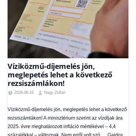
Víziközmű-díjemelés jön,
meglepetés lehet a következő
rezsiszámlákon!
2026-06-16
Nagy Zoltán
Friss
hírek
,
Víziközmű-díjemelés jön, meglepetés lehet a következő
Hírek
,
rezsiszámlákon! A minisztérium szerint az vízdíjak ára
Hírek
1
2025. évre meghatározott infláció mértékével – 4,4
kézből
százalékkal – változnak. Nem erről volt szó … Gajdos