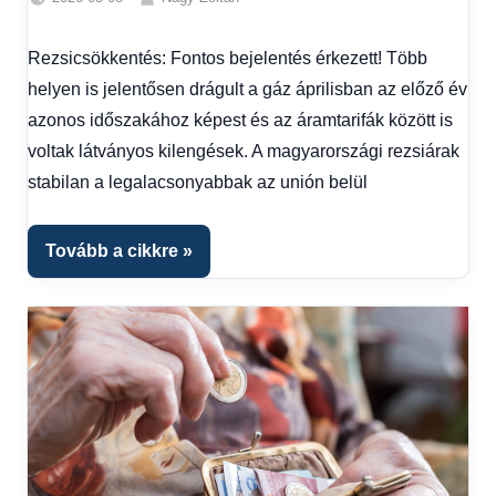
Friss
hírek
,
Rezsicsökkentés: Fontos bejelentés érkezett! Több
Gazdaság
,
helyen is jelentősen drágult a gáz áprilisban az előző év
Hírek
,
Színes
azonos időszakához képest és az áramtarifák között is
hírek
voltak látványos kilengések. A magyarországi rezsiárak
stabilan a legalacsonyabbak az unión belül
Tovább a cikkre