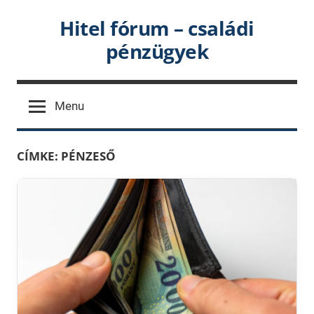
Skip
Hitel fórum – családi
to
pénzügyek
content
Menu
CÍMKE:
PÉNZESŐ