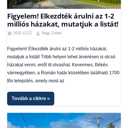
Figyelem! Elkezdték árulni az 1-2
milliós házakat, mutatjuk a listát!
2025-12-22
Nagy Zoltán
Egyéb
,
Friss
Figyelem! Elkezdték árulni az 1-2 milliós házakat,
hírek
,
mutatjuk a listát! Több helyen lehet árverésen is olcsó
Hírek
,
Hírek
házakat venni, erről itt olvashat. Kevermes, Békés
1
vármegyében, a Román határ közelében található 1700
kézből
fős település, amely most az
Tovább a cikkre