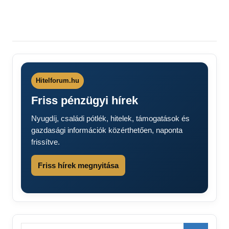
Hitelforum.hu
Friss pénzügyi hírek
Nyugdíj, családi pótlék, hitelek, támogatások és
gazdasági információk közérthetően, naponta
frissítve.
Friss hírek megnyitása