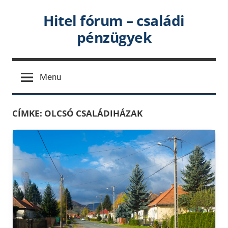
Skip
Hitel fórum – családi
to
pénzügyek
content
Menu
CÍMKE:
OLCSÓ CSALÁDIHÁZAK