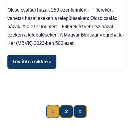
Egyéb
,
Friss
Olcsó családi házak 250 ezer forintért – Fillérekért
hírek
,
vehetsz házat ezeken a településeken: Olcsó családi
Gazdaság
,
Hírek
,
házak 250 ezer forintért – Fillérekért vehetsz házat
Hírek
ezeken a településeken: A Magyar Bírósági Végrehajtói
1
Kar (MBVK) 2023-ban 500 ezer
kézből
,
Hitel
fórum
Tovább a cikkre
Next
1
2
»
Bejegyzések
Posts
lapozása