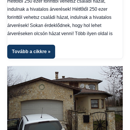
Hétfőtől 250 ezer forinttól vehetsz családi házat,
hírek
,
indulnak a hivatalos árverések! Hétfőtől 250 ezer
Gazdaság
,
Hírek
,
forinttól vehetsz családi házat, indulnak a hivatalos
Hírek
árverések! Sokan érdeklődnek, hogy hol lehet
1
árveréseken olcsón házat venni! Több ilyen oldal is
kézből
,
Hitel
fórum
Tovább a cikkre