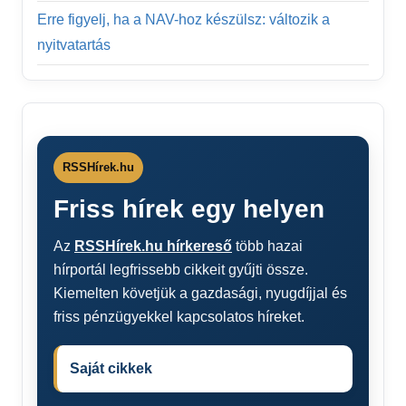
Erre figyelj, ha a NAV-hoz készülsz: változik a
nyitvatartás
RSSHírek.hu
Friss hírek egy helyen
Az
RSSHírek.hu hírkereső
több hazai
hírportál legfrissebb cikkeit gyűjti össze.
Kiemelten követjük a gazdasági, nyugdíjjal és
friss pénzügyekkel kapcsolatos híreket.
Saját cikkek