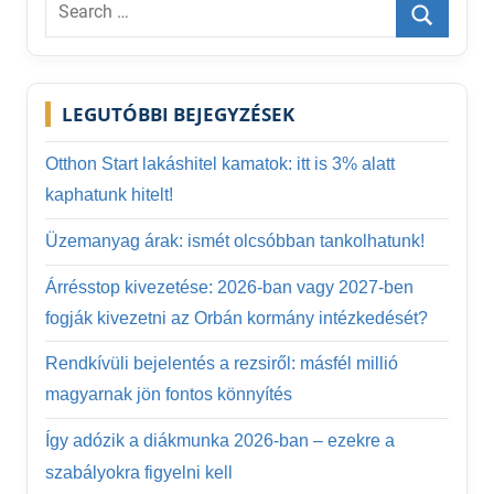
Search
for:
Search
LEGUTÓBBI BEJEGYZÉSEK
Otthon Start lakáshitel kamatok: itt is 3% alatt
kaphatunk hitelt!
Üzemanyag árak: ismét olcsóbban tankolhatunk!
Árrésstop kivezetése: 2026-ban vagy 2027-ben
fogják kivezetni az Orbán kormány intézkedését?
Rendkívüli bejelentés a rezsiről: másfél millió
magyarnak jön fontos könnyítés
Így adózik a diákmunka 2026-ban – ezekre a
szabályokra figyelni kell