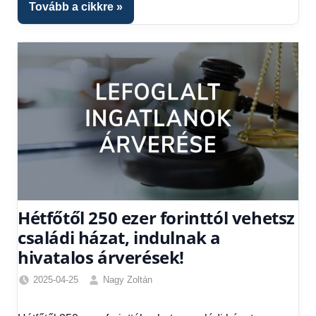
Hitel
Tovább a cikkre
fórum
Hétfőtől 250 ezer forinttól vehetsz
családi házat, indulnak a
hivatalos árverések!
2025-04-25
Nagy Zoltán
Egyéb
,
Friss