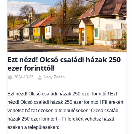
Ezt nézd! Olcsó családi házak 250
ezer forinttól!
2024-10-23
Nagy Zoltán
Egyéb
,
Friss
Ezt nézd! Olcsó családi házak 250 ezer forinttól! Ezt
hírek
,
nézd! Olcsó családi házak 250 ezer forinttól! Fillérekért
Gazdaság
,
Hírek
,
vehetsz házat ezeken a településeken: Olcsó családi
Hírek
házak 250 ezer forintért – Fillérekért vehetsz házat
1
ezeken a településeken:
kézből
,