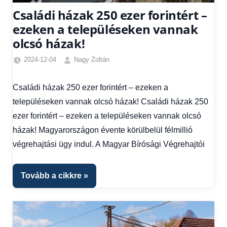
Családi házak 250 ezer forintért –
ezeken a településeken vannak
olcsó házak!
2024-12-04
Nagy Zoltán
Egyéb
,
Friss
Családi házak 250 ezer forintért – ezeken a
hírek
,
településeken vannak olcsó házak! Családi házak 250
Gazdaság
,
Hírek
,
ezer forintért – ezeken a településeken vannak olcsó
Hírek
házak! Magyarországon évente körülbelül félmillió
1
végrehajtási ügy indul. A Magyar Bírósági Végrehajtói
kézből
,
Hitel
fórum
Tovább a cikkre