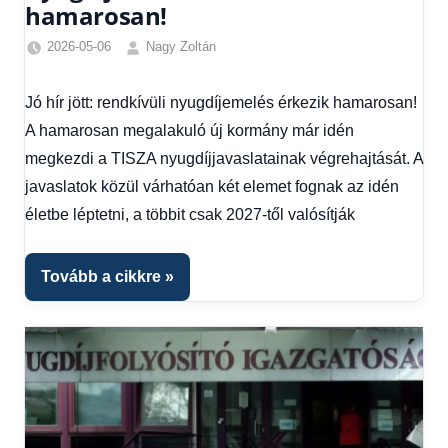
hamarosan!
2026-05-06
Nagy Zoltán
Friss
hírek
,
Jó hír jött: rendkívüli nyugdíjemelés érkezik hamarosan!
Gazdaság
,
A hamarosan megalakuló új kormány már idén
Hírek
,
Színes
megkezdi a TISZA nyugdíjjavaslatainak végrehajtását. A
hírek
javaslatok közül várhatóan két elemet fognak az idén
életbe léptetni, a többit csak 2027-től valósítják
Tovább a cikkre