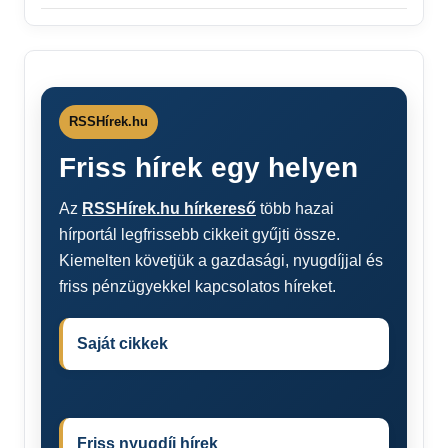
RSSHírek.hu
Friss hírek egy helyen
Az
RSSHírek.hu hírkereső
több hazai
hírportál legfrissebb cikkeit gyűjti össze.
Kiemelten követjük a gazdasági, nyugdíjjal és
friss pénzügyekkel kapcsolatos híreket.
Saját cikkek
Friss nyugdíj hírek