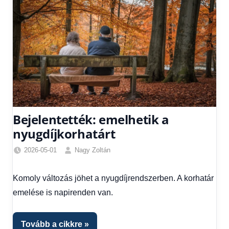
Bejelentették: emelhetik a
nyugdíjkorhatárt
2026-05-01
Nagy Zoltán
Friss
hírek
,
Komoly változás jöhet a nyugdíjrendszerben. A korhatár
Gazdaság
,
emelése is napirenden van.
Hírek
Tovább a cikkre