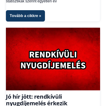
statisztikák szerint egyetlen év
Tovább a cikkre
Jó hír jött: rendkívüli
nyugdíjemelés érkezik