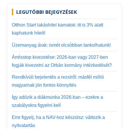
LEGUTÓBBI BEJEGYZÉSEK
Otthon Start lakáshitel kamatok: itt is 3% alatt
kaphatunk hitelt!
Üzemanyag árak: ismét olcsóbban tankolhatunk!
Árrésstop kivezetése: 2026-ban vagy 2027-ben
fogják kivezetni az Orbán kormány intézkedését?
Rendkívüli bejelentés a rezsiről: másfél millió
magyarnak jön fontos könnyítés
Így adózik a diákmunka 2026-ban – ezekre a
szabályokra figyelni kell
Erre figyelj, ha a NAV-hoz készülsz: változik a
nyitvatartás