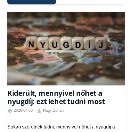
Kiderült, mennyivel nőhet a
nyugdíj: ezt lehet tudni most
2026-04-30
Nagy Zoltán
Friss
hírek
,
Sokan szeretnék tudni, mennyivel nőhet a nyugdíj a
Gazdaság
,