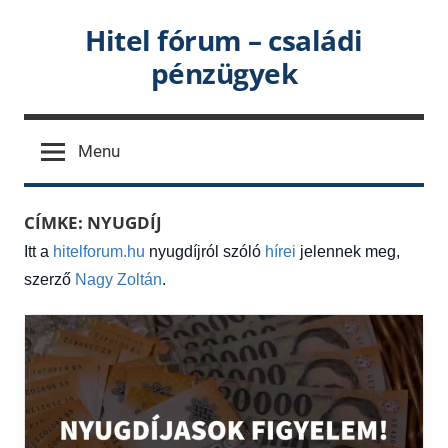
Skip
Hitel fórum – családi
to
pénzügyek
content
Menu
CÍMKE:
NYUGDÍJ
Itt a
hitelforum.hu
nyugdíjról szóló
hírei
jelennek meg,
szerző
Nagy Zoltán
.