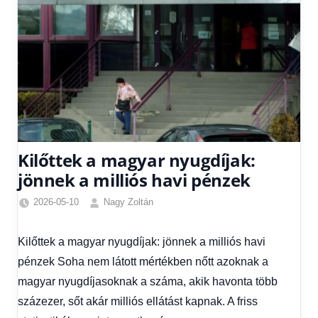
Kilőttek a magyar nyugdíjak:
jönnek a milliós havi pénzek
2026-05-10
Nagy Zoltán
Egyéb
,
Friss
Kilőttek a magyar nyugdíjak: jönnek a milliós havi
hírek
,
pénzek Soha nem látott mértékben nőtt azoknak a
Gazdaság
,
Hírek
magyar nyugdíjasoknak a száma, akik havonta több
százezer, sőt akár milliós ellátást kapnak. A friss