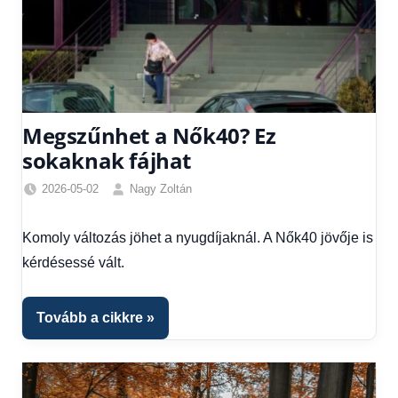
Megszűnhet a Nők40? Ez
sokaknak fájhat
2026-05-02
Nagy Zoltán
Friss
hírek
,
Komoly változás jöhet a nyugdíjaknál. A Nők40 jövője is
Gazdaság
,
kérdésessé vált.
Hírek
,
Hitel
fórum
Tovább a cikkre