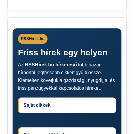
RSSHírek.hu
Friss hírek egy helyen
Az
RSSHírek.hu hírkereső
több hazai
hírportál legfrissebb cikkeit gyűjti össze.
Kiemelten követjük a gazdasági, nyugdíjjal és
friss pénzügyekkel kapcsolatos híreket.
Saját cikkek