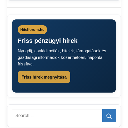
Nyugdíj
nyugdíjszabályok
nyugdíjváltozás
Özvegyi
Hitelforum.hu
nyugdíj
Friss pénzügyi hírek
2026
Nyugdíj, családi pótlék, hitelek, támogatások és
gazdasági információk közérthetően, naponta
frissítve.
Friss hírek megnyitása
Search
for:
Search