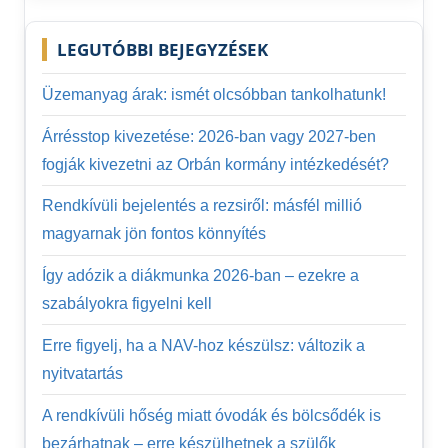
LEGUTÓBBI BEJEGYZÉSEK
Üzemanyag árak: ismét olcsóbban tankolhatunk!
Árrésstop kivezetése: 2026-ban vagy 2027-ben
fogják kivezetni az Orbán kormány intézkedését?
Rendkívüli bejelentés a rezsiről: másfél millió
magyarnak jön fontos könnyítés
Így adózik a diákmunka 2026-ban – ezekre a
szabályokra figyelni kell
Erre figyelj, ha a NAV-hoz készülsz: változik a
nyitvatartás
A rendkívüli hőség miatt óvodák és bölcsődék is
bezárhatnak – erre készülhetnek a szülők