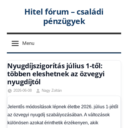
Skip
Hitel fórum – családi
to
pénzügyek
content
Menu
Nyugdíjszigorítás július 1-től:
többen eleshetnek az özvegyi
nyugdíjtól
2026-06-08
Nagy Zoltán
Hírek
,
Hírek
Jelentős módosítások lépnek életbe 2026. július 1-jétől
1
az özvegyi nyugdíj szabályozásában. A változások
kézből
,
Hitel
különösen azokat érinthetik érzékenyen, akik