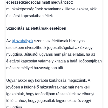
fórum
egészségkárosodás miatt megváltozott
munkaképességűnek számítanak, illetve azokat, akik
élettársi kapcsolatban éltek.
Szigorítás az élettársak esetében
Az
új szabályok
szerint az élettársak bizonyos
esetekben elveszíthetik jogosultságukat az özvegyi
nyugdíjra. Júliustól ugyanis nem jár az ellátás, ha az
élettársi kapcsolat valamelyik tagja a halál időpontjában
más személlyel házasságban állt.
Ugyanakkor egy korábbi korlátozás megszűnik. A
jövőben a különélő házastársaknak már nem kell
igazolniuk, hogy tartásdíjban részesültek az elhunyt
féltől ahhoz, hogy jogosultak legyenek az özvegyi
nyugdíjra.