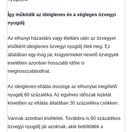
Így működik az ideiglenes és a végleges özvegyi
nyugdíj
Az elhunyt házastárs vagy élettárs után az özvegyet
elsőként ideiglenes özvegyi nyugdíj illeti meg. Ez
általában egy évig jár, kisgyermeket nevelő özvegyek
esetében azonban hosszabb időre is
meghosszabbodhat.
Az ideiglenes ellátás összege az elhunytat megillető
nyugdíj 60 százaléka. Az egyéves időszak lejártát
követően az ellátás általában 30 százalékra csökken.
Vannak azonban kivételek. Továbbra is 60 százalékos
özvegyi nyugdíj jár azoknak, akik betöltötték a