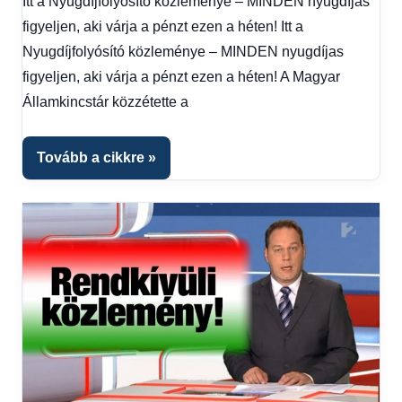
Itt a Nyugdíjfolyósító közleménye – MINDEN nyugdíjas
hírek
,
figyeljen, aki várja a pénzt ezen a héten! Itt a
Gazdaság
,
Hírek
,
Nyugdíjfolyósító közleménye – MINDEN nyugdíjas
Hírek
figyeljen, aki várja a pénzt ezen a héten! A Magyar
1
Államkincstár közzétette a
kézből
,
Hitel
fórum
Tovább a cikkre