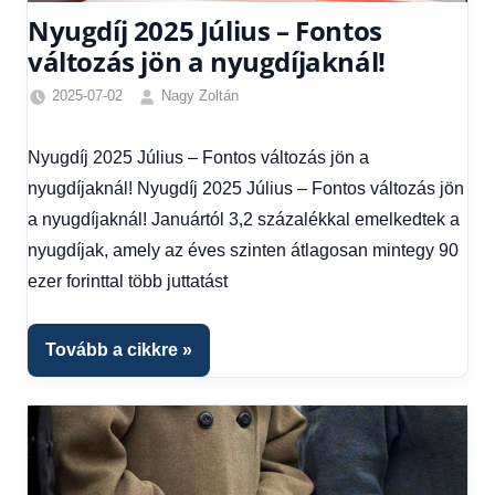
Nyugdíj 2025 Július – Fontos
változás jön a nyugdíjaknál!
2025-07-02
Nagy Zoltán
Egyéb
,
Friss
Nyugdíj 2025 Július – Fontos változás jön a
hírek
,
nyugdíjaknál! Nyugdíj 2025 Július – Fontos változás jön
Gazdaság
,
Hírek
,
a nyugdíjaknál! Januártól 3,2 százalékkal emelkedtek a
Hírek
nyugdíjak, amely az éves szinten átlagosan mintegy 90
1
ezer forinttal több juttatást
kézből
,
Hitel
fórum
Tovább a cikkre