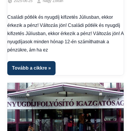
2025-06-25
Nagy Zoltán
Családi
pótlék
Családi pótlék és nyugdíj kifizetés Júliusban, ekkor
utalása
,
érkezik a pénz! Változás jön! Családi pótlék és nyugdíj
Egyéb
,
Friss
kifizetés Júliusban, ekkor érkezik a pénz! Változás jön! A
hírek
,
nyugdíjasok minden hónap 12-én számíthatnak a
Gazdaság
,
pénzükre, ám ha ez
Hírek
,
Hírek
1
Tovább a cikkre
kézből
,
Hitel
fórum
,
Nyugdíj
utalás
2025