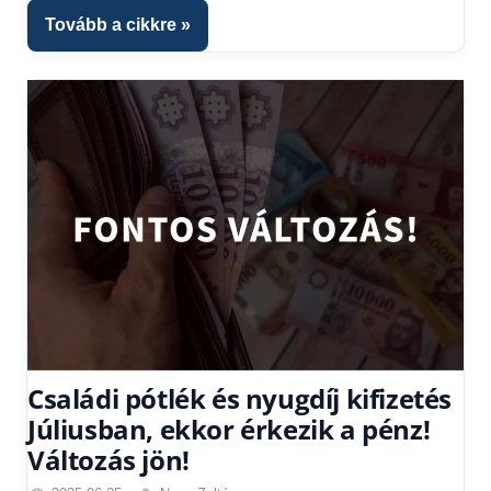
1
Tovább a cikkre
kézből
,
Hitel
fórum
,
Nyugdíj
utalás
2025
Családi pótlék és nyugdíj kifizetés
Júliusban, ekkor érkezik a pénz!
Változás jön!