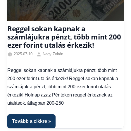
Reggel sokan kapnak a
számlájukra pénzt, több mint 200
ezer forint utalás érkezik!
2025-07-10
Nagy Zoltán
Egyéb
,
Friss
Reggel sokan kapnak a számlájukra pénzt, több mint
hírek
,
200 ezer forint utalás érkezik! Reggel sokan kapnak a
Gazdaság
,
Hírek
,
számlájukra pénzt, több mint 200 ezer forint utalás
Hírek
érkezik! Holnap azaz Pénteken reggel érkeznek az
1
utalások, átlagban 200-250
kézből
,
Hitel
fórum
,
Tovább a cikkre
Nyugdíj