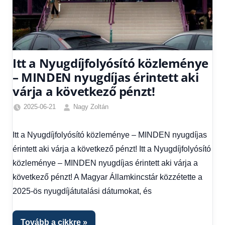
Itt a Nyugdíjfolyósító közleménye
– MINDEN nyugdíjas érintett aki
várja a következő pénzt!
2025-06-21
Nagy Zoltán
Egyéb
,
Friss
Itt a Nyugdíjfolyósító közleménye – MINDEN nyugdíjas
hírek
,
érintett aki várja a következő pénzt! Itt a Nyugdíjfolyósító
Gazdaság
,
Hírek
,
közleménye – MINDEN nyugdíjas érintett aki várja a
Hírek
következő pénzt! A Magyar Államkincstár közzétette a
1
2025-ös nyugdíjátutalási dátumokat, és
kézből
,
Hitel
fórum
,
Tovább a cikkre