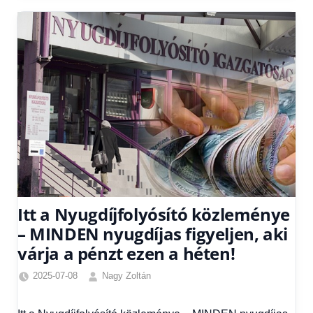
utalás
2025
Itt a Nyugdíjfolyósító közleménye
– MINDEN nyugdíjas figyeljen, aki
várja a pénzt ezen a héten!
2025-07-08
Nagy Zoltán
Egyéb
,
Friss