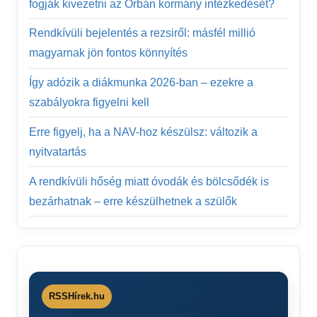
fogják kivezetni az Orbán kormány intézkedését?
Rendkívüli bejelentés a rezsiről: másfél millió
magyarnak jön fontos könnyítés
Így adózik a diákmunka 2026-ban – ezekre a
szabályokra figyelni kell
Erre figyelj, ha a NAV-hoz készülsz: változik a
nyitvatartás
A rendkívüli hőség miatt óvodák és bölcsődék is
bezárhatnak – erre készülhetnek a szülők
RSSHírek.hu