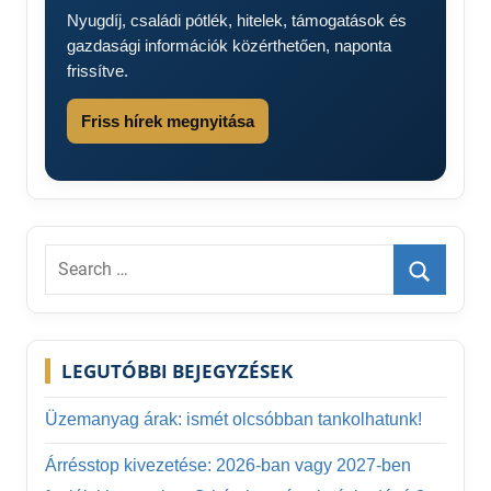
Nyugdíj, családi pótlék, hitelek, támogatások és
gazdasági információk közérthetően, naponta
frissítve.
Friss hírek megnyitása
Search
for:
Search
LEGUTÓBBI BEJEGYZÉSEK
Üzemanyag árak: ismét olcsóbban tankolhatunk!
Árrésstop kivezetése: 2026-ban vagy 2027-ben