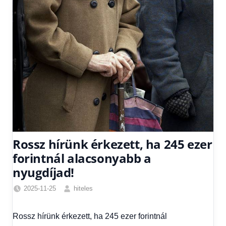
Rossz hírünk érkezett, ha 245 ezer
forintnál alacsonyabb a
nyugdíjad!
2025-11-25
hiteles
Friss
hírek
,
Rossz hírünk érkezett, ha 245 ezer forintnál
Gazdaság
,