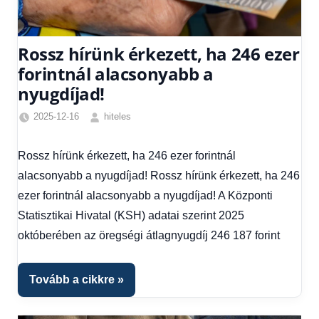
Rossz hírünk érkezett, ha 246 ezer
forintnál alacsonyabb a
nyugdíjad!
2025-12-16
hiteles
Friss
hírek
,
Rossz hírünk érkezett, ha 246 ezer forintnál
Gazdaság
,
alacsonyabb a nyugdíjad! Rossz hírünk érkezett, ha 246
Hírek
,
Hírek
ezer forintnál alacsonyabb a nyugdíjad! A Központi
1
Statisztikai Hivatal (KSH) adatai szerint 2025
kézből
,
októberében az öregségi átlagnyugdíj 246 187 forint
Hitel
fórum
,
Nyugdíj
Tovább a cikkre
utalás
2025