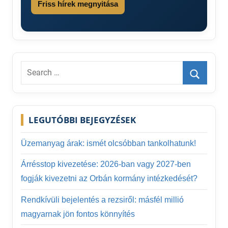
Friss hírek megnyitása
Search
for:
Search
LEGUTÓBBI BEJEGYZÉSEK
Üzemanyag árak: ismét olcsóbban tankolhatunk!
Árrésstop kivezetése: 2026-ban vagy 2027-ben
fogják kivezetni az Orbán kormány intézkedését?
Rendkívüli bejelentés a rezsiről: másfél millió
magyarnak jön fontos könnyítés