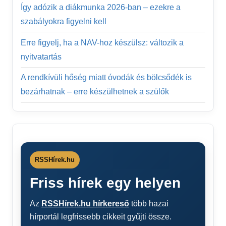
Így adózik a diákmunka 2026-ban – ezekre a
szabályokra figyelni kell
Erre figyelj, ha a NAV-hoz készülsz: változik a
nyitvatartás
A rendkívüli hőség miatt óvodák és bölcsődék is
bezárhatnak – erre készülhetnek a szülők
RSSHírek.hu
Friss hírek egy helyen
Az
RSSHírek.hu hírkereső
több hazai
hírportál legfrissebb cikkeit gyűjti össze.