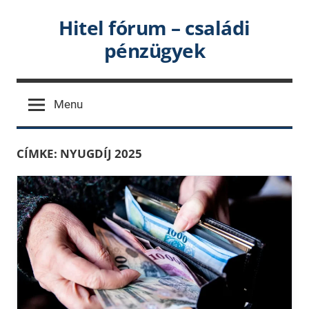
Skip
Hitel fórum – családi
to
pénzügyek
content
Menu
CÍMKE:
NYUGDÍJ 2025