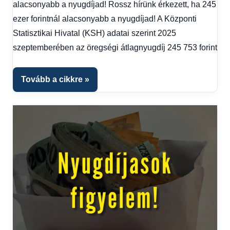
alacsonyabb a nyugdíjad! Rossz hírünk érkezett, ha 245
Hírek
,
Hírek
ezer forintnál alacsonyabb a nyugdíjad! A Központi
1
Statisztikai Hivatal (KSH) adatai szerint 2025
kézből
,
szeptemberében az öregségi átlagnyugdíj 245 753 forint
Hitel
fórum
,
Nyugdíj
Tovább a cikkre
utalás
2025