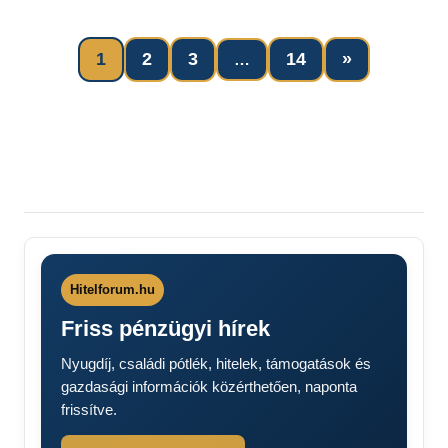
Next
1
2
3
14
»
…
Bejegyzések
Posts
lapozása
Hitelforum.hu
Friss pénzügyi hírek
Nyugdíj, családi pótlék, hitelek, támogatások és
gazdasági információk közérthetően, naponta
frissítve.