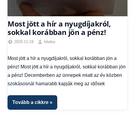
Most jött a hír a nyugdíjakról,
sokkal korábban jön a pénz!
2025-11-19
hiteles
Friss
hírek
,
Most jött a hír a nyugdíjakról, sokkal korábban jön a
Gazdaság
,
pénz! Most jött a hír a nyugdíjakról, sokkal korábban jön
Hírek
,
Hírek
a pénz! Decemberben az ünnepek miatt az év közben
1
szokásosnál hamarabb kapják meg az idősek
kézből
,
Hitel
fórum
,
Tovább a cikkre
Nyugdíj
utalás
2025