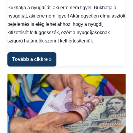
hírek
,
Bukhatja a nyugdíját, aki erre nem figyel! Bukhatja a
Gazdaság
,
nyugdíját, aki erre nem figyel! Akár egyetlen elmulasztott
Hírek
,
Hírek
bejelentés is elég lehet ahhoz, hogy a nyugdíj
1
kifizetését felfüggesszék, ezért a nyugdíjasoknak
kézből
,
szigorú határidők szerint kell értesíteniük
Hitel
fórum
,
Nyugdíj
Tovább a cikkre
utalás
2025