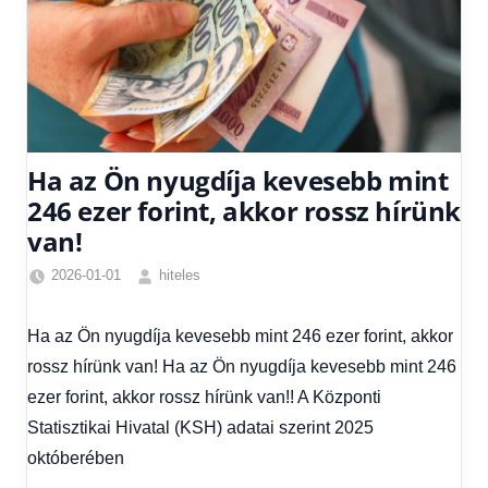
Ha az Ön nyugdíja kevesebb mint
246 ezer forint, akkor rossz hírünk
van!
2026-01-01
hiteles
Friss
hírek
,
Ha az Ön nyugdíja kevesebb mint 246 ezer forint, akkor
Gazdaság
,
rossz hírünk van! Ha az Ön nyugdíja kevesebb mint 246
Hírek
,
Hírek
ezer forint, akkor rossz hírünk van!! A Központi
1
Statisztikai Hivatal (KSH) adatai szerint 2025
kézből
októberében