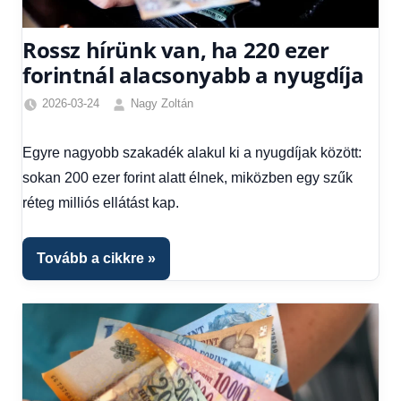
Rossz hírünk van, ha 220 ezer
forintnál alacsonyabb a nyugdíja
2026-03-24
Nagy Zoltán
Friss
hírek
,
Egyre nagyobb szakadék alakul ki a nyugdíjak között:
Gazdaság
,
sokan 200 ezer forint alatt élnek, miközben egy szűk
Hírek
,
Hírek
réteg milliós ellátást kap.
1
kézből
,
Tovább a cikkre
Hitel
fórum
,
Nyugdíj
utalás
2026