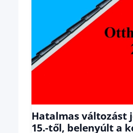
Hatalmas változást 
15.-től, belenyúlt a