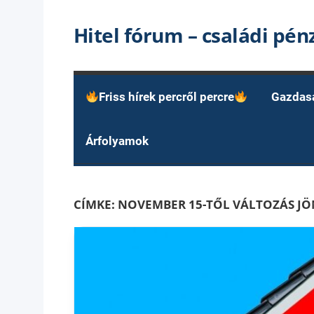
Skip
Hitel fórum – családi pé
to
content
Friss hírek percről percre
Gazdas
Árfolyamok
CÍMKE:
NOVEMBER 15-TŐL VÁLTOZÁS JÖ