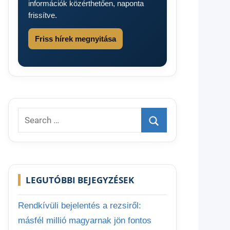
információk közérthetően, naponta
frissítve.
Friss hírek megnyitása
Search
for:
Search
LEGUTÓBBI BEJEGYZÉSEK
Rendkívüli bejelentés a rezsiről:
másfél millió magyarnak jön fontos