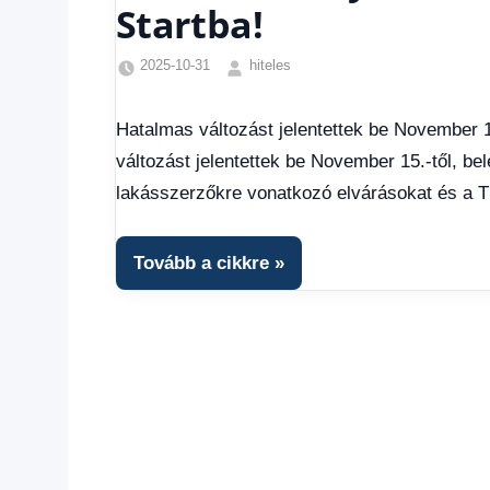
Startba!
2025-10-31
hiteles
Friss
hírek
,
Hatalmas változást jelentettek be November 1
Gazdaság
,
változást jelentettek be November 15.-től, be
Hírek
,
Hírek
lakásszerzőkre vonatkozó elvárásokat és a T
1
kézből
,
Hitel
Tovább a cikkre
fórum