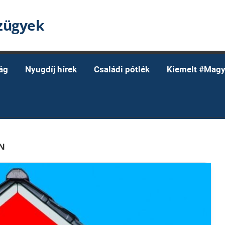
nzügyek
ág
Nyugdíj hírek
Családi pótlék
Kiemelt #Magy
N