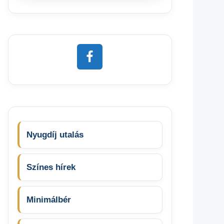
Nyugdíj utalás
Színes hírek
Minimálbér