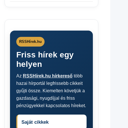
RSSHírek.hu
Friss hírek egy
helyen
Az
RSSHírek.hu hírkereső
több
hazai hírportál legfrissebb cikkeit
gyűjti össze. Kiemelten követjük a
gazdasági, nyugdíjjal és friss
pénzügyekkel kapcsolatos híreket.
Saját cikkek