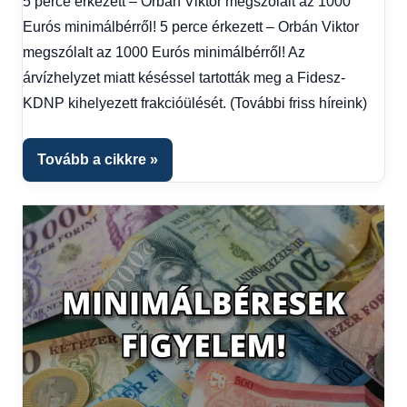
5 perce érkezett – Orbán Viktor megszólalt az 1000
Hírek
,
Eurós minimálbérről! 5 perce érkezett – Orbán Viktor
Hírek
1
megszólalt az 1000 Eurós minimálbérről! Az
kézből
árvízhelyzet miatt késéssel tartották meg a Fidesz-
KDNP kihelyezett frakcióülését. (További friss híreink)
Tovább a cikkre