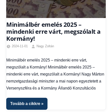
Minimálbér emelés 2025 –
mindenki erre várt, megszólalt a
Kormány!
2024-11-01
Nagy Zoltán
Egyéb
,
Friss
Minimálbér emelés 2025 – mindenki erre várt,
hírek
,
megszólalt a Kormány! Minimálbér emelés 2025 –
Gazdaság
,
Hírek
,
mindenki erre várt, megszólalt a Kormány! Nagy Márton
Hírek
nemzetgazdasági miniszter a mai napon egyeztetett a
1
Versenyszféra és a Kormány Állandó Konzultációs
kézből
,
Hitel
fórum
Tovább a cikkre