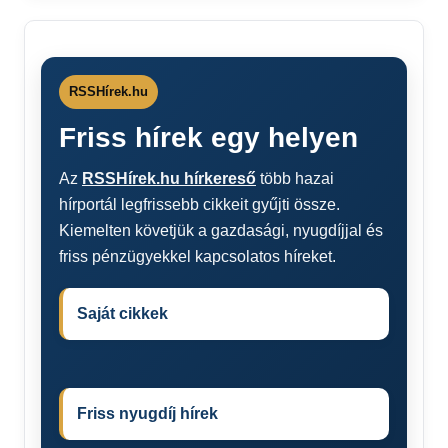
RSSHírek.hu
Friss hírek egy helyen
Az
RSSHírek.hu hírkereső
több hazai
hírportál legfrissebb cikkeit gyűjti össze.
Kiemelten követjük a gazdasági, nyugdíjjal és
friss pénzügyekkel kapcsolatos híreket.
Saját cikkek
Friss nyugdíj hírek