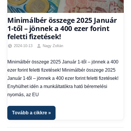
Minimálbér összege 2025 Január
1-től – jönnek a 400 ezer forint
feletti fizetések!
2024-10-13
Nagy Zoltán
Egyéb
,
Friss
Minimálbér összege 2025 Január 1-től – jönnek a 400
hírek
,
ezer forint feletti fizetések! Minimálbér összege 2025
Gazdaság
,
Hírek
,
Január 1-től – jönnek a 400 ezer forint feletti fizetések!
Hírek
Enyhülhet idén a munkáltatókra ható béremelési
1
nyomás, az EU
kézből
Tovább a cikkre