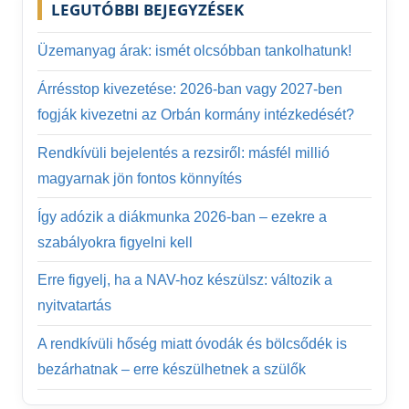
LEGUTÓBBI BEJEGYZÉSEK
Üzemanyag árak: ismét olcsóbban tankolhatunk!
Árrésstop kivezetése: 2026-ban vagy 2027-ben
fogják kivezetni az Orbán kormány intézkedését?
Rendkívüli bejelentés a rezsiről: másfél millió
magyarnak jön fontos könnyítés
Így adózik a diákmunka 2026-ban – ezekre a
szabályokra figyelni kell
Erre figyelj, ha a NAV-hoz készülsz: változik a
nyitvatartás
A rendkívüli hőség miatt óvodák és bölcsődék is
bezárhatnak – erre készülhetnek a szülők