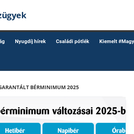
nzügyek
ág
Nyugdíj hírek
Családi pótlék
Kiemelt #Magy
 GARANTÁLT BÉRMINIMUM 2025