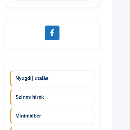
Nyugdíj utalás
Színes hírek
Minimálbér