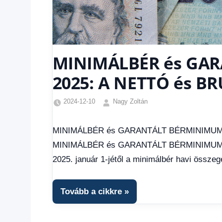
MINIMÁLBÉR és GA
2025: A NETTÓ és B
2024-12-10
Nagy Zoltán
Egyéb
,
Friss
MINIMÁLBÉR és GARANTÁLT BÉRMINIMUM 
hírek
,
MINIMÁLBÉR és GARANTÁLT BÉRMINIMUM 
Gazdaság
,
Hírek
,
2025. január 1-jétől a minimálbér havi össze
Hírek
1
kézből
,
Tovább a cikkre
Hitel
fórum