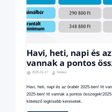
Havi, heti, napi és a
vannak a pontos öss
2025-01-17
hiteles
Friss
hírek
,
Havi, heti, napi és az órabér 2025-ben! Itt va
Hírek
,
2025-ben! Itt vannak a pontos összegek!2025.
Hírek
1
kötelező legkisebb keresetek.
kézből