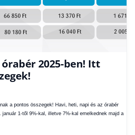
z órabér 2025-ben! Itt
zegek!
nnak a pontos összegek! Havi, heti, napi és az órabér
 január 1-től 9%-kal, illetve 7%-kal emelkednek majd a