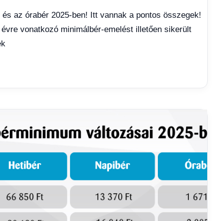
i és az órabér 2025-ben! Itt vannak a pontos összegek!
ő évre vonatkozó minimálbér-emelést illetően sikerült
ek