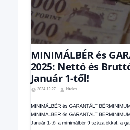
MINIMÁLBÉR és GA
2025: Nettó és Brutt
Január 1-től!
2024-12-27
hiteles
Friss
hírek
,
MINIMÁLBÉR és GARANTÁLT BÉRMINIMUM 2025:
Hírek
,
MINIMÁLBÉR és GARANTÁLT BÉRMINIMUM 2025:
Hírek
1
Január 1-től a minimálbér 9 százalékkal, a g
kézből