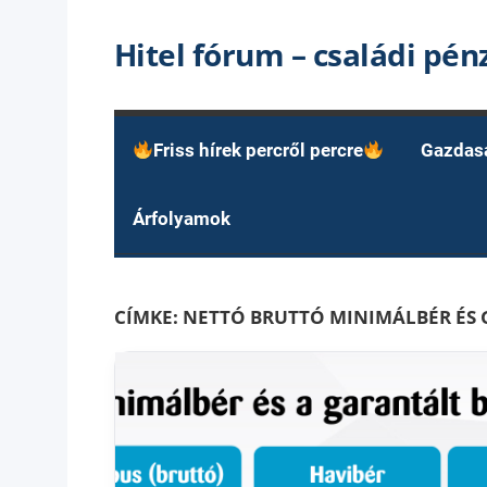
Skip
Hitel fórum – családi pé
to
content
Friss hírek percről percre
Gazdas
Árfolyamok
CÍMKE:
NETTÓ BRUTTÓ MINIMÁLBÉR ÉS