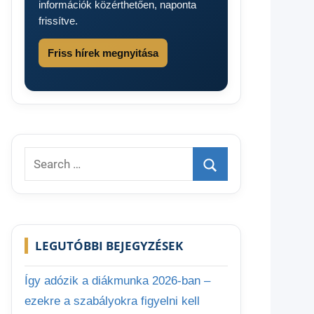
információk közérthetően, naponta
frissítve.
Friss hírek megnyitása
Search
for:
Search
LEGUTÓBBI BEJEGYZÉSEK
Így adózik a diákmunka 2026-ban –
ezekre a szabályokra figyelni kell