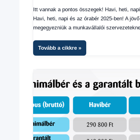
hírek
,
Itt vannak a pontos összegek! Havi, heti, nap
Hírek
,
Havi, heti, napi és az órabér 2025-ben! A jöv
Hírek
1
megegyezniük a munkavállalói szervezetekn
kézből
,
Hitel
fórum
Tovább a cikkre