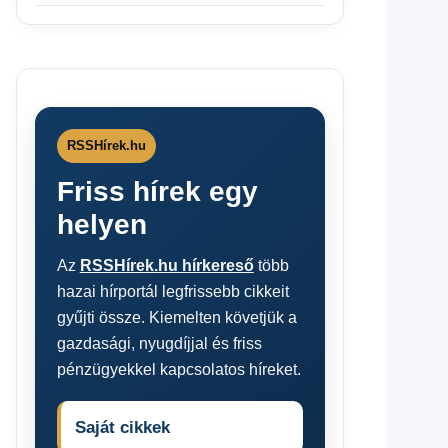
RSSHírek.hu
Friss hírek egy
helyen
Az
RSSHírek.hu hírkereső
több
hazai hírportál legfrissebb cikkeit
gyűjti össze. Kiemelten követjük a
gazdasági, nyugdíjjal és friss
pénzügyekkel kapcsolatos híreket.
Saját cikkek