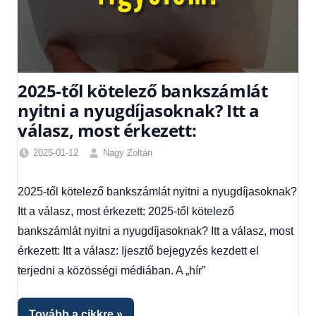
2025-től kötelező bankszámlát
nyitni a nyugdíjasoknak? Itt a
válasz, most érkezett:
2025-01-12
Nagy Zoltán
Egyéb
,
Friss
2025-től kötelező bankszámlát nyitni a nyugdíjasoknak?
hírek
,
Itt a válasz, most érkezett: 2025-től kötelező
Gazdaság
,
Hírek
,
bankszámlát nyitni a nyugdíjasoknak? Itt a válasz, most
Hírek
érkezett: Itt a válasz: Ijesztő bejegyzés kezdett el
1
terjedni a közösségi médiában. A „hír”
kézből
,
Hitel
fórum
Tovább a cikkre