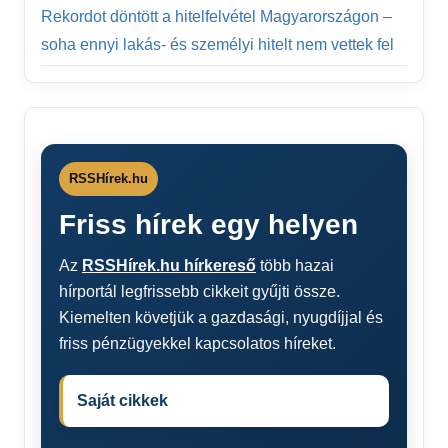
Rekordot döntött a hitelfelvétel Magyarországon –
soha ennyi lakás- és személyi hitelt nem vettek fel
RSSHírek.hu
Friss hírek egy helyen
Az
RSSHírek.hu hírkereső
több hazai
hírportál legfrissebb cikkeit gyűjti össze.
Kiemelten követjük a gazdasági, nyugdíjjal és
friss pénzügyekkel kapcsolatos híreket.
Saját cikkek