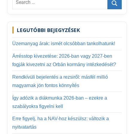
for:
Search
LEGUTÓBBI BEJEGYZÉSEK
Üzemanyag árak: ismét olcsóbban tankolhatunk!
Árrésstop kivezetése: 2026-ban vagy 2027-ben
fogják kivezetni az Orbán kormány intézkedését?
Rendkívüli bejelentés a rezsiről: másfél millió
magyarnak jön fontos könnyítés
Így adózik a diákmunka 2026-ban – ezekre a
szabályokra figyelni kell
Erre figyelj, ha a NAV-hoz készülsz: változik a
nyitvatartás