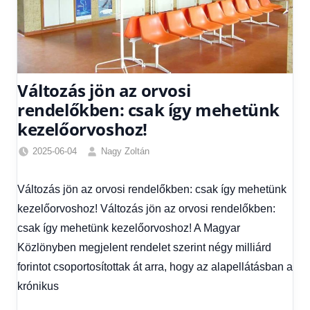
Változás jön az orvosi
rendelőkben: csak így mehetünk
kezelőorvoshoz!
2025-06-04
Nagy Zoltán
Egyéb
,
Friss
Változás jön az orvosi rendelőkben: csak így mehetünk
hírek
,
kezelőorvoshoz! Változás jön az orvosi rendelőkben:
Gazdaság
,
Hírek
,
csak így mehetünk kezelőorvoshoz! A Magyar
Hírek
Közlönyben megjelent rendelet szerint négy milliárd
1
forintot csoportosítottak át arra, hogy az alapellátásban a
kézből
,
krónikus
Hitel
fórum