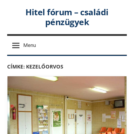
Skip
Hitel fórum – családi
to
pénzügyek
content
Menu
CÍMKE:
KEZELŐORVOS