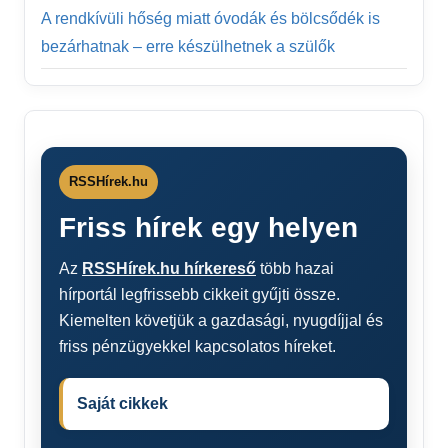
A rendkívüli hőség miatt óvodák és bölcsődék is
bezárhatnak – erre készülhetnek a szülők
RSSHírek.hu
Friss hírek egy helyen
Az
RSSHírek.hu hírkereső
több hazai
hírportál legfrissebb cikkeit gyűjti össze.
Kiemelten követjük a gazdasági, nyugdíjjal és
friss pénzügyekkel kapcsolatos híreket.
Saját cikkek