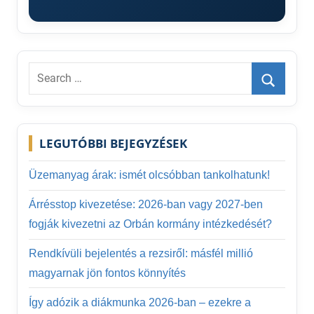
Search
for:
Search
LEGUTÓBBI BEJEGYZÉSEK
Üzemanyag árak: ismét olcsóbban tankolhatunk!
Árrésstop kivezetése: 2026-ban vagy 2027-ben
fogják kivezetni az Orbán kormány intézkedését?
Rendkívüli bejelentés a rezsiről: másfél millió
magyarnak jön fontos könnyítés
Így adózik a diákmunka 2026-ban – ezekre a