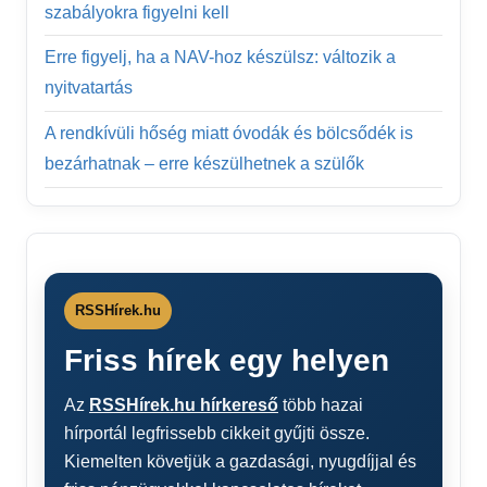
szabályokra figyelni kell
Erre figyelj, ha a NAV-hoz készülsz: változik a
nyitvatartás
A rendkívüli hőség miatt óvodák és bölcsődék is
bezárhatnak – erre készülhetnek a szülők
RSSHírek.hu
Friss hírek egy helyen
Az
RSSHírek.hu hírkereső
több hazai
hírportál legfrissebb cikkeit gyűjti össze.
Kiemelten követjük a gazdasági, nyugdíjjal és