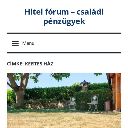
Skip
Hitel fórum – családi
to
pénzügyek
content
Menu
CÍMKE:
KERTES HÁZ