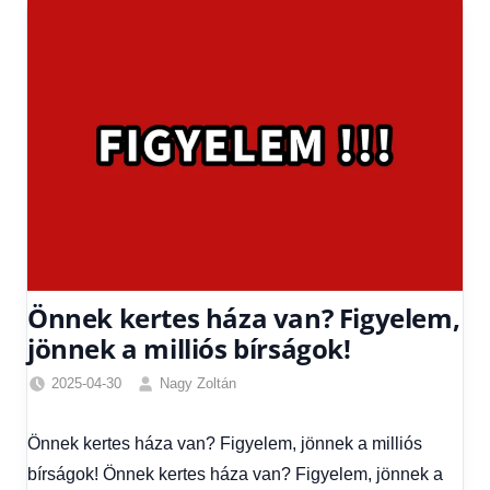
Önnek kertes háza van? Figyelem,
jönnek a milliós bírságok!
2025-04-30
Nagy Zoltán
Egyéb
,
Friss
Önnek kertes háza van? Figyelem, jönnek a milliós
hírek
,
bírságok! Önnek kertes háza van? Figyelem, jönnek a
Gazdaság
,