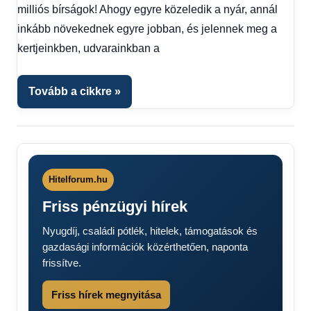
Hírek
,
milliós bírságok! Ahogy egyre közeledik a nyár, annál
Hírek
inkább növekednek egyre jobban, és jelennek meg a
1
kertjeinkben, udvarainkban a
kézből
,
Hitel
fórum
Tovább a cikkre
Hitelforum.hu
Friss pénzügyi hírek
Nyugdíj, családi pótlék, hitelek, támogatások és
gazdasági információk közérthetően, naponta
frissítve.
Friss hírek megnyitása