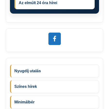
Az elmúlt 24 óra hírei
Nyugdíj utalás
Színes hírek
Minimálbér