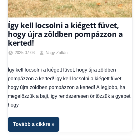
Így kell locsolni a kiégett füvet,
hogy újra zöldben pompázzon a
kerted!
2025-07-03
Nagy Zoltán
Egyéb
,
Hírek
,
Így kell locsolni a kiégett füvet, hogy újra zöldben
Hírek
pompázzon a kerted! Így kell locsolni a kiégett füvet,
1
kézből
hogy újra zöldben pompázzon a kerted! A legjobb, ha
megelőzzük a bajt, így rendszeresen öntözzük a gyepet,
hogy
Tovább a cikkre