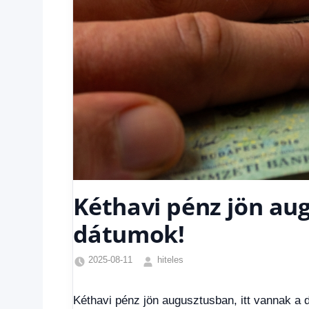
Kéthavi pénz jön aug
dátumok!
2025-08-11
hiteles
Családi
pótlék
Kéthavi pénz jön augusztusban, itt vannak a 
utalása
,