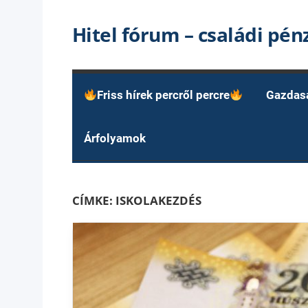
Skip
Hitel fórum – családi pé
to
content
Friss hírek percről percre
Gazdas
Árfolyamok
CÍMKE:
ISKOLAKEZDÉS