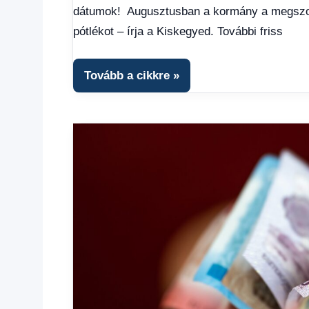
dátumok! Augusztusban a kormány a megszoko
Friss
hírek
,
pótlékot – írja a Kiskegyed. További friss
Hírek
,
Hírek
1
Tovább a cikkre
kézből
,
Hitel
fórum
,
Nyugdíj
utalás
2025