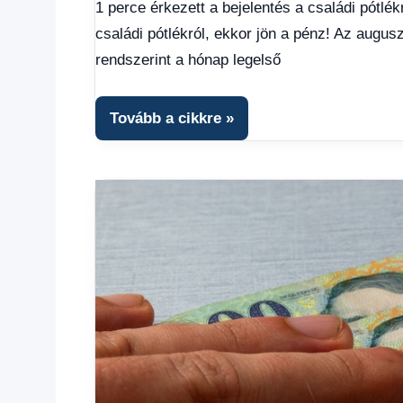
1 perce érkezett a bejelentés a családi pótlék
utalása
,
családi pótlékról, ekkor jön a pénz! Az augus
Friss
hírek
,
rendszerint a hónap legelső
Gazdaság
,
Hírek
,
Hírek
Tovább a cikkre
1
kézből
,
Hitel
fórum