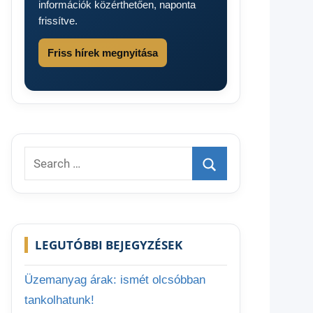
információk közérthetően, naponta
frissítve.
Friss hírek megnyitása
Search
for:
Search
LEGUTÓBBI BEJEGYZÉSEK
Üzemanyag árak: ismét olcsóbban
tankolhatunk!