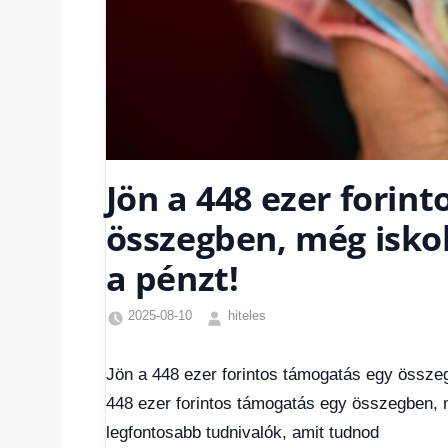
Jön a 448 ezer forin
összegben, még iskol
a pénzt!
2025-08-10
hiteles
Friss
hírek
,
Jön a 448 ezer forintos támogatás egy összeg
Gazdaság
,
448 ezer forintos támogatás egy összegben, m
Hírek
,
Hírek
legfontosabb tudnivalók, amit tudnod