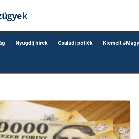
nzügyek
ág
Nyugdíj hírek
Családi pótlék
Kiemelt #Magy