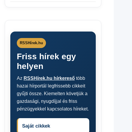
RSSHírek.hu
Friss hírek egy
helyen
Az
RSSHírek.hu hírkereső
több
hazai hírportál legfrissebb cikkeit
gyűjti össze. Kiemelten követjük a
gazdasági, nyugdíjjal és friss
pénzügyekkel kapcsolatos híreket.
Saját cikkek