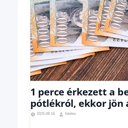
1 perce érkezett a be
pótlékról, ekkor jön 
2025-08-16
hiteles
Családi
pótlék