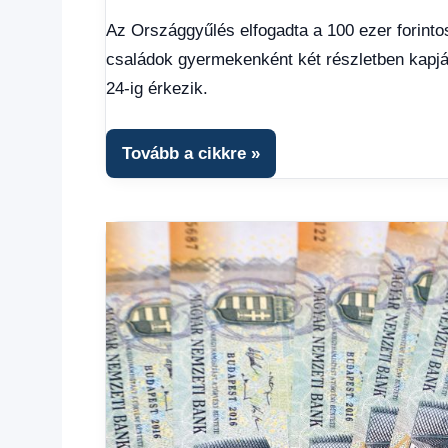
hírek
,
Az Országgyűlés elfogadta a 100 ezer forinto
Gazdaság
,
családok gyermekenként két részletben kapjá
Hírek
,
Hírek
24-ig érkezik.
1
kézből
,
Hitel
Tovább a cikkre
fórum