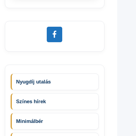
Nyugdíj utalás
Színes hírek
Minimálbér