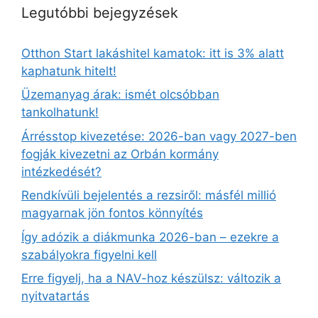
Legutóbbi bejegyzések
Otthon Start lakáshitel kamatok: itt is 3% alatt
kaphatunk hitelt!
Üzemanyag árak: ismét olcsóbban
tankolhatunk!
Árrésstop kivezetése: 2026-ban vagy 2027-ben
fogják kivezetni az Orbán kormány
intézkedését?
Rendkívüli bejelentés a rezsiről: másfél millió
magyarnak jön fontos könnyítés
Így adózik a diákmunka 2026-ban – ezekre a
szabályokra figyelni kell
Erre figyelj, ha a NAV-hoz készülsz: változik a
nyitvatartás