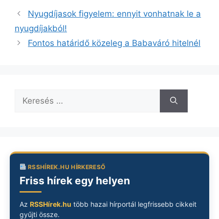
Nyugdíjasok figyelem: ennyit vonhatnak le a
nyugdíjakból!
Fontos határidő közeleg a Babaváró hitelnél
Keresés:
RSSHÍREK.HU HÍRKERESŐ
Friss hírek egy helyen
Az
RSSHírek.hu
több hazai hírportál legfrissebb cikkeit
gyűjti össze.