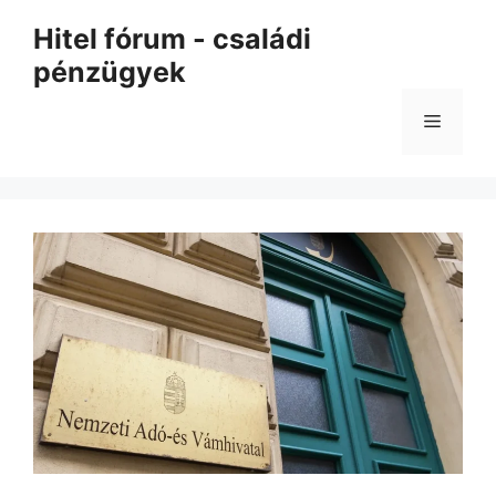
Kilépés
Hitel fórum - családi
a
pénzügyek
tartalomba
Menü