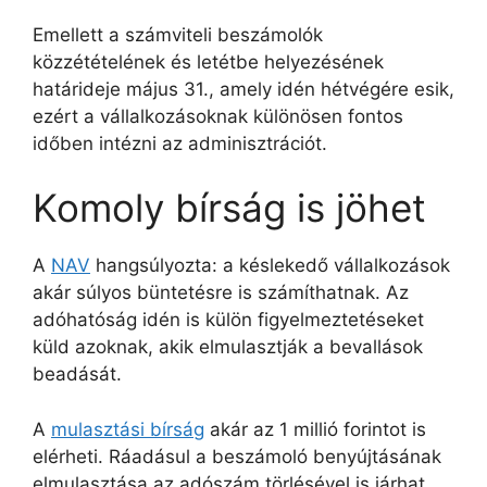
Emellett a számviteli beszámolók
közzétételének és letétbe helyezésének
határideje május 31., amely idén hétvégére esik,
ezért a vállalkozásoknak különösen fontos
időben intézni az adminisztrációt.
Komoly bírság is jöhet
A
NAV
hangsúlyozta: a késlekedő vállalkozások
akár súlyos büntetésre is számíthatnak. Az
adóhatóság idén is külön figyelmeztetéseket
küld azoknak, akik elmulasztják a bevallások
beadását.
A
mulasztási bírság
akár az 1 millió forintot is
elérheti. Ráadásul a beszámoló benyújtásának
elmulasztása az adószám törlésével is járhat,