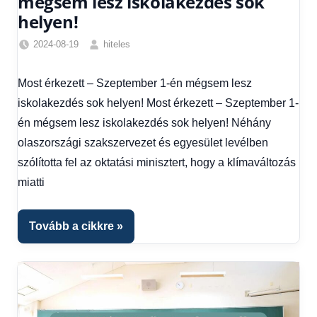
mégsem lesz iskolakezdés sok
helyen!
2024-08-19
hiteles
Friss
hírek
,
Most érkezett – Szeptember 1-én mégsem lesz
Hírek
,
iskolakezdés sok helyen! Most érkezett – Szeptember 1-
Hírek
1
én mégsem lesz iskolakezdés sok helyen! Néhány
kézből
olaszországi szakszervezet és egyesület levélben
szólította fel az oktatási minisztert, hogy a klímaváltozás
miatti
Tovább a cikkre