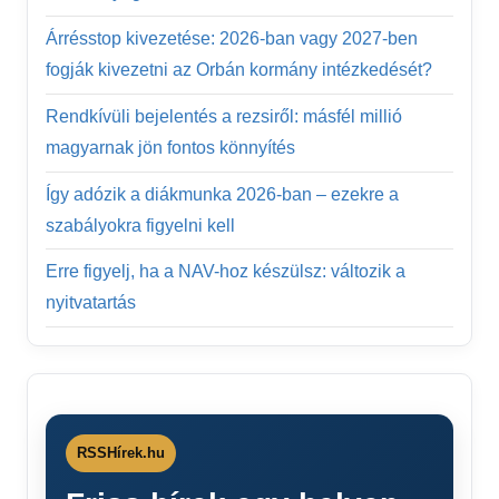
Árrésstop kivezetése: 2026-ban vagy 2027-ben
fogják kivezetni az Orbán kormány intézkedését?
Rendkívüli bejelentés a rezsiről: másfél millió
magyarnak jön fontos könnyítés
Így adózik a diákmunka 2026-ban – ezekre a
szabályokra figyelni kell
Erre figyelj, ha a NAV-hoz készülsz: változik a
nyitvatartás
RSSHírek.hu