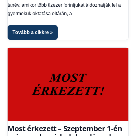
Hírek
tanév, amikor több tízezer forintjukat áldozhatják fel a
1
gyermekük oktatása oltárán, a
kézből
,
Hitel
fórum
Tovább a cikkre
Most érkezett – Szeptember 1-én