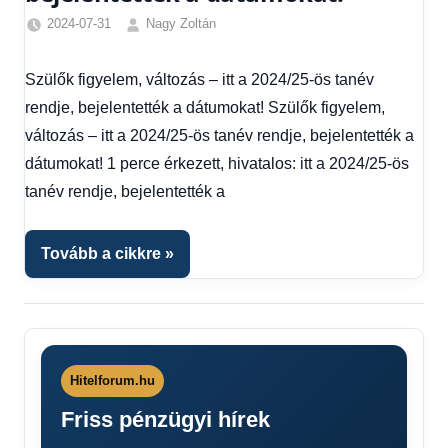
2024-07-31
Nagy Zoltán
Egyéb
,
Friss
Szülők figyelem, változás – itt a 2024/25-ös tanév
hírek
,
rendje, bejelentették a dátumokat! Szülők figyelem,
Gazdaság
,
Hírek
,
változás – itt a 2024/25-ös tanév rendje, bejelentették a
Hírek
dátumokat! 1 perce érkezett, hivatalos: itt a 2024/25-ös
1
tanév rendje, bejelentették a
kézből
,
Hitel
fórum
Tovább a cikkre
Hitelforum.hu
Friss pénzügyi hírek