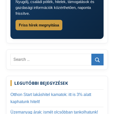
Nyugdíj, családi pótlék, hitelek, támogatások és
gazdasági információk közérthetően, naponta
frissítve.
Friss hírek megnyitása
Search
for:
Search
LEGUTÓBBI BEJEGYZÉSEK
Otthon Start lakáshitel kamatok: itt is 3% alatt
kaphatunk hitelt!
Üzemanyag árak: ismét olcsóbban tankolhatunk!