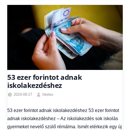
53 ezer forintot adnak
iskolakezdéshez
2024-08-27
hiteles
Egyéb
,
Friss
53 ezer forintot adnak iskolakezdéshez 53 ezer forintot
hírek
,
adnak iskolakezdéshez – Az iskolakezdés sok iskolás
Gazdaság
,
Hírek
,
gyermeket nevelő szülő rémálma. Ismét elérkezik egy új