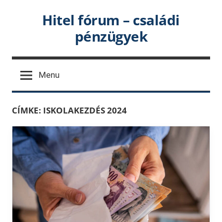
Skip
Hitel fórum – családi
to
pénzügyek
content
Menu
CÍMKE:
ISKOLAKEZDÉS 2024