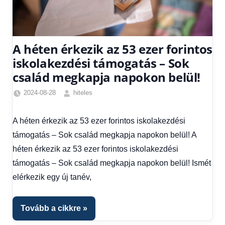
A héten érkezik az 53 ezer forintos
iskolakezdési támogatás – Sok
család megkapja napokon belül!
2024-08-28
hiteles
Friss
hírek
,
A héten érkezik az 53 ezer forintos iskolakezdési
Hírek
,
támogatás – Sok család megkapja napokon belül! A
Hírek
1
héten érkezik az 53 ezer forintos iskolakezdési
kézből
,
támogatás – Sok család megkapja napokon belül! Ismét
Hitel
elérkezik egy új tanév,
fórum
Tovább a cikkre