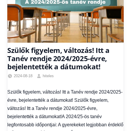
Szülők figyelem, változás! Itt a
Tanév rendje 2024/2025-évre,
bejelentették a dátumokat!
2024-08-18
hiteles
Friss
hírek
,
Szülők figyelem, változás! Itt a Tanév rendje 2024/2025-
Hírek
,
évre, bejelentették a dátumokat! Szülők figyelem,
Hírek
1
változás! Itt a Tanév rendje 2024/2025-évre,
kézből
bejelentették a dátumokat!A 2024/25-ös tanév
legfontosabb időpontjai: A gyerekeket legjobban érdeklő