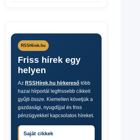
RSSHírek.hu
Friss hírek egy
helyen
Az
RSSHírek.hu hírkereső
több
hazai hírportál legfrissebb cikkeit
gyűjti össze. Kiemelten követjük a
gazdasági, nyugdíjjal és friss
pénzügyekkel kapcsolatos híreket.
Saját cikkek