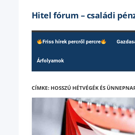
Skip
Hitel fórum – családi pé
to
content
Friss hírek percről percre
Gazdas
Árfolyamok
CÍMKE:
HOSSZÚ HÉTVÉGÉK ÉS ÜNNEPNA