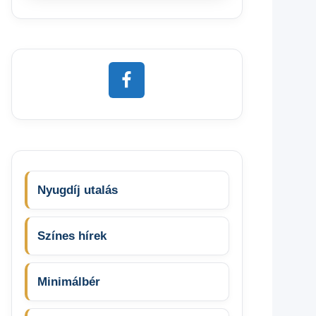
Nyugdíj utalás
Színes hírek
Minimálbér