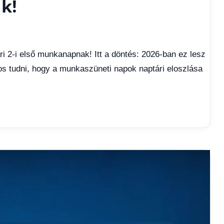
k!
ári 2-i első munkanapnak! Itt a döntés: 2026-ban ez lesz
os tudni, hogy a munkaszüneti napok naptári eloszlása