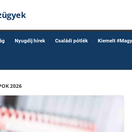
nzügyek
ág
Nyugdíj hírek
Családi pótlék
Kiemelt #Magy
POK 2026