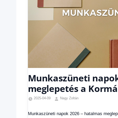
Munkaszüneti napok
meglepetés a Kormán
2025-04-09
Nagy Zoltán
Egyéb
,
Friss
Munkaszüneti napok 2026 – hatalmas meglepe
hírek
,