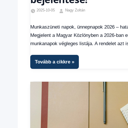
2025-10-05
Nagy Zoltán
Egyéb
,
Friss
Munkaszüneti napok, ünnepnapok 2026 – hata
hírek
,
Megjelent a Magyar Közlönyben a 2026-ban 
Gazdaság
,
Hírek
,
munkanapok végleges listája. A rendelet azt 
Hírek
1
kézből
,
Tovább a cikkre
Hitel
fórum