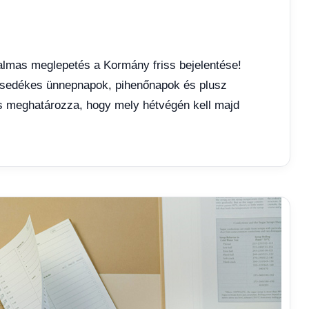
lmas meglepetés a Kormány friss bejelentése!
esedékes ünnepnapok, pihenőnapok és plusz
is meghatározza, hogy mely hétvégén kell majd