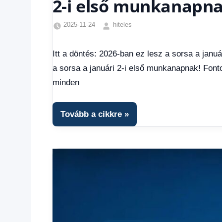
2-i első munkanapna
2025-11-24
hiteles
Egyéb
,
Friss
Itt a döntés: 2026-ban ez lesz a sorsa a janu
hírek
,
a sorsa a januári 2-i első munkanapnak! Font
Hírek
,
Hírek
minden
1
kézből
,
Hitel
Tovább a cikkre
fórum