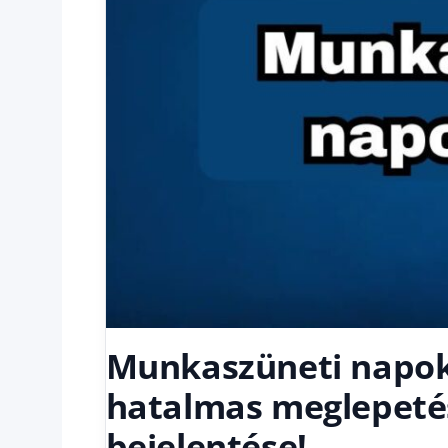
Munkaszüneti napok
hatalmas meglepetés
bejelentése!