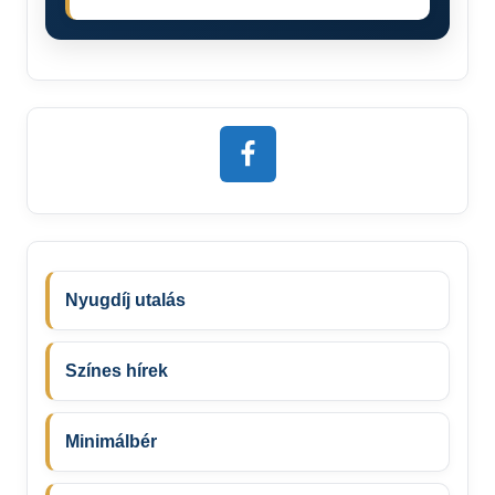
Nyugdíj utalás
Színes hírek
Minimálbér