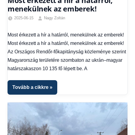
Most érkezett a hír a határról,
menekülnek az emberek!
2025-06-15
Nagy Zoltán
Egyéb
,
Friss
Most érkezett a hír a határról, menekülnek az emberek!
hírek
,
Most érkezett a hír a határról, menekülnek az emberek!
Hírek
,
Hírek
Az Országos Rendőr-főkapitányság közleménye szerint
1
Magyarország területére szombaton az ukrán–magyar
kézből
határszakaszon 10 135 fő lépett be. A
Tovább a cikkre