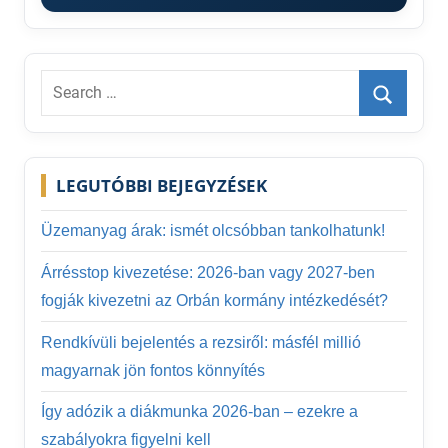
Search
for:
Search
LEGUTÓBBI BEJEGYZÉSEK
Üzemanyag árak: ismét olcsóbban tankolhatunk!
Árrésstop kivezetése: 2026-ban vagy 2027-ben
fogják kivezetni az Orbán kormány intézkedését?
Rendkívüli bejelentés a rezsiről: másfél millió
magyarnak jön fontos könnyítés
Így adózik a diákmunka 2026-ban – ezekre a
szabályokra figyelni kell