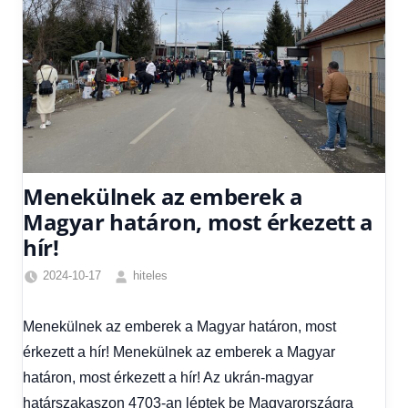
Menekülnek az emberek a
Magyar határon, most érkezett a
hír!
2024-10-17
hiteles
Egyéb
,
Friss
Menekülnek az emberek a Magyar határon, most
hírek
,
érkezett a hír! Menekülnek az emberek a Magyar
Hírek
,
Hírek
határon, most érkezett a hír! Az ukrán-magyar
1
határszakaszon 4703-an léptek be Magyarországra