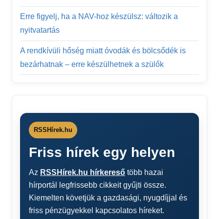
Erre figyelj, ha a NAV-hoz készülsz: változik a
nyitvatartás
A rendkívüli hőség miatt óvodák és bölcsődék is
bezárhatnak – erre készülhetnek a szülők
RSSHírek.hu
Friss hírek egy helyen
Az
RSSHírek.hu hírkereső
több hazai
hírportál legfrissebb cikkeit gyűjti össze.
Kiemelten követjük a gazdasági, nyugdíjjal és
friss pénzügyekkel kapcsolatos híreket.