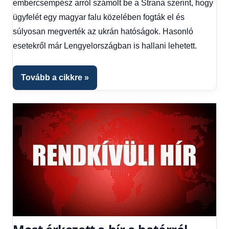
embercsempész arról számolt be a Strana szerint, hogy
Gazdaság
,
Hírek
,
ügyfelét egy magyar falu közelében fogták el és
Hírek
súlyosan megverték az ukrán hatóságok. Hasonló
1
esetekről már Lengyelországban is hallani lehetett.
kézből
,
Hitel
fórum
Tovább a cikkre