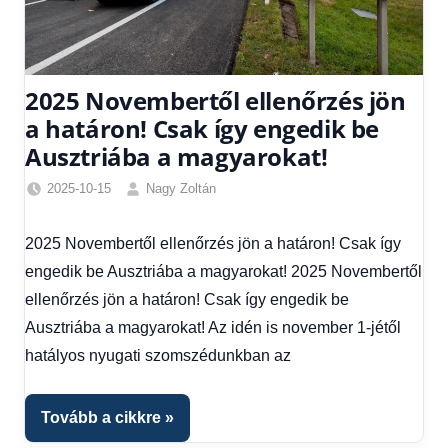
2025 Novembertől ellenőrzés jön
a határon! Csak így engedik be
Ausztriába a magyarokat!
2025-10-15
Nagy Zoltán
Egyéb
,
Friss
2025 Novembertől ellenőrzés jön a határon! Csak így
hírek
,
engedik be Ausztriába a magyarokat! 2025 Novembertől
Hírek
,
Hírek
ellenőrzés jön a határon! Csak így engedik be
1
Ausztriába a magyarokat! Az idén is november 1-jétől
kézből
hatályos nyugati szomszédunkban az
Tovább a cikkre