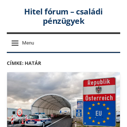
Skip
Hitel fórum – családi
to
pénzügyek
content
Menu
CÍMKE:
HATÁR