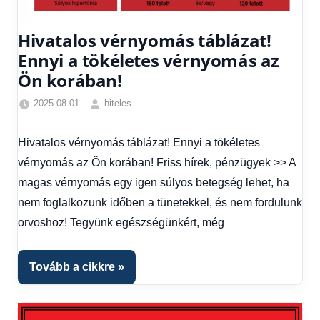
Hivatalos vérnyomás táblázat!
Ennyi a tökéletes vérnyomás az
Ön korában!
2025-08-01
hiteles
Egyéb
,
Friss
Hivatalos vérnyomás táblázat! Ennyi a tökéletes
hírek
,
vérnyomás az Ön korában! Friss hírek, pénzügyek >> A
Hírek
,
Hírek
magas vérnyomás egy igen súlyos betegség lehet, ha
1
nem foglalkozunk időben a tünetekkel, és nem fordulunk
kézből
orvoshoz! Tegyünk egészségünkért, még
Tovább a cikkre