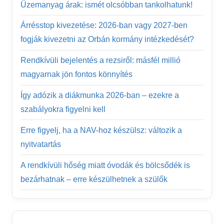
Üzemanyag árak: ismét olcsóbban tankolhatunk!
Árrésstop kivezetése: 2026-ban vagy 2027-ben
fogják kivezetni az Orbán kormány intézkedését?
Rendkívüli bejelentés a rezsiről: másfél millió
magyarnak jön fontos könnyítés
Így adózik a diákmunka 2026-ban – ezekre a
szabályokra figyelni kell
Erre figyelj, ha a NAV-hoz készülsz: változik a
nyitvatartás
A rendkívüli hőség miatt óvodák és bölcsődék is
bezárhatnak – erre készülhetnek a szülők