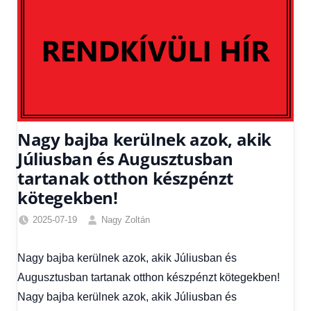
Nagy bajba kerülnek azok, akik
Júliusban és Augusztusban
tartanak otthon készpénzt
kötegekben!
2025-07-19
Nagy Zoltán
Egyéb
,
Friss
Nagy bajba kerülnek azok, akik Júliusban és
hírek
,
Augusztusban tartanak otthon készpénzt kötegekben!
Gazdaság
,
Hírek
,
Nagy bajba kerülnek azok, akik Júliusban és