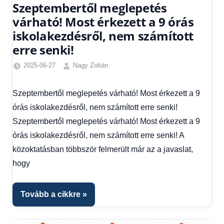
Szeptembertől meglepetés
várható! Most érkezett a 9 órás
iskolakezdésről, nem számított
erre senki!
2025-06-27
Nagy Zoltán
9
órás
Szeptembertől meglepetés várható! Most érkezett a 9
iskolakezdés
órás iskolakezdésről, nem számított erre senki!
2025
,
Egyéb
,
Szeptembertől meglepetés várható! Most érkezett a 9
Friss
órás iskolakezdésről, nem számított erre senki! A
hírek
,
közoktatásban többször felmerült már az a javaslat,
Gazdaság
,
hogy
Hírek
,
Hírek
1
Tovább a cikkre
kézből
,
Hitel
fórum