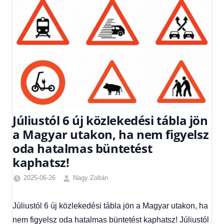
Júliustól 6 új közlekedési tábla jön
a Magyar utakon, ha nem figyelsz
oda hatalmas büntetést
kaphatsz!
2025-06-26
Nagy Zoltán
Egyéb
,
Friss
Júliustól 6 új közlekedési tábla jön a Magyar utakon, ha
hírek
,
nem figyelsz oda hatalmas büntetést kaphatsz! Júliustól
Gazdaság
,