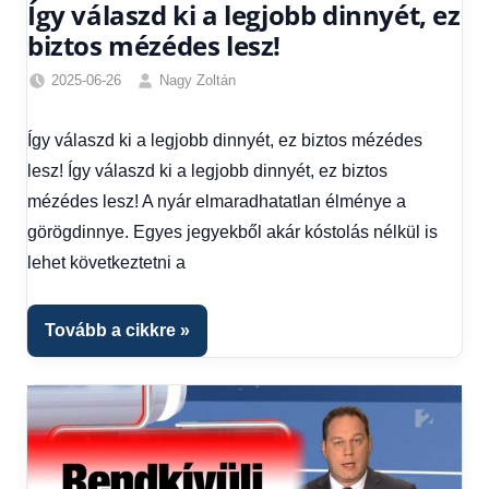
Így válaszd ki a legjobb dinnyét, ez
biztos mézédes lesz!
2025-06-26
Nagy Zoltán
Egyéb
,
Hírek
,
Így válaszd ki a legjobb dinnyét, ez biztos mézédes
Hírek
lesz! Így válaszd ki a legjobb dinnyét, ez biztos
1
kézből
mézédes lesz! A nyár elmaradhatatlan élménye a
görögdinnye. Egyes jegyekből akár kóstolás nélkül is
lehet következtetni a
Tovább a cikkre