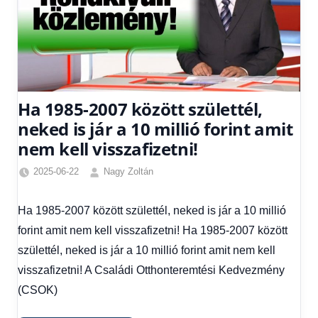
Ha 1985-2007 között születtél,
neked is jár a 10 millió forint amit
nem kell visszafizetni!
2025-06-22
Nagy Zoltán
Egyéb
,
Friss
Ha 1985-2007 között születtél, neked is jár a 10 millió
hírek
,
forint amit nem kell visszafizetni! Ha 1985-2007 között
Gazdaság
,
Hírek
,
születtél, neked is jár a 10 millió forint amit nem kell
Hírek
visszafizetni! A Családi Otthonteremtési Kedvezmény
1
(CSOK)
kézből
,
Hitel