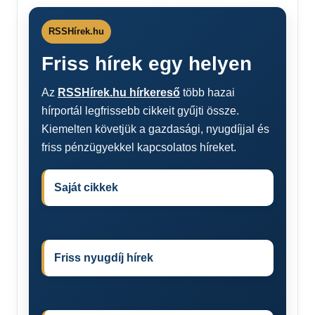
RSSHírek.hu
Friss hírek egy helyen
Az
RSSHírek.hu hírkereső
több hazai
hírportál legfrissebb cikkeit gyűjti össze.
Kiemelten követjük a gazdasági, nyugdíjjal és
friss pénzügyekkel kapcsolatos híreket.
Saját cikkek
Friss nyugdíj hírek