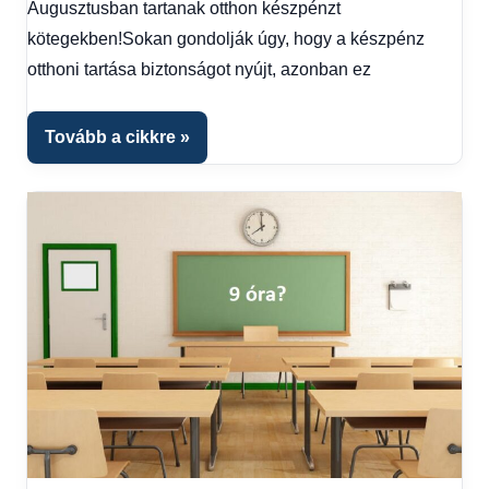
Hírek
Augusztusban tartanak otthon készpénzt
1
kötegekben!Sokan gondolják úgy, hogy a készpénz
kézből
,
otthoni tartása biztonságot nyújt, azonban ez
Hitel
fórum
Tovább a cikkre