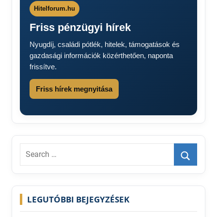
Hitelforum.hu
Friss pénzügyi hírek
Nyugdíj, családi pótlék, hitelek, támogatások és
gazdasági információk közérthetően, naponta
frissítve.
Friss hírek megnyitása
Search
for:
Search
LEGUTÓBBI BEJEGYZÉSEK