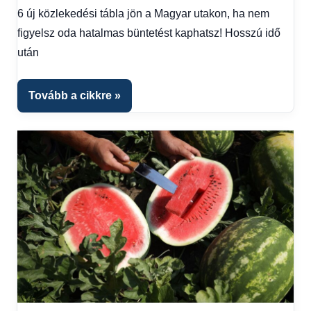
Hírek
,
6 új közlekedési tábla jön a Magyar utakon, ha nem
Hírek
figyelsz oda hatalmas büntetést kaphatsz! Hosszú idő
1
után
kézből
,
Hitel
fórum
Tovább a cikkre