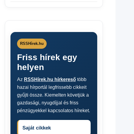
RSSHírek.hu
Friss hírek egy
helyen
Az
RSSHírek.hu hírkereső
több
hazai hírportál legfrissebb cikkeit
gyűjti össze. Kiemelten követjük a
gazdasági, nyugdíjjal és friss
pénzügyekkel kapcsolatos híreket.
Saját cikkek