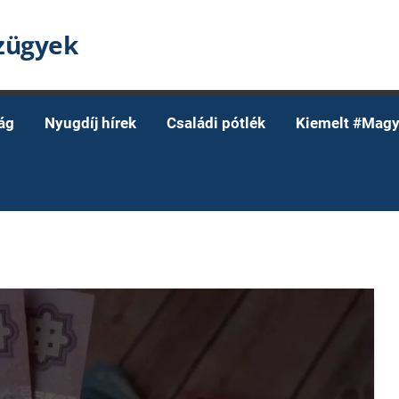
nzügyek
ág
Nyugdíj hírek
Családi pótlék
Kiemelt #Magy