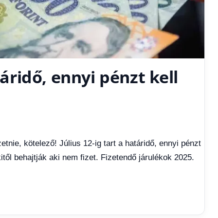
táridő, ennyi pénzt kell
izetnie, kötelező! Július 12-ig tart a határidő, ennyi pénzt
kitől behajtják aki nem fizet. Fizetendő járulékok 2025.