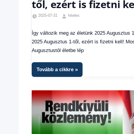
től, ezért is fizetni ke
2025-07-31
hiteles
Friss
hírek
,
Így változik meg az életünk 2025 Augusztus 1-t
Gazdaság
,
2025 Augusztus 1-től, ezért is fizetni kell! M
Hírek
,
Hírek
Augusztustól életbe lép
1
kézből
,
Hitel
Tovább a cikkre
fórum