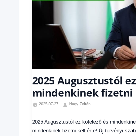
2025 Augusztustól ez
mindenkinek fizetni k
2025-07-27
Nagy Zoltán
Egyéb
,
Friss
2025 Augusztustól ez kötelező és mindenkinek 
hírek
,
mindenkinek fizetni kell érte! Új törvényi sza
Gazdaság
,