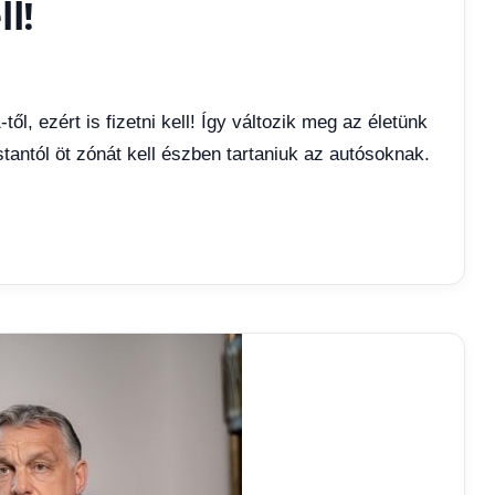
ll!
ől, ezért is fizetni kell! Így változik meg az életünk
ostantól öt zónát kell észben tartaniuk az autósoknak.