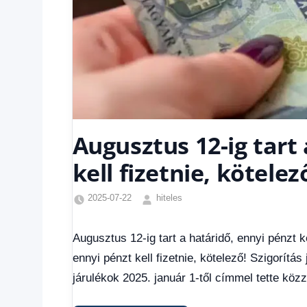
Augusztus 12-ig tart
kell fizetnie, kötelez
2025-07-22
hiteles
Friss
hírek
,
Augusztus 12-ig tart a határidő, ennyi pénzt ke
Hírek
,
ennyi pénzt kell fizetnie, kötelező! Szigorítás
Hírek
1
járulékok 2025. január 1-től címmel tette közz
kézből
,
Hitel