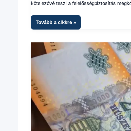
Hírek
,
kötelezővé teszi a felelősségbiztosítás megk
Hírek
1
kézből
,
Tovább a cikkre
Hitel
fórum