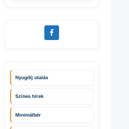
Nyugdíj utalás
Színes hírek
Minimálbér