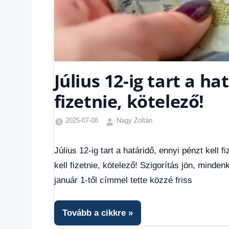
Július 12-ig tart a ha
fizetnie, kötelező!
2025-07-08
Nagy Zoltán
Friss
hírek
,
Július 12-ig tart a határidő, ennyi pénzt kell f
Gazdaság
,
kell fizetnie, kötelező! Szigorítás jön, minden
Hírek
,
Hírek
január 1-től címmel tette közzé friss
1
kézből
,
Hitel
Tovább a cikkre
fórum