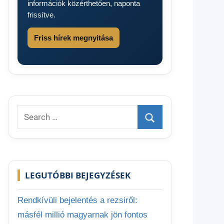
információk közérthetően, naponta
frissítve.
Friss hírek megnyitása
Search
for:
Search
LEGUTÓBBI BEJEGYZÉSEK
Rendkívüli bejelentés a rezsiről:
másfél millió magyarnak jön fontos