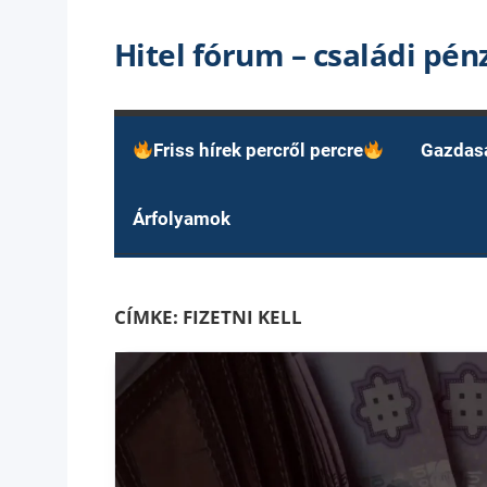
Skip
Hitel fórum – családi pé
to
content
Friss hírek percről percre
Gazdas
Árfolyamok
CÍMKE:
FIZETNI KELL