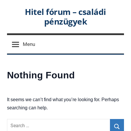
Skip
Hitel fórum – családi
to
pénzügyek
content
Menu
Nothing Found
It seems we can’t find what you’re looking for. Perhaps
searching can help.
Search
for: