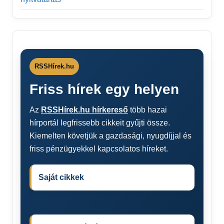
RSSHírek.hu
Friss hírek egy helyen
Az
RSSHírek.hu hírkereső
több hazai
hírportál legfrissebb cikkeit gyűjti össze.
Kiemelten követjük a gazdasági, nyugdíjjal és
friss pénzügyekkel kapcsolatos híreket.
Saját cikkek