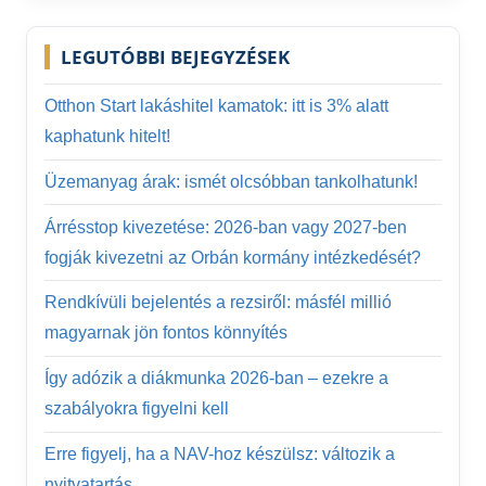
LEGUTÓBBI BEJEGYZÉSEK
Otthon Start lakáshitel kamatok: itt is 3% alatt
kaphatunk hitelt!
Üzemanyag árak: ismét olcsóbban tankolhatunk!
Árrésstop kivezetése: 2026-ban vagy 2027-ben
fogják kivezetni az Orbán kormány intézkedését?
Rendkívüli bejelentés a rezsiről: másfél millió
magyarnak jön fontos könnyítés
Így adózik a diákmunka 2026-ban – ezekre a
szabályokra figyelni kell
Erre figyelj, ha a NAV-hoz készülsz: változik a
nyitvatartás