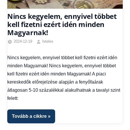
Nincs kegyelem, ennyivel többet
kell fizetni ezért idén minden
Magyarnak!
2024-12-19
hiteles
Friss
hírek
,
Nincs kegyelem, ennyivel többet kell fizetni ezért idén
Hírek
,
minden Magyarnak! Nincs kegyelem, ennyivel többet
Hírek
1
kell fizetni ezért idén minden Magyarnak! A piaci
kézből
kereskedők előrejelzése alapján a fenyőfaárak
átlagosan 5-10 százalékkal alakulhatnak a tavalyi szint
felett:
Tovább a cikkre