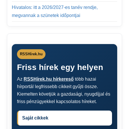
Hivatalos: itt a 2026/2027-es tanév rendje,
megvannak a szünetek időpontjai
RSSHírek.hu
Friss hírek egy helyen
Az
RSSHírek.hu hírkereső
több hazai
hírportál legfrissebb cikkeit gyűjti össze.
Kiemelten követjük a gazdasági, nyugdíjjal és
friss pénzügyekkel kapcsolatos híreket.
Saját cikkek