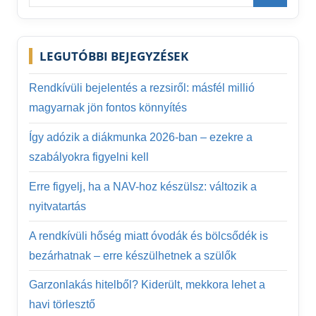
for:
Search
LEGUTÓBBI BEJEGYZÉSEK
Rendkívüli bejelentés a rezsiről: másfél millió
magyarnak jön fontos könnyítés
Így adózik a diákmunka 2026-ban – ezekre a
szabályokra figyelni kell
Erre figyelj, ha a NAV-hoz készülsz: változik a
nyitvatartás
A rendkívüli hőség miatt óvodák és bölcsődék is
bezárhatnak – erre készülhetnek a szülők
Garzonlakás hitelből? Kiderült, mekkora lehet a
havi törlesztő