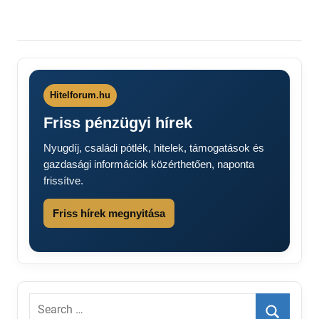
Hitelforum.hu
Friss pénzügyi hírek
Nyugdíj, családi pótlék, hitelek, támogatások és
gazdasági információk közérthetően, naponta
frissítve.
Friss hírek megnyitása
Search