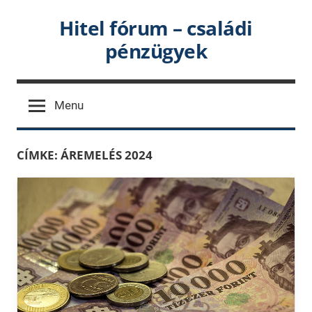
Skip
Hitel fórum – családi
to
pénzügyek
content
Menu
CÍMKE:
ÁREMELÉS 2024