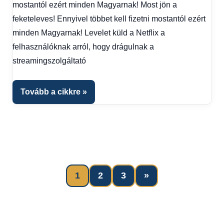
mostantól ezért minden Magyarnak! Most jön a
Hírek
1
feketeleves! Ennyivel többet kell fizetni mostantól ezért
kézből
minden Magyarnak! Levelet küld a Netflix a
felhasználóknak arról, hogy drágulnak a
streamingszolgáltató
Tovább a cikkre
Next
1
2
3
»
Bejegyzések
Posts
lapozása