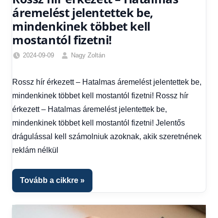
áremelést jelentettek be,
mindenkinek többet kell
mostantól fizetni!
2024-09-09
Nagy Zoltán
Friss
hírek
,
Rossz hír érkezett – Hatalmas áremelést jelentettek be,
Gazdaság
,
mindenkinek többet kell mostantól fizetni! Rossz hír
Hírek
,
Hírek
érkezett – Hatalmas áremelést jelentettek be,
1
mindenkinek többet kell mostantól fizetni! Jelentős
kézből
drágulással kell számolniuk azoknak, akik szeretnének
reklám nélkül
Tovább a cikkre