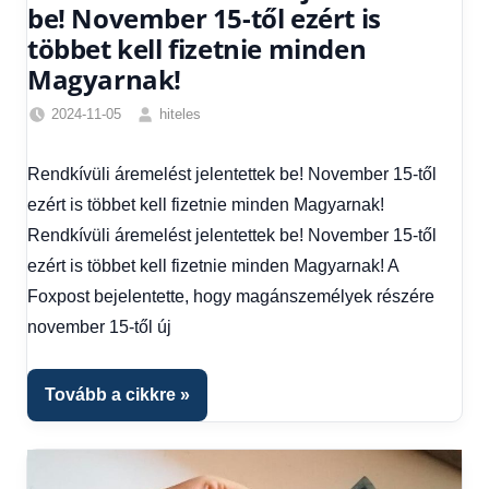
be! November 15-től ezért is
többet kell fizetnie minden
Magyarnak!
2024-11-05
hiteles
Friss
hírek
,
Rendkívüli áremelést jelentettek be! November 15-től
Hírek
,
ezért is többet kell fizetnie minden Magyarnak!
Hírek
1
Rendkívüli áremelést jelentettek be! November 15-től
kézből
ezért is többet kell fizetnie minden Magyarnak! A
Foxpost bejelentette, hogy magánszemélyek részére
november 15-től új
Tovább a cikkre