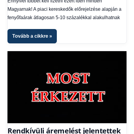
1
Ennyivel többet kell fizetni ezért idén minden
kézből
Magyarnak! A piaci kereskedők előrejelzése alapján a
fenyőfaárak átlagosan 5-10 százalékkal alakulhatnak
Tovább a cikkre
Rendkívüli áremelést jelentettek