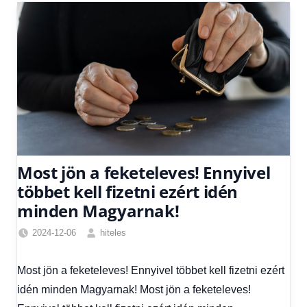
Most jön a feketeleves! Ennyivel
többet kell fizetni ezért idén
minden Magyarnak!
2024-12-06
hiteles
Friss
hírek
,
Most jön a feketeleves! Ennyivel többet kell fizetni ezért
Hírek
,
idén minden Magyarnak! Most jön a feketeleves!
Hírek