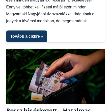
ezért minden Magyarnak! Most jön a feketeleves!
Hírek
,
Hírek
Ennyivel többet kell fizetni mától ezért minden
1
Magyarnak! Nagyjából tíz százalékkal drágulnak a
kézből
jegyek a fővárosi mozikban, de megmaradnak
Tovább a cikkre
Rossz hír érkezett – Hatalmas