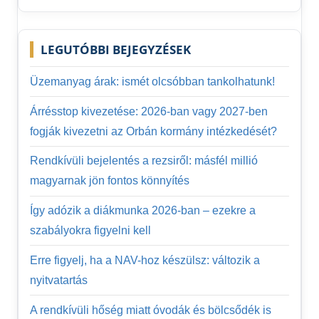
Search
LEGUTÓBBI BEJEGYZÉSEK
Üzemanyag árak: ismét olcsóbban tankolhatunk!
Árrésstop kivezetése: 2026-ban vagy 2027-ben
fogják kivezetni az Orbán kormány intézkedését?
Rendkívüli bejelentés a rezsiről: másfél millió
magyarnak jön fontos könnyítés
Így adózik a diákmunka 2026-ban – ezekre a
szabályokra figyelni kell
Erre figyelj, ha a NAV-hoz készülsz: változik a
nyitvatartás
A rendkívüli hőség miatt óvodák és bölcsődék is