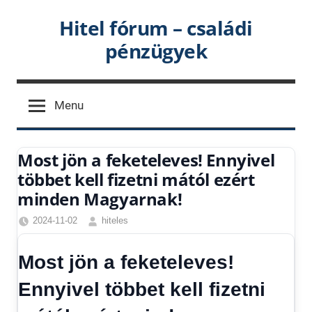
Skip
Hitel fórum – családi
to
pénzügyek
content
Menu
Most jön a feketeleves! Ennyivel
többet kell fizetni mától ezért
minden Magyarnak!
2024-11-02
hiteles
Friss
hírek
,
Most jön a feketeleves!
Gazdaság
,
Hírek
,
Ennyivel többet kell fizetni
Hírek