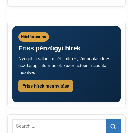
Áremelés
2024
Most jön a
feketeleves a
Hitelforum.hu
Magyaroknak
Friss pénzügyi hírek
Nyugdíj, családi pótlék, hitelek, támogatások és
gazdasági információk közérthetően, naponta
frissítve.
Friss hírek megnyitása
Search
for: