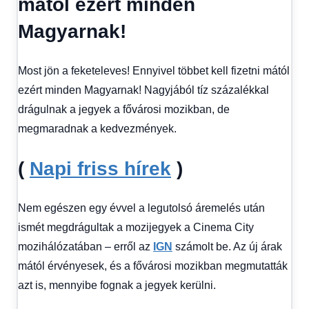
mától ezért minden
1
kézből
Magyarnak!
Most jön a feketeleves! Ennyivel többet kell fizetni mától
ezért minden Magyarnak! Nagyjából tíz százalékkal
drágulnak a jegyek a fővárosi mozikban, de
megmaradnak a kedvezmények.
(
Napi friss hírek
)
Nem egészen egy évvel a legutolsó áremelés után
ismét megdrágultak a mozijegyek a Cinema City
mozihálózatában – erről az
IGN
számolt be. Az új árak
mától érvényesek, és a fővárosi mozikban megmutatták
azt is, mennyibe fognak a jegyek kerülni.