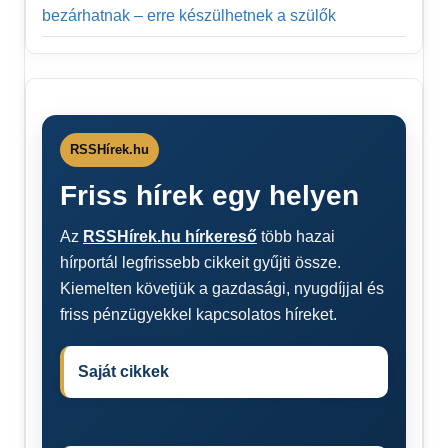
bezárhatnak – erre készülhetnek a szülők
RSSHírek.hu
Friss hírek egy helyen
Az
RSSHírek.hu hírkereső
több hazai
hírportál legfrissebb cikkeit gyűjti össze.
Kiemelten követjük a gazdasági, nyugdíjjal és
friss pénzügyekkel kapcsolatos híreket.
Saját cikkek