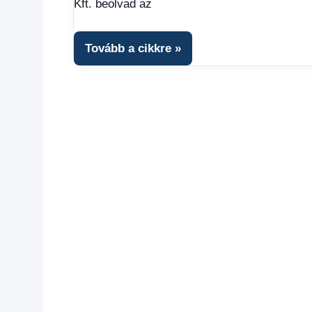
Kft. beolvad az
fórum
Tovább a cikkre