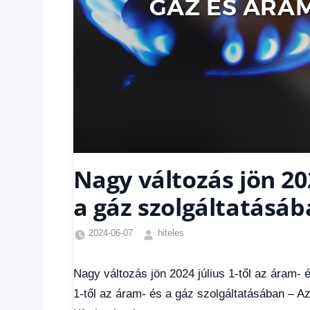
Nagy változás jön 202
a gáz szolgáltatásá
2024-06-07
hiteles
Friss
hírek
,
Nagy változás jön 2024 július 1-től az áram- 
Gazdaság
,
1-től az áram- és a gáz szolgáltatásában – 
Hírek
,
Hitel