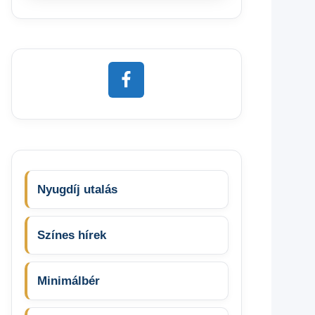
Nyugdíj utalás
Színes hírek
Minimálbér