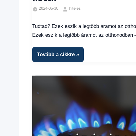
2024-06-30
hiteles
Egyéb
,
Friss
Tudtad? Ezek eszik a legtöbb áramot az otthon
hírek
,
Ezek eszik a legtöbb áramot az otthonodban – 
Gazdaság
,
Hírek
,
Hírek
Tovább a cikkre
1
kézből
,
Hitel
fórum