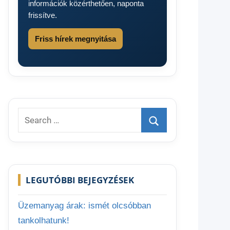
információk közérthetően, naponta
frissítve.
Friss hírek megnyitása
Search
for:
Search
LEGUTÓBBI BEJEGYZÉSEK
Üzemanyag árak: ismét olcsóbban
tankolhatunk!