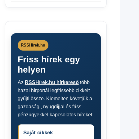
RSSHírek.hu
Friss hírek egy
helyen
Az
RSSHírek.hu hírkereső
több
hazai hírportál legfrissebb cikkeit
gyűjti össze. Kiemelten követjük a
gazdasági, nyugdíjjal és friss
pénzügyekkel kapcsolatos híreket.
Saját cikkek