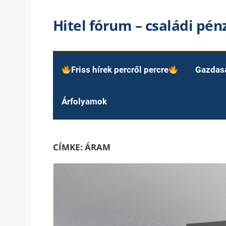
Skip
Hitel fórum – családi pé
to
content
Friss hírek percről percre
Gazdas
Árfolyamok
CÍMKE:
ÁRAM