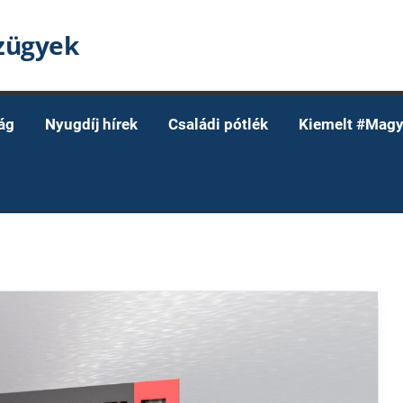
nzügyek
ág
Nyugdíj hírek
Családi pótlék
Kiemelt #Magy