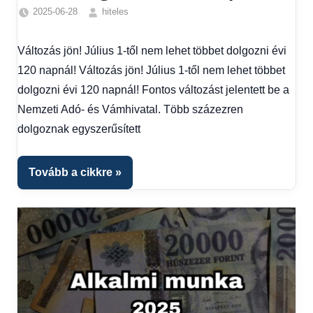
2025-06-28
hiteles
Egyéb
,
Friss
Változás jön! Július 1-től nem lehet többet dolgozni évi
hírek
,
120 napnál! Változás jön! Július 1-től nem lehet többet
Hírek
,
Hírek
dolgozni évi 120 napnál! Fontos változást jelentett be a
1
Nemzeti Adó- és Vámhivatal. Több százezren
kézből
,
dolgoznak egyszerűsített
Hitel
fórum
Tovább a cikkre