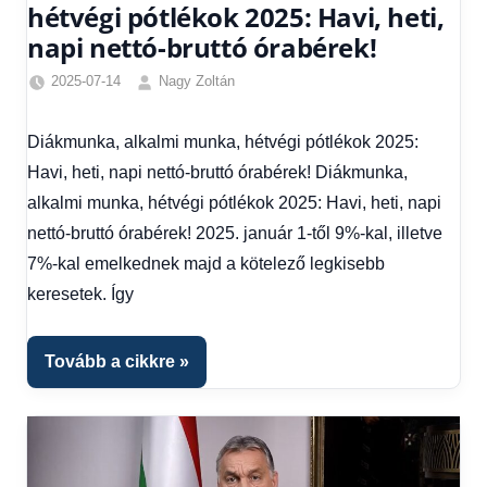
hétvégi pótlékok 2025: Havi, heti,
napi nettó-bruttó órabérek!
2025-07-14
Nagy Zoltán
Egyéb
,
Friss
Diákmunka, alkalmi munka, hétvégi pótlékok 2025:
hírek
,
Havi, heti, napi nettó-bruttó órabérek! Diákmunka,
Gazdaság
,
Hírek
,
alkalmi munka, hétvégi pótlékok 2025: Havi, heti, napi
Hírek
nettó-bruttó órabérek! 2025. január 1-től 9%-kal, illetve
1
7%-kal emelkednek majd a kötelező legkisebb
kézből
,
keresetek. Így
Hitel
fórum
Tovább a cikkre