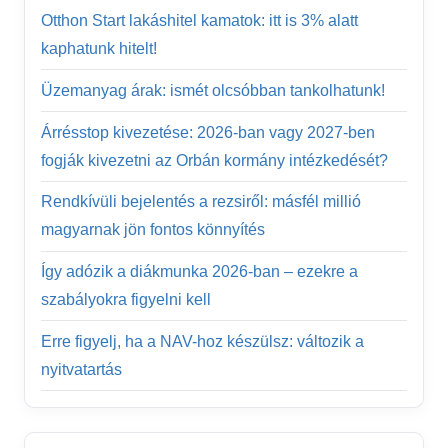
Otthon Start lakáshitel kamatok: itt is 3% alatt
kaphatunk hitelt!
Üzemanyag árak: ismét olcsóbban tankolhatunk!
Árrésstop kivezetése: 2026-ban vagy 2027-ben
fogják kivezetni az Orbán kormány intézkedését?
Rendkívüli bejelentés a rezsiről: másfél millió
magyarnak jön fontos könnyítés
Így adózik a diákmunka 2026-ban – ezekre a
szabályokra figyelni kell
Erre figyelj, ha a NAV-hoz készülsz: változik a
nyitvatartás