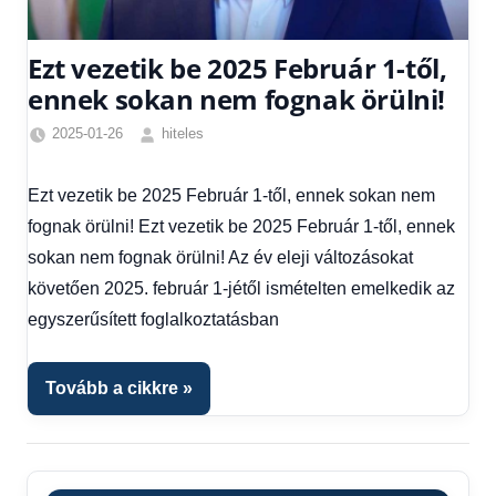
Ezt vezetik be 2025 Február 1-től,
ennek sokan nem fognak örülni!
2025-01-26
hiteles
Friss
hírek
,
Ezt vezetik be 2025 Február 1-től, ennek sokan nem
Hírek
,
fognak örülni! Ezt vezetik be 2025 Február 1-től, ennek
Hírek
1
sokan nem fognak örülni! Az év eleji változásokat
kézből
követően 2025. február 1-jétől ismételten emelkedik az
egyszerűsített foglalkoztatásban
Tovább a cikkre