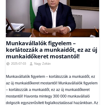
Munkavállalók figyelem –
korlátozzák a munkaidőt, ez az új
munkaidőkeret mostantól!
2025-07-03
Nagy Zoltán
Egyéb
,
Friss
Munkavállalók figyelem – korlátozzák a munkaidőt, ez
hírek
,
az új munkaidőkeret mostantól! Munkavállalók figyelem
Gazdaság
,
Hírek
,
– korlátozzák a munkaidőt, ez az új munkaidőkeret
Hírek
mostantól! Havonta mintegy 300 000 munkavállaló
1
dolgozik egyszerűsített foglalkoztatással hazánkban. Az
kézből
,