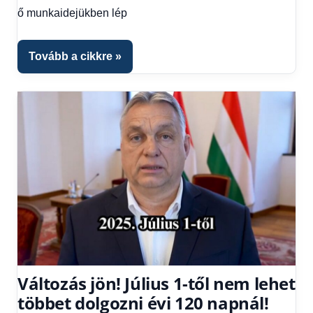
ő munkaidejükben lép
Hitel
fórum
Tovább a cikkre
Változás jön! Július 1-től nem lehet
többet dolgozni évi 120 napnál!