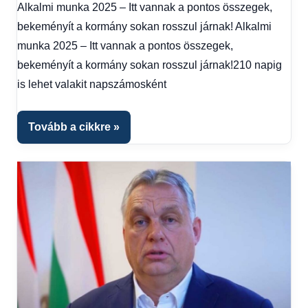
Alkalmi munka 2025 – Itt vannak a pontos összegek,
Gazdaság
,
bekeményít a kormány sokan rosszul járnak! Alkalmi
Hírek
,
Hírek
munka 2025 – Itt vannak a pontos összegek,
1
bekeményít a kormány sokan rosszul járnak!210 napig
kézből
,
is lehet valakit napszámosként
Hitel
fórum
Tovább a cikkre