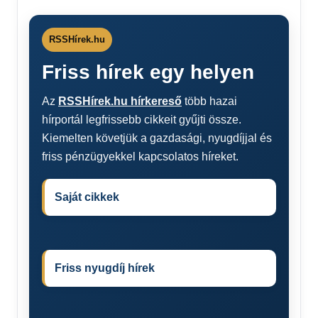
RSSHírek.hu
Friss hírek egy helyen
Az
RSSHírek.hu hírkereső
több hazai
hírportál legfrissebb cikkeit gyűjti össze.
Kiemelten követjük a gazdasági, nyugdíjjal és
friss pénzügyekkel kapcsolatos híreket.
Saját cikkek
Friss nyugdíj hírek