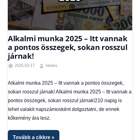
Alkalmi munka 2025 – Itt vannak
a pontos összegek, sokan rosszul
járnak!
2025-03-17
hiteles
Friss
hírek
,
Alkalmi munka 2025 – Itt vannak a pontos összegek,
Hírek
,
sokan rosszul járnak! Alkalmi munka 2025 – Itt vannak a
Hírek
1
pontos összegek, sokan rosszul járnak!210 napig is
kézből
lehet valakit napszámosként dolgoztatni, de ennek
kőkemény ára lesz.
Tovább a cikkre