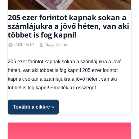
205 ezer forintot kapnak sokan a
számlájukra a jövő héten, van aki
többet is fog kapni!
2025-05-04
Nagy Zoltán
Egyéb
,
Friss
205 ezer forintot kapnak sokan a számlájukra a jövő
hírek
,
héten, van aki többet is fog kapni! 205 ezer forintot
Gazdaság
,
Hírek
,
kapnak sokan a számlájukra a jövő héten, van aki
Hírek
többet is fog kapni! Emelték az összeget
1
kézből
,
Hitel
Tovább a cikkre
fórum