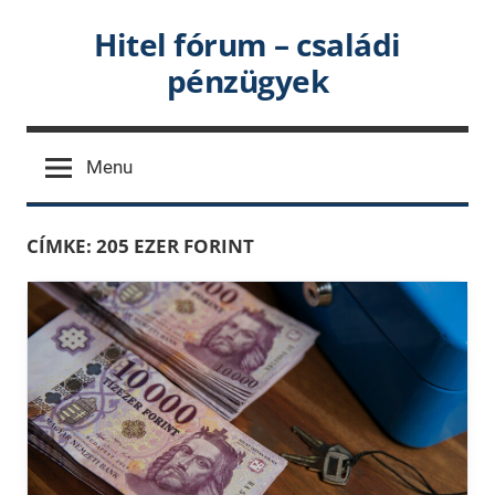
Skip
Hitel fórum – családi
to
pénzügyek
content
Menu
CÍMKE:
205 EZER FORINT