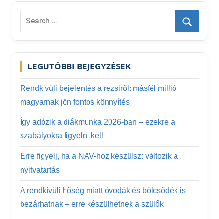
Search
for:
Search
LEGUTÓBBI BEJEGYZÉSEK
Rendkívüli bejelentés a rezsiről: másfél millió
magyarnak jön fontos könnyítés
Így adózik a diákmunka 2026-ban – ezekre a
szabályokra figyelni kell
Erre figyelj, ha a NAV-hoz készülsz: változik a
nyitvatartás
A rendkívüli hőség miatt óvodák és bölcsődék is
bezárhatnak – erre készülhetnek a szülők