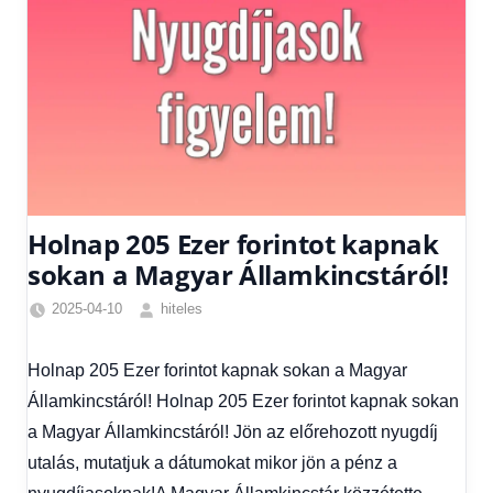
Holnap 205 Ezer forintot kapnak
sokan a Magyar Államkincstáról!
2025-04-10
hiteles
Friss
hírek
,
Holnap 205 Ezer forintot kapnak sokan a Magyar
Hírek
,
Államkincstáról! Holnap 205 Ezer forintot kapnak sokan
Hírek
1
a Magyar Államkincstáról! Jön az előrehozott nyugdíj
kézből
utalás, mutatjuk a dátumokat mikor jön a pénz a