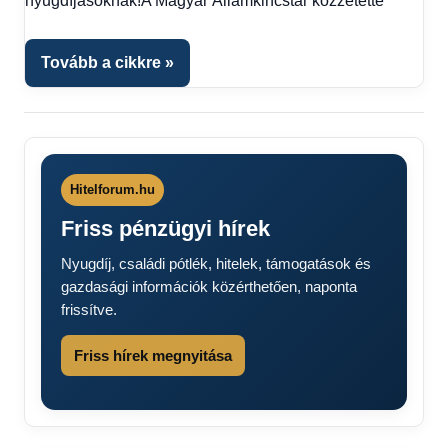
nyugdíjasoknak!A Magyar Államkincstár közzétette
Tovább a cikkre
Hitelforum.hu
Friss pénzügyi hírek
Nyugdíj, családi pótlék, hitelek, támogatások és
gazdasági információk közérthetően, naponta
frissítve.
Friss hírek megnyitása