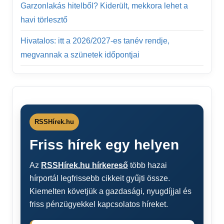
Garzonlakás hitelből? Kiderült, mekkora lehet a
havi törlesztő
Hivatalos: itt a 2026/2027-es tanév rendje,
megvannak a szünetek időpontjai
RSSHírek.hu
Friss hírek egy helyen
Az
RSSHírek.hu hírkereső
több hazai
hírportál legfrissebb cikkeit gyűjti össze.
Kiemelten követjük a gazdasági, nyugdíjjal és
friss pénzügyekkel kapcsolatos híreket.