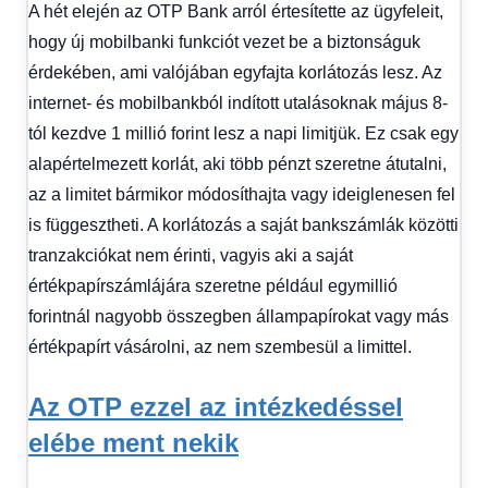
A hét elején az OTP Bank arról értesítette az ügyfeleit,
hogy új mobilbanki funkciót vezet be a biztonságuk
érdekében, ami valójában egyfajta korlátozás lesz. Az
internet- és mobilbankból indított utalásoknak május 8-
tól kezdve 1 millió forint lesz a napi limitjük. Ez csak egy
alapértelmezett korlát, aki több pénzt szeretne átutalni,
az a limitet bármikor módosíthajta vagy ideiglenesen fel
is függesztheti. A korlátozás a saját bankszámlák közötti
tranzakciókat nem érinti, vagyis aki a saját
értékpapírszámlájára szeretne például egymillió
forintnál nagyobb összegben állampapírokat vagy más
értékpapírt vásárolni, az nem szembesül a limittel.
Az OTP ezzel az intézkedéssel
elébe ment nekik