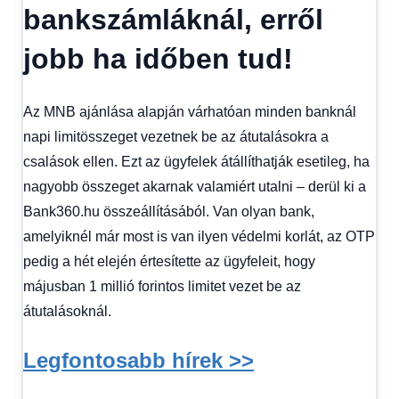
Hírek
bankszámláknál, erről
1
kézből
,
jobb ha időben tud!
Hitel
fórum
Az MNB ajánlása alapján várhatóan minden banknál
napi limitösszeget vezetnek be az átutalásokra a
csalások ellen. Ezt az ügyfelek átállíthatják esetileg, ha
nagyobb összeget akarnak valamiért utalni – derül ki a
Bank360.hu összeállításából. Van olyan bank,
amelyiknél már most is van ilyen védelmi korlát, az OTP
pedig a hét elején értesítette az ügyfeleit, hogy
májusban 1 millió forintos limitet vezet be az
átutalásoknál.
Legfontosabb hírek >>