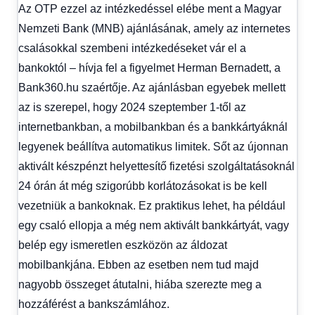
Az OTP ezzel az intézkedéssel elébe ment a Magyar
Nemzeti Bank (MNB) ajánlásának, amely az internetes
csalásokkal szembeni intézkedéseket vár el a
bankoktól – hívja fel a figyelmet Herman Bernadett, a
Bank360.hu szaértője. Az ajánlásban egyebek mellett
az is szerepel, hogy 2024 szeptember 1-től az
internetbankban, a mobilbankban és a bankkártyáknál
legyenek beállítva automatikus limitek. Sőt az újonnan
aktivált készpénzt helyettesítő fizetési szolgáltatásoknál
24 órán át még szigorúbb korlátozásokat is be kell
vezetniük a bankoknak. Ez praktikus lehet, ha például
egy csaló ellopja a még nem aktivált bankkártyát, vagy
belép egy ismeretlen eszközön az áldozat
mobilbankjána. Ebben az esetben nem tud majd
nagyobb összeget átutalni, hiába szerezte meg a
hozzáférést a bankszámlához.