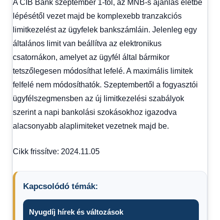
A CIB Bank szeptember 1-től, az MNB-s ajánlás életbe
lépésétől vezet majd be komplexebb tranzakciós
limitkezelést az ügyfelek bankszámláin. Jelenleg egy
általános limit van beállítva az elektronikus
csatornákon, amelyet az ügyfél által bármikor
tetszőlegesen módosíthat lefelé. A maximális limitek
felfelé nem módosíthatók. Szeptembertől a fogyasztói
ügyfélszegmensben az új limitkezelési szabályok
szerint a napi bankolási szokásokhoz igazodva
alacsonyabb alaplimiteket vezetnek majd be.
Cikk frissítve: 2024.11.05
Kapcsolódó témák:
Nyugdíj hírek és változások