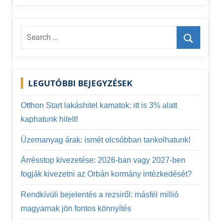
Search
for:
Search
LEGUTÓBBI BEJEGYZÉSEK
Otthon Start lakáshitel kamatok: itt is 3% alatt
kaphatunk hitelt!
Üzemanyag árak: ismét olcsóbban tankolhatunk!
Árrésstop kivezetése: 2026-ban vagy 2027-ben
fogják kivezetni az Orbán kormány intézkedését?
Rendkívüli bejelentés a rezsiről: másfél millió
magyarnak jön fontos könnyítés