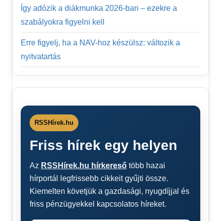
Így adózik a diákmunka 2026-ban – ezekre a
szabályokra figyelni kell
Erre figyelj, ha a NAV-hoz készülsz: változik a
nyitvatartás
RSSHírek.hu
Friss hírek egy helyen
Az
RSSHírek.hu hírkereső
több hazai
hírportál legfrissebb cikkeit gyűjti össze.
Kiemelten követjük a gazdasági, nyugdíjjal és
friss pénzügyekkel kapcsolatos híreket.