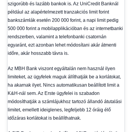
szigorúbb és lazább bankok is. Az UniCredit Banknál
például az alapértelmezett tranzakciós limit forint
bankszámlák esetén 200 000 forint, a napi limit pedig
500 000 forint a mobilapplikációban és az internetbanki
rendszerben, valamint a telefonbanki csatornán
egyaránt, ezt azonban lehet módosítani akár átmenti
időre, akár hosszabb távra is.
Az MBH Bank viszont egyáltalán nem használ ilyen
limiteket, az ügyfelek maguk állíthatják be a korlátokat,
ha akarnak ilyet. Nincs automatikusan beállított limit a
K&H-nál sem. Az Erste ügyfelei is szabadon
módosíthatják a számlájukhoz tartozó állandó átutalási
limitet, emellett ideiglenes, legfeljebb 12 óráig élő
időzáras korlátokat is beállíthatnak.