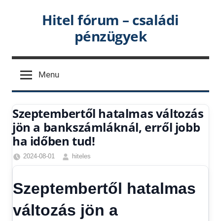
Skip
Hitel fórum – családi
to
pénzügyek
content
Menu
Szeptembertől hatalmas változás
jön a bankszámláknál, erről jobb
ha időben tud!
2024-08-01
hiteles
Egyéb
,
Friss
Szeptembertől hatalmas
hírek
,
Gazdaság
,
változás jön a
Hírek
,