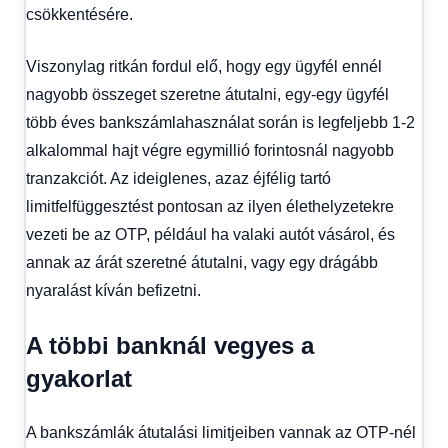
csökkentésére.
Viszonylag ritkán fordul elő, hogy egy ügyfél ennél
nagyobb összeget szeretne átutalni, egy-egy ügyfél
több éves bankszámlahasználat során is legfeljebb 1-2
alkalommal hajt végre egymillió forintosnál nagyobb
tranzakciót. Az ideiglenes, azaz éjfélig tartó
limitfelfüggesztést pontosan az ilyen élethelyzetekre
vezeti be az OTP, például ha valaki autót vásárol, és
annak az árát szeretné átutalni, vagy egy drágább
nyaralást kíván befizetni.
A többi banknál vegyes a
gyakorlat
A bankszámlák átutalási limitjeiben vannak az OTP-nél