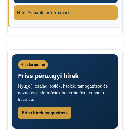
Hitel és banki információk
Fontos
hír
Szeptember
1-től
Hitelforum.hu
bevezetik
Friss pénzügyi hírek
Nyugdíj, családi pótlék, hitelek, támogatások és
gazdasági információk közérthetően, naponta
frissítve.
Friss hírek megnyitása