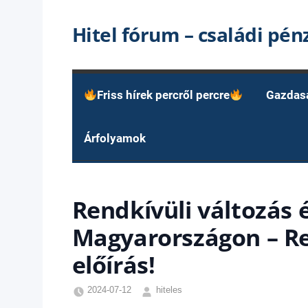
Skip
Hitel fórum – családi pé
to
content
Friss hírek percről percre
Gazdas
Árfolyamok
Rendkívüli változás 
Magyarországon – Re
előírás!
2024-07-12
hiteles
Friss