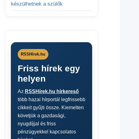
készülhetnek a szülők
RSSHírek.hu
Friss hírek egy
helyen
Az
RSSHírek.hu hírkereső
több hazai hírportál legfrissebb
cikkeit gyűjti össze. Kiemelten
követjük a gazdasági,
nyugdíjjal és friss
pénzügyekkel kapcsolatos