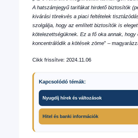
A hatszámjegyű tarifákat hirdető biztosítók (p
kivárási törekvés a piaci feltételek tisztázódá
szolgálja, hogy az említett biztosítók is eleg
kötelezettségüknek. Ez a fő oka annak, hogy
koncentrálódik a kötések zöme
”
– magyarázza 
Cikk frissítve: 2024.11.06
Kapcsolódó témák:
Nyugdíj hírek és változások
Hitel és banki információk