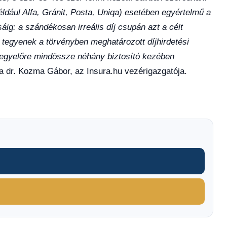
éldául Alfa, Gránit, Posta, Uniqa) esetében egyértelmű a
sáig: a szándékosan irreális díj csupán azt a célt
et tegyenek a törvényben meghatározott díjhirdetési
 egyelőre mindössze néhány biztosító kezében
dr. Kozma Gábor, az Insura.hu vezérigazgatója.