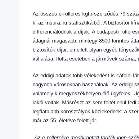
Az összes e-rolleres kgfb-szerződés 79 százal
ki az Insura.hu statisztikáiból. A biztosítói k
differenciálódnak a díjak. A budapesti rollere
átlagnál magasabb, mintegy 8500 forintos átla
biztosítók díjait emellett olyan egyéb tényez
vállalása, flotta esetében a járművek száma, 
Az eddigi adatok több vélekedést is cáfolni lá
nagyobb városokban használnak. Az eddigi sze
valamelyik megyeszékhelyen élő ügyfelek. Ug
lakói voltak. Másrészt az sem feltétlenül fed
legfiatalabb korosztályok közlekednek: a szer
már az 55. életéve felett jár.
„
Az e-rollerekre meghirdetett tarifák igen szé