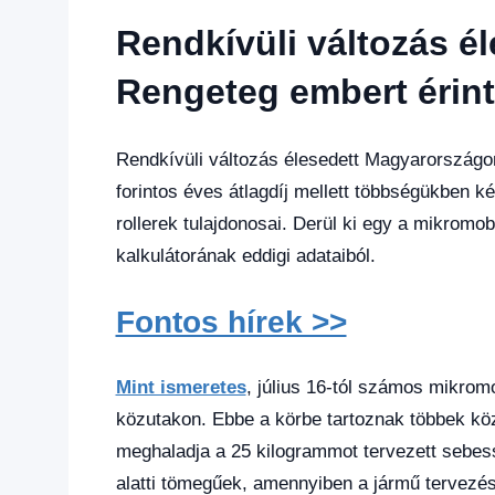
hírek
,
Rendkívüli változás é
Hírek
,
Hírek
Rengeteg embert érint 
1
kézből
,
Hitel
Rendkívüli változás élesedett Magyarországon
fórum
forintos éves átlagdíj mellett többségükben k
rollerek tulajdonosai. Derül ki egy a mikromob
kalkulátorának eddigi adataiból.
Fontos hírek >>
Mint ismeretes
, július 16-tól számos mikrom
közutakon. Ebbe a körbe tartoznak többek kö
meghaladja a 25 kilogrammot tervezett sebess
alatti tömegűek, amennyiben a jármű tervezés