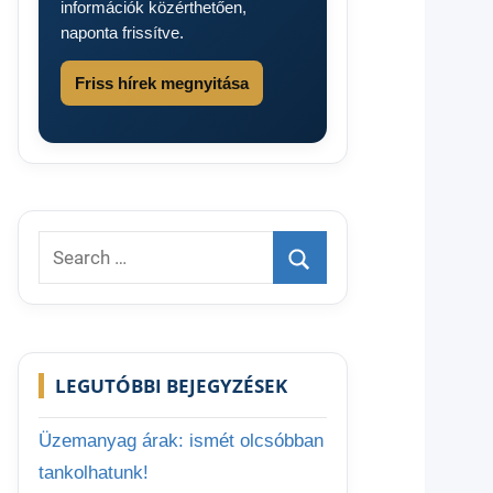
információk közérthetően,
naponta frissítve.
Friss hírek megnyitása
Search
for:
Search
LEGUTÓBBI BEJEGYZÉSEK
Üzemanyag árak: ismét olcsóbban
tankolhatunk!