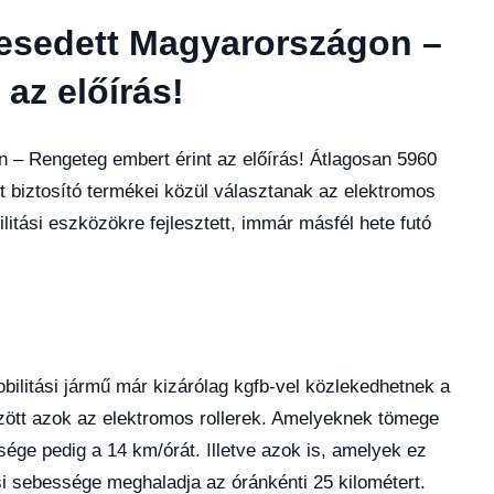
lesedett Magyarországon –
az előírás!
 – Rengeteg embert érint az előírás! Átlagosan 5960
ét biztosító termékei közül választanak az elektromos
ilitási eszközökre fejlesztett, immár másfél hete futó
obilitási jármű már kizárólag kgfb-vel közlekedhetnek a
zött azok az elektromos rollerek. Amelyeknek tömege
ége pedig a 14 km/órát. Illetve azok is, amelyek ez
i sebessége meghaladja az óránkénti 25 kilométert.