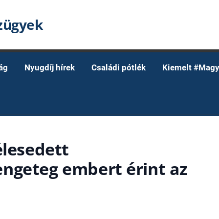
nzügyek
ág
Nyugdíj hírek
Családi pótlék
Kiemelt #Magy
élesedett
ngeteg embert érint az