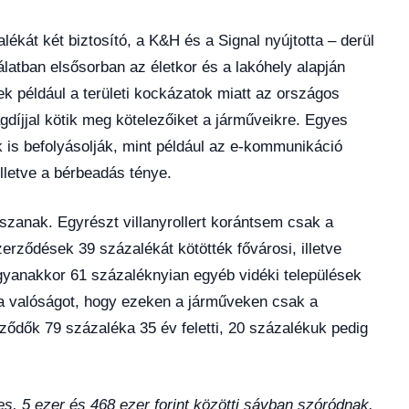
ékát két biztosító, a K&H és a Signal nyújtotta – derül
ínálatban elsősorban az életkor és a lakóhely alapján
sek például a területi kockázatok miatt az országos
gdíjjal kötik meg kötelezőiket a járműveikre. Egyes
ők is befolyásolják, mint például az e-kommunikáció
illetve a bérbeadás ténye.
tszanak. Egyrészt villanyrollert korántsem csak a
rződések 39 százalékát kötötték fővárosi, illetve
yanakkor 61 százaléknyian egyéb vidéki települések
i a valóságot, hogy ezeken a járműveken csak a
ződők 79 százaléka 35 év feletti, 20 százalékuk pedig
les, 5 ezer és 468 ezer forint közötti sávban szóródnak.