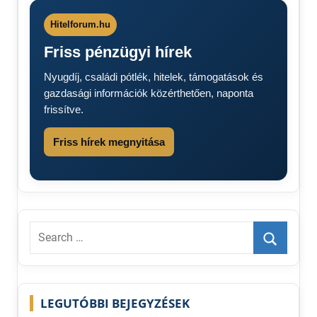
percről
percre
Hitelforum.hu
Orbán
Friss pénzügyi hírek
Viktor
Orbán
Nyugdíj, családi pótlék, hitelek, támogatások és
Viktor
gazdasági információk közérthetően, naponta
bejelentése
frissítve.
Otthon
Start
Friss hírek megnyitása
program
2025
Otthon
Start
Program
2025 +
Search
CSOK
for:
Otthon
Search
Start
program
LEGUTÓBBI BEJEGYZÉSEK
feltételei