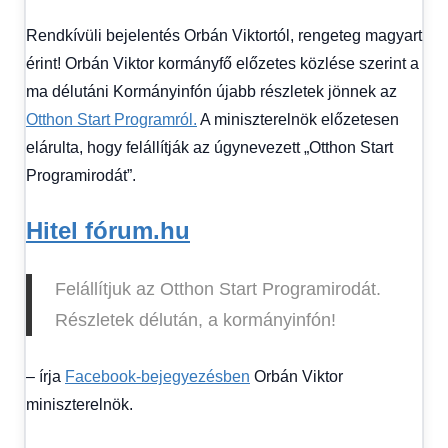
1
Rendkívüli bejelentés Orbán Viktortól, rengeteg magyart
kézből
,
Hitel
érint! Orbán Viktor kormányfő előzetes közlése szerint a
fórum
ma délutáni Kormányinfón újabb részletek jönnek az
Otthon Start Programról.
A miniszterelnök előzetesen
elárulta, hogy felállítják az úgynevezett „Otthon Start
Programirodát”.
Hitel fórum.hu
Felállítjuk az Otthon Start Programirodát.
Részletek délután, a kormányinfón!
– írja
Facebook-bejegyezésben
Orbán Viktor
miniszterelnök.