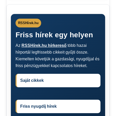
RSSHírek.hu
Friss hírek egy helyen
Az
RSSHírek.hu hírkereső
több hazai
hírportál legfrissebb cikkeit gyűjti össze.
Kiemelten követjük a gazdasági, nyugdíjjal és
friss pénzügyekkel kapcsolatos híreket.
Saját cikkek
Friss nyugdíj hírek