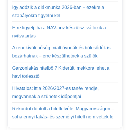
részletei
Így adózik a diákmunka 2026-ban – ezekre a
2025
szabályokra figyelni kell
Erre figyelj, ha a NAV-hoz készülsz: változik a
nyitvatartás
A rendkívüli hőség miatt óvodák és bölcsődék is
bezárhatnak – erre készülhetnek a szülők
Garzonlakás hitelből? Kiderült, mekkora lehet a
havi törlesztő
Hivatalos: itt a 2026/2027-es tanév rendje,
megvannak a szünetek időpontjai
Rekordot döntött a hitelfelvétel Magyarországon –
soha ennyi lakás- és személyi hitelt nem vettek fel