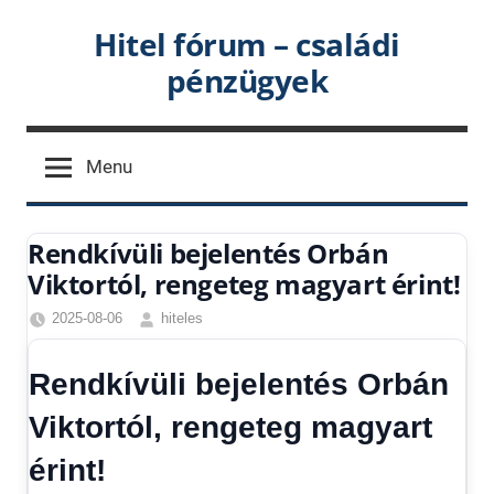
Skip
Hitel fórum – családi
to
pénzügyek
content
Menu
Rendkívüli bejelentés Orbán
Viktortól, rengeteg magyart érint!
2025-08-06
hiteles
Friss
bejelentés
,
Rendkívüli bejelentés Orbán
Friss
hírek
,
Viktortól, rengeteg magyart
Gazdaság
,
érint!
Hírek
,
Hírek