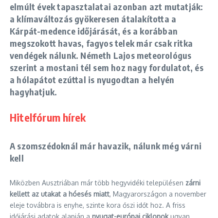
elmúlt évek tapasztalatai azonban azt mutatják:
a klímaváltozás gyökeresen átalakította a
Kárpát-medence időjárását, és a korábban
megszokott havas, fagyos telek már csak ritka
vendégek nálunk. Németh Lajos meteorológus
szerint a mostani tél sem hoz nagy fordulatot, és
a hólapátot ezúttal is nyugodtan a helyén
hagyhatjuk.
Hitelfórum hírek
A szomszédoknál már havazik, nálunk még várni
kell
Miközben Ausztriában már több hegyvidéki településen
zárni
kellett az utakat a hóesés miatt
, Magyarországon a november
eleje továbbra is enyhe, szinte kora őszi időt hoz. A friss
időjárási adatok alapján a
nyugat-európai ciklonok
ugyan