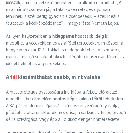
időszak
, ami a következő hetekben is uralkodó maradhat. „A
nap már alacsonyan jár, a talaj közeli rétegek gyorsan
lehűlnek, a szél pedig gyakran elcsendesedik – ezek ideális
feltételek a ködképződéshez” – magyarázta Németh Lajos.
Az ilyen helyzetekben a
hidegpárna
hosszabb ideig is
megülhet a völgyekben és az alföldi területeken, miközben a
hegyekben akár 10-12 fokkal is melegebb lehet. A szmogos,
nyirkos levegő sokaknál okozhat légúti panaszokat, főként az
idősebbeknél és a gyerekeknél.
A
tél
kiszámíthatatlanabb, mint valaha
A meteorológus óvatosságra int: hiába a fejlett előrejelző
modellek,
hetekre előre pontos képet adni a télről lehetetlen
.
A Kárpát-medence időjárását számos tényező befolyásolja,
például az atlanti ciklonok mozgása, a sarkvidéki hideg levegő
délre szivárgása, vagy épp a Földközi-tenger hőmérséklete.
„A leghidegebb időszak valószínűleg január közepétől február