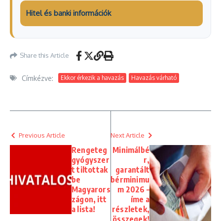
Hitel és banki információk
Share this Article
Címkézve:
Ekkor érkezik a havazás
Havazás várható
Previous Article
Next Article
Rengeteg
Minimálbé
gyógyszer
r,
t tiltottak
garantált
be
bérminimu
Magyarors
m 2026 –
zágon, itt
íme a
a lista!
részletek,
összegek!