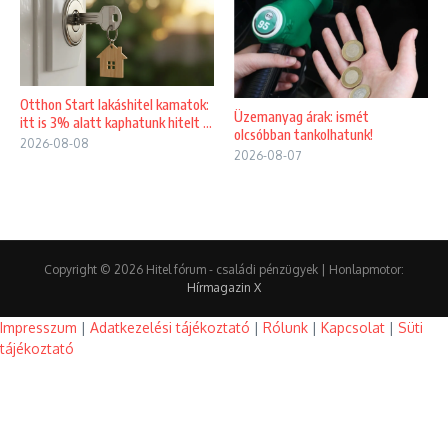
Otthon Start lakáshitel kamatok:
Üzemanyag árak: ismét
itt is 3% alatt kaphatunk hitelt ...
olcsóbban tankolhatunk!
2026-08-08
2026-08-07
Copyright © 2026 Hitel fórum - családi pénzügyek | Honlapmotor:
Hírmagazin X
Impresszum
|
Adatkezelési tájékoztató
|
Rólunk
|
Kapcsolat
|
Süti
tájékoztató