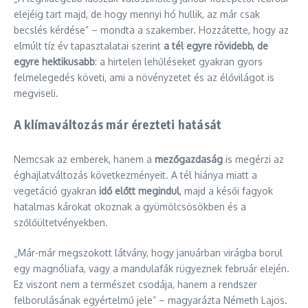
elejéig tart majd, de hogy mennyi hó hullik, az már csak
becslés kérdése” – mondta a szakember. Hozzátette, hogy az
elmúlt tíz év tapasztalatai szerint
a tél egyre rövidebb, de
egyre hektikusabb
: a hirtelen lehűléseket gyakran gyors
felmelegedés követi, ami a növényzetet és az élővilágot is
megviseli.
A klímaváltozás már érezteti hatását
Nemcsak az emberek, hanem a
mezőgazdaság
is megérzi az
éghajlatváltozás következményeit. A tél hiánya miatt a
vegetáció gyakran
idő előtt megindul
, majd a késői fagyok
hatalmas károkat okoznak a gyümölcsösökben és a
szőlőültetvényekben.
„Már-már megszokott látvány, hogy januárban virágba borul
egy magnóliafa, vagy a mandulafák rügyeznek február elején.
Ez viszont nem a természet csodája, hanem a rendszer
felborulásának egyértelmű jele” – magyarázta Németh Lajos.