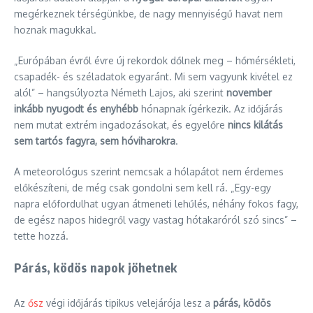
megérkeznek térségünkbe, de nagy mennyiségű havat nem
hoznak magukkal.
„Európában évről évre új rekordok dőlnek meg – hőmérsékleti,
csapadék- és széladatok egyaránt. Mi sem vagyunk kivétel ez
alól” – hangsúlyozta Németh Lajos, aki szerint
november
inkább nyugodt és enyhébb
hónapnak ígérkezik. Az időjárás
nem mutat extrém ingadozásokat, és egyelőre
nincs kilátás
sem tartós fagyra, sem hóviharokra
.
A meteorológus szerint nemcsak a hólapátot nem érdemes
előkészíteni, de még csak gondolni sem kell rá. „Egy-egy
napra előfordulhat ugyan átmeneti lehűlés, néhány fokos fagy,
de egész napos hidegről vagy vastag hótakaróról szó sincs” –
tette hozzá.
Párás, ködös napok jöhetnek
Az
ősz
végi időjárás tipikus velejárója lesz a
párás, ködös