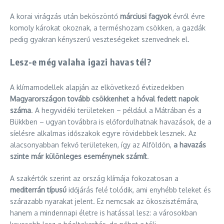
A korai virágzás után beköszöntő
márciusi fagyok
évről évre
komoly károkat okoznak, a terméshozam csökken, a gazdák
pedig gyakran kényszerű veszteségeket szenvednek el.
Lesz-e még valaha igazi havas tél?
A klímamodellek alapján az elkövetkező évtizedekben
Magyarországon tovább csökkenhet a hóval fedett napok
száma
. A hegyvidéki területeken – például a Mátrában és a
Bükkben – ugyan továbbra is előfordulhatnak havazások, de a
síelésre alkalmas időszakok egyre rövidebbek lesznek. Az
alacsonyabban fekvő területeken, így az Alföldön,
a havazás
szinte már különleges eseménynek számít
.
A szakértők szerint az ország klímája fokozatosan a
mediterrán típusú
időjárás felé tolódik, ami enyhébb teleket és
szárazabb nyarakat jelent. Ez nemcsak az ökoszisztémára,
hanem a mindennapi életre is hatással lesz: a városokban