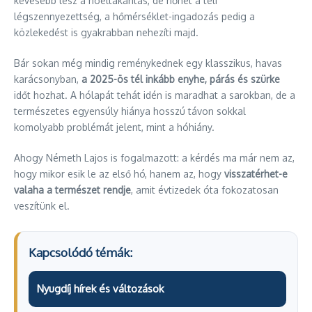
kevesebb lesz a hóeltakarítás, de nőhet a téli
légszennyezettség, a hőmérséklet-ingadozás pedig a
közlekedést is gyakrabban nehezíti majd.
Bár sokan még mindig reménykednek egy klasszikus, havas
karácsonyban,
a 2025-ös tél inkább enyhe, párás és szürke
időt hozhat. A hólapát tehát idén is maradhat a sarokban, de a
természetes egyensúly hiánya hosszú távon sokkal
komolyabb problémát jelent, mint a hóhiány.
Ahogy Németh Lajos is fogalmazott: a kérdés ma már nem az,
hogy mikor esik le az első hó, hanem az, hogy
visszatérhet-e
valaha a természet rendje
, amit évtizedek óta fokozatosan
veszítünk el.
Kapcsolódó témák:
Nyugdíj hírek és változások