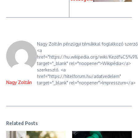
Nagy Zoltán pénzügyi témákkal foglalkozó szerző
<a
href="https://hu.wikipedia.org/wiki/Kezd%C5%91l
target="_blank" rel="noopener">Wikipédia</a>
szerkesztő. <a
href="https://hitelforum.hu/adatvedelem"
Nagy Zoltán
target="_blank" rel="noopener">Impresszum</a>
Related Posts