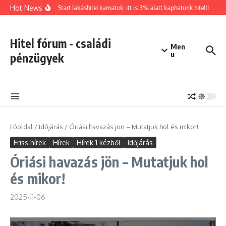
Ugrás a tartalomhoz
Hot News
Otthon Start lakáshitel kamatok: itt is 3% alatt kaphatunk hitelt!
Üz
Hitel fórum - családi
Men
u
pénzügyek
Főoldal
/
Időjárás
/
Óriási havazás jön – Mutatjuk hol és mikor!
Friss hírek
Hírek
Hírek 1 kézből
Időjárás
Óriási havazás jön – Mutatjuk hol
és mikor!
2025-11-06