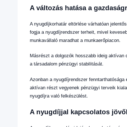
A változás hatása a gazdaság
A nyugdíjkorhatár eltörlése várhatóan jelentő
fogja a nyugdíjrendszer terheit, mivel kevese
munkavállaló maradhat a munkaerőpiacon.
Másrészt a dolgozók hosszabb ideig aktívan d
a társadalom pénzügyi stabilitását.
Azonban a nyugdíjrendszer fenntarthatósága 
aktívan részt vegyenek pénzügyi terveik kiala
nyugdíjra való felkészülést.
A nyugdíjjal kapcsolatos jövő