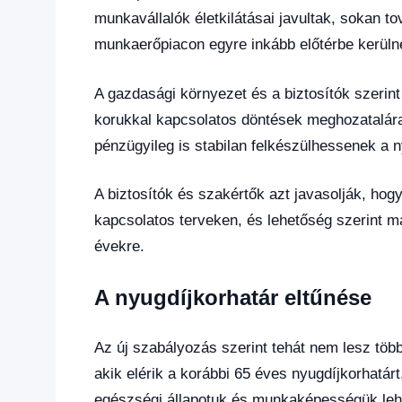
munkavállalók életkilátásai javultak, sokan 
munkaerőpiacon egyre inkább előtérbe kerül
A gazdasági környezet és a biztosítók szerin
korukkal kapcsolatos döntések meghozatalá
pénzügyileg is stabilan felkészülhessenek a n
A biztosítók és szakértők azt javasolják, hogy
kapcsolatos terveken, és lehetőség szerint m
évekre.
A nyugdíjkorhatár eltűnése
Az új szabályozás szerint tehát nem lesz több
akik elérik a korábbi 65 éves nyugdíjkorhatá
egészségi állapotuk és munkaképességük lehe