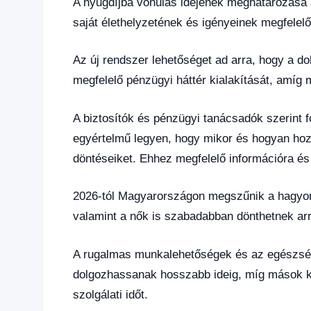
A nyugdíjba vonulás idejének meghatározása 
saját élethelyzetének és igényeinek megfelel
Az új rendszer lehetőséget ad arra, hogy a do
megfelelő pénzügyi háttér kialakítását, amíg
A biztosítók és pénzügyi tanácsadók szerint
egyértelmű legyen, hogy mikor és hogyan hoz
döntéseiket. Ehhez megfelelő információra é
2026-tól Magyarországon megszűnik a hagyomá
valamint a nők is szabadabban dönthetnek arr
A rugalmas munkalehetőségek és az egészség
dolgozhassanak hosszabb ideig, míg mások k
szolgálati időt.