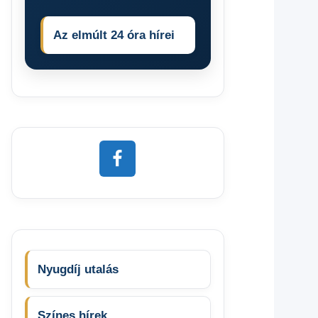
Az elmúlt 24 óra hírei
Nyugdíj utalás
Színes hírek