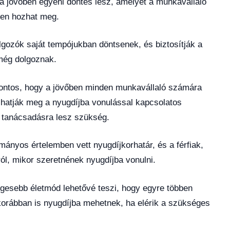
a jövőben egyéni döntés lesz, amelyet a munkavállaló
ően hozhat meg.
lgozók saját tempójukban döntsenek, és biztosítják a
 még dolgoznak.
 fontos, hogy a jövőben minden munkavállaló számára
hatják meg a nyugdíjba vonulással kapcsolatos
s tanácsadásra lesz szükség.
nyos értelemben vett nyugdíjkorhatár, és a férfiak,
ól, mikor szeretnének nyugdíjba vonulni.
esebb életmód lehetővé teszi, hogy egyre többen
orábban is nyugdíjba mehetnek, ha elérik a szükséges