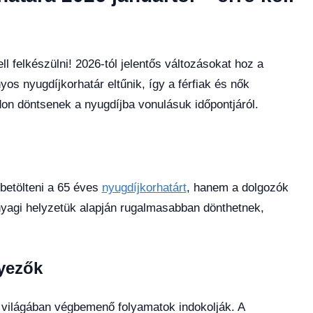
ll felkészülni! 2026-tól jelentős változásokat hoz a
s nyugdíjkorhatár eltűnik, így a férfiak és nők
don döntsenek a nyugdíjba vonulásuk időpontjáról.
betölteni a 65 éves
nyugdíjkorhatárt
, hanem a dolgozók
yagi helyzetük alapján rugalmasabban dönthetnek,
nyezők
 világában végbemenő folyamatok indokolják. A