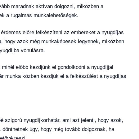
tovább maradnak aktívan dolgozni, miközben a
nek a rugalmas munkalehetőségek.
t érdemes előre felkészíteni az embereket a nyugdíjas
ra, hogy azok még munkaképesek legyenek, miközben
yugdíjba vonulásra.
 minél előbb kezdjünk el gondolkodni a nyugdíjjal
ár munka közben kezdjük el a felkészülést a nyugdíjas
é szigorú nyugdíjkorhatár, ami azt jelenti, hogy azok,
rt, dönthetnek úgy, hogy még tovább dolgoznak, ha
tővé teszi.