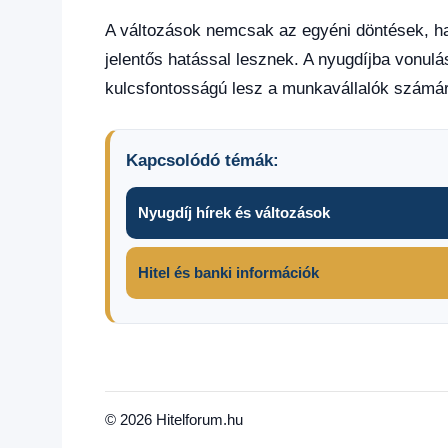
A változások nemcsak az egyéni döntések, ha
jelentős hatással lesznek. A nyugdíjba vonulá
kulcsfontosságú lesz a munkavállalók számár
Kapcsolódó témák:
Nyugdíj hírek és változások
Hitel és banki információk
Friss
hírek
© 2026 Hitelforum.hu
0-24