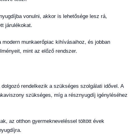
yugdíjba vonulni, akkor is lehetősége lesz rá,
tt járulékokat.
a modern munkaerőpiac kihívásaihoz, és jobban
lményeit, mint az előző rendszer.
 dolgozó rendelkezik a szükséges szolgálati idővel. A
unkaviszony szükséges, míg a résznyugdíj igényléséhez
ak, az otthon gyermekneveléssel töltött évek
yugdíjra.