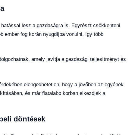
ra
s hatással lesz a gazdaságra is. Egyrészt csökkenteni
bb ember fog korán nyugdíjba vonulni, így több
olgozhatnak, amely javítja a gazdasági teljesítményt és
érdekében elengedhetetlen, hogy a jövőben az egyének
kításában, és már fiatalabb korban elkezdjék a
beli döntések