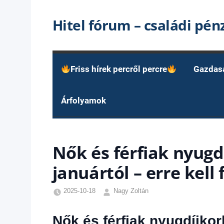
Skip
Hitel fórum – családi pé
to
content
Friss hírek percről percre
Gazdas
Árfolyamok
Nők és férfiak nyugd
januártól – erre kell 
2025-10-18
Nagy Zoltán
Egyéb
,
Friss
Nők és férfiak nyugdíjkorh