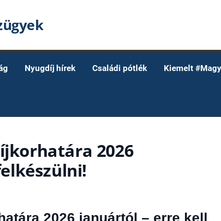
nzügyek
ág
Nyugdíj hírek
Családi pótlék
Kiemelt #Magy
íjkorhatára 2026
felkészülni!
atára 2026 januártól – erre kell