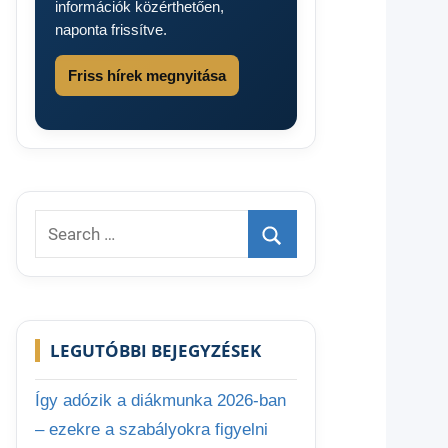
információk közérthetően,
naponta frissítve.
Friss hírek megnyitása
Search
for:
Search
LEGUTÓBBI BEJEGYZÉSEK
Így adózik a diákmunka 2026-ban
– ezekre a szabályokra figyelni