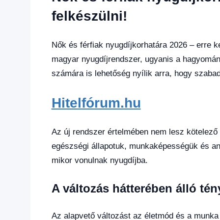
hírek
,
Gazdaság
,
felkészülni!
Hírek
,
Hírek
1
Nők és férfiak nyugdíjkorhatára 2026 – erre ke
kézből
,
magyar nyugdíjrendszer, ugyanis a hagyományo
Hitel
számára is lehetőség nyílik arra, hogy szaba
fórum
Hitelfórum.hu
Az új rendszer értelmében nem lesz kötelező 
egészségi állapotuk, munkaképességük és an
mikor vonulnak nyugdíjba.
A változás hátterében álló té
Az alapvető változást az életmód és a munka