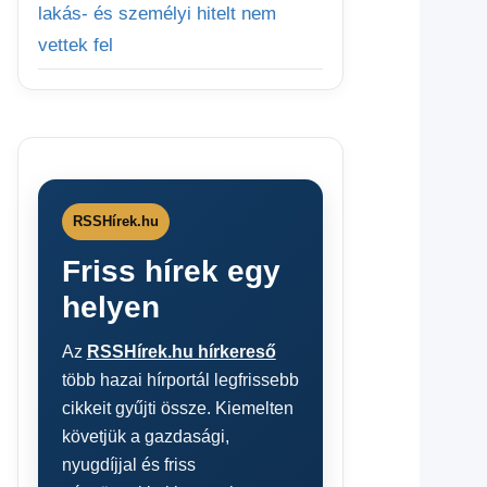
lakás- és személyi hitelt nem
vettek fel
RSSHírek.hu
Friss hírek egy
helyen
Az
RSSHírek.hu hírkereső
több hazai hírportál legfrissebb
cikkeit gyűjti össze. Kiemelten
követjük a gazdasági,
nyugdíjjal és friss