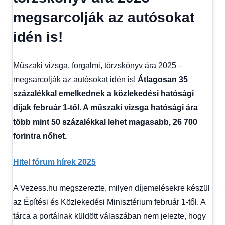
Hírek
,
megsarcolják az autósokat
Hírek
1
idén is!
kézből
,
Hitel
fórum
Műszaki vizsga, forgalmi, törzskönyv ára 2025 –
megsarcolják az autósokat idén is!
Átlagosan 35
százalékkal emelkednek a közlekedési hatósági
díjak február 1-től. A műszaki vizsga hatósági ára
több mint 50 százalékkal lehet magasabb, 26 700
forintra nőhet.
Hitel fórum hírek 2025
A Vezess.hu megszerezte, milyen díjemelésekre készül
az Építési és Közlekedési Minisztérium február 1-től. A
tárca a portálnak küldött válaszában nem jelezte, hogy