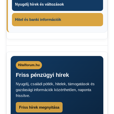
Nyugdíj hírek és változások
Hitel és banki információk
forgalmi
ára 2025
Műszaki
vizsga
Hitelforum.hu
ára 2024-
Friss pénzügyi hírek
2025
Műszaki
Nyugdíj, családi pótlék, hitelek, támogatások és
vizsga
gazdasági információk közérthetően, naponta
ára 2025
frissítve.
törzskönyv
ára 2025
Friss hírek megnyitása