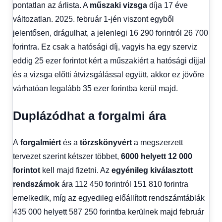
pontatlan az árlista. A
műszaki vizsga
díja 17 éve
változatlan. 2025. február 1-jén viszont egyből
jelentősen, drágulhat, a jelenlegi 16 290 forintról 26 700
forintra. Ez csak a hatósági díj, vagyis ha egy szerviz
eddig 25 ezer forintot kért a műszakiért a hatósági díjjal
és a vizsga előtti átvizsgálással együtt, akkor ez jövőre
várhatóan legalább 35 ezer forintba kerül majd.
Duplázódhat a forgalmi ára
A
forgalmiért
és a
törzskönyvért
a megszerzett
tervezet szerint kétszer többet,
6000 helyett 12 000
forintot
kell majd fizetni. Az
egyénileg kiválasztott
rendszámok
ára 112 450 forintról 151 810 forintra
emelkedik, míg az egyedileg előállított rendszámtáblák
435 000 helyett 587 250 forintba kerülnek majd február