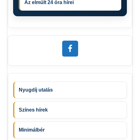
Az elmúlt 24 óra hírei
Nyugdíj utalás
Színes hírek
Minimálbér