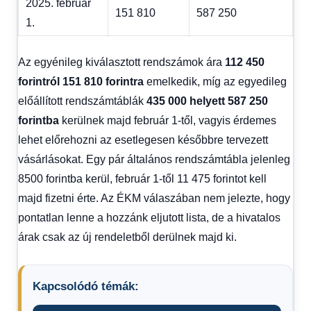
2025. február
151 810
587 250
1.
Az egyénileg kiválasztott rendszámok ára
112 450
forintról 151 810 forintra
emelkedik, míg az egyedileg
előállított rendszámtáblák
435 000 helyett 587 250
forintba
kerülnek majd február 1-től, vagyis érdemes
lehet előrehozni az esetlegesen későbbre tervezett
vásárlásokat. Egy pár általános rendszámtábla jelenleg
8500 forintba kerül, február 1-től 11 475 forintot kell
majd fizetni érte. Az ÉKM válaszában nem jelezte, hogy
pontatlan lenne a hozzánk eljutott lista, de a hivatalos
árak csak az új rendeletből derülnek majd ki.
Kapcsolódó témák: