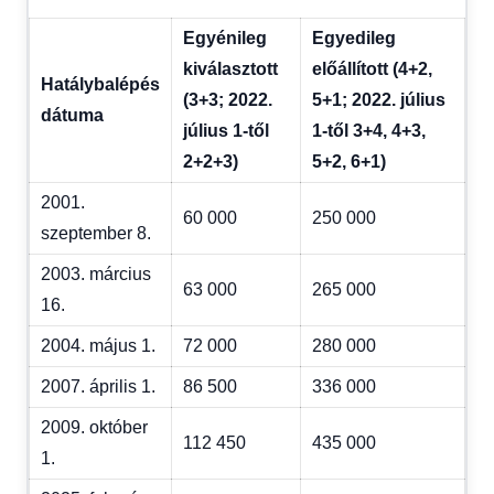
Egyénileg
Egyedileg
kiválasztott
előállított (4+2,
Hatálybalépés
(3+3; 2022.
5+1; 2022. július
dátuma
július 1-től
1-től 3+4, 4+3,
2+2+3)
5+2, 6+1)
2001.
60 000
250 000
szeptember 8.
2003. március
63 000
265 000
16.
2004. május 1.
72 000
280 000
2007. április 1.
86 500
336 000
2009. október
112 450
435 000
1.