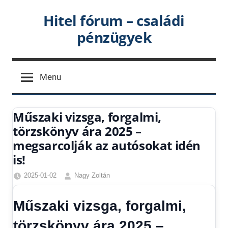
Skip
Hitel fórum – családi
to
pénzügyek
content
Menu
Műszaki vizsga, forgalmi,
törzskönyv ára 2025 –
megsarcolják az autósokat idén
is!
2025-01-02
Nagy Zoltán
Egyéb
,
Friss
Műszaki vizsga, forgalmi,
hírek
,
Gazdaság
,
törzskönyv ára 2025 –