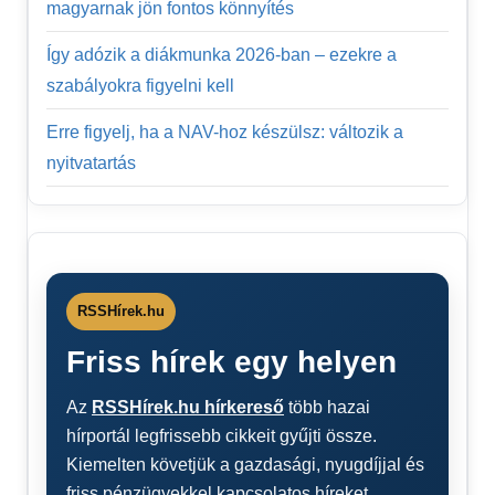
magyarnak jön fontos könnyítés
Így adózik a diákmunka 2026-ban – ezekre a
szabályokra figyelni kell
Erre figyelj, ha a NAV-hoz készülsz: változik a
nyitvatartás
RSSHírek.hu
Friss hírek egy helyen
Az
RSSHírek.hu hírkereső
több hazai
hírportál legfrissebb cikkeit gyűjti össze.
Kiemelten követjük a gazdasági, nyugdíjjal és
friss pénzügyekkel kapcsolatos híreket.