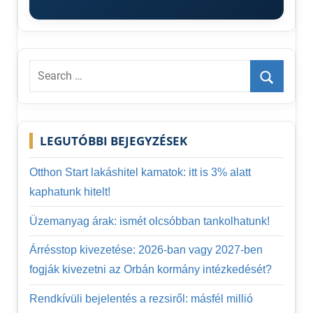
Search
for:
Search
LEGUTÓBBI BEJEGYZÉSEK
Otthon Start lakáshitel kamatok: itt is 3% alatt
kaphatunk hitelt!
Üzemanyag árak: ismét olcsóbban tankolhatunk!
Árrésstop kivezetése: 2026-ban vagy 2027-ben
fogják kivezetni az Orbán kormány intézkedését?
Rendkívüli bejelentés a rezsiről: másfél millió