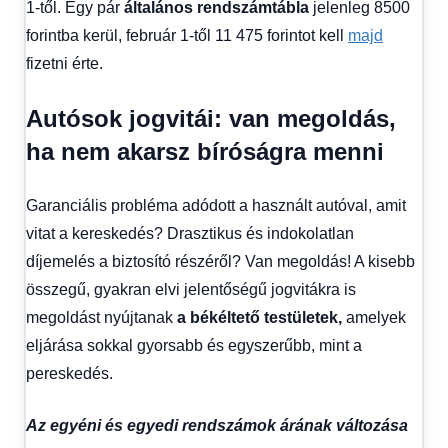
1-től. Egy pár
általános rendszámtábla
jelenleg 8500
forintba kerül, február 1-től 11 475 forintot kell
majd
fizetni érte.
Autósok jogvitái: van megoldás,
ha nem akarsz bíróságra menni
Garanciális probléma adódott a használt autóval, amit
vitat a kereskedés? Drasztikus és indokolatlan
díjemelés a biztosító részéről? Van megoldás! A kisebb
összegű, gyakran elvi jelentőségű jogvitákra is
megoldást nyújtanak
a békéltető testületek,
amelyek
eljárása sokkal gyorsabb és egyszerűbb, mint a
pereskedés.
Az egyéni és egyedi rendszámok árának változása