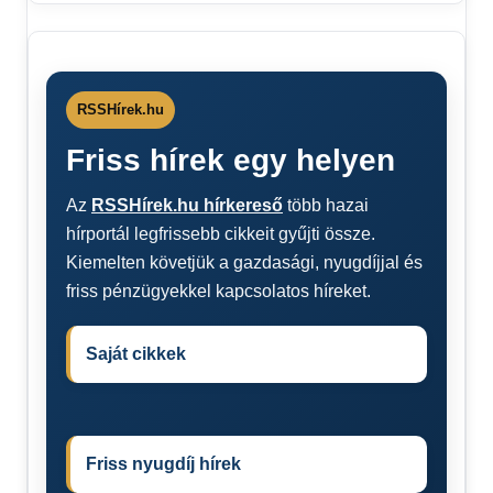
RSSHírek.hu
Friss hírek egy helyen
Az
RSSHírek.hu hírkereső
több hazai
hírportál legfrissebb cikkeit gyűjti össze.
Kiemelten követjük a gazdasági, nyugdíjjal és
friss pénzügyekkel kapcsolatos híreket.
Saját cikkek
Friss nyugdíj hírek