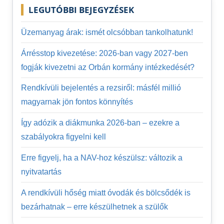
LEGUTÓBBI BEJEGYZÉSEK
Üzemanyag árak: ismét olcsóbban tankolhatunk!
Árrésstop kivezetése: 2026-ban vagy 2027-ben
fogják kivezetni az Orbán kormány intézkedését?
Rendkívüli bejelentés a rezsiről: másfél millió
magyarnak jön fontos könnyítés
Így adózik a diákmunka 2026-ban – ezekre a
szabályokra figyelni kell
Erre figyelj, ha a NAV-hoz készülsz: változik a
nyitvatartás
A rendkívüli hőség miatt óvodák és bölcsődék is
bezárhatnak – erre készülhetnek a szülők