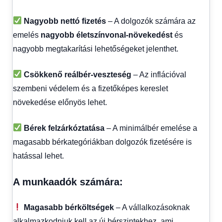
Nagyobb nettó fizetés
– A dolgozók számára az
emelés
nagyobb életszínvonal-növekedést
és
nagyobb megtakarítási lehetőségeket jelenthet.
Csökkenő reálbér-veszteség
– Az inflációval
szembeni védelem és a fizetőképes kereslet
növekedése előnyös lehet.
Bérek felzárkóztatása
– A minimálbér emelése a
magasabb bérkategóriákban dolgozók fizetésére is
hatással lehet.
A munkaadók számára:
Magasabb bérköltségek
– A vállalkozásoknak
alkalmazkodniuk kell az új bérszintekhez, ami