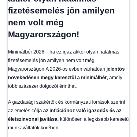
Hírek
,
fizetésemelés jön amilyen
Hírek
1
nem volt még
kézből
,
Hitel
Magyarországon!
fórum
Minimálbér 2026 – ha ez igaz akkor olyan hatalmas
fizetésemelés jön amilyen nem volt még
Magyarországon!A 2026-os évben várhatóan
jelentős
növekedésen megy keresztül a minimálbér
, amely
több százezer dolgozót érinthet.
A gazdasági szakértők és kormányzati források szerint
az emelés célja
az inflációhoz való igazodás és az
életszínvonal javítása
, különösen a legkisebb keresetű
munkavállalók körében.