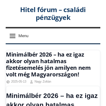
Skip
Hitel fórum – családi
to
pénzügyek
content
Menu
Minimálbér 2026 – ha ez igaz
akkor olyan hatalmas
fizetésemelés jön amilyen nem
volt még Magyarországon!
2025-05-13
Nagy Zoltán
Egyéb
,
Friss
Minimálbér 2026 – ha ez igaz
hírek
,
Gazdaság
,
akkor olyan hatalmas