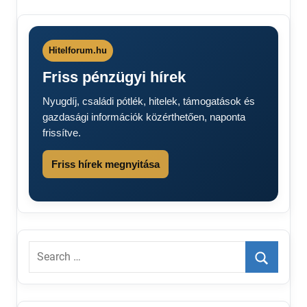
8 órás
minimálbér
2026
Béremelés
Hitelforum.hu
2026
Friss pénzügyi hírek
Fizetések
2026
Nyugdíj, családi pótlék, hitelek, támogatások és
Minimálbér
gazdasági információk közérthetően, naponta
Minimálbér
frissítve.
2026
Friss hírek megnyitása
Search
for:
Search