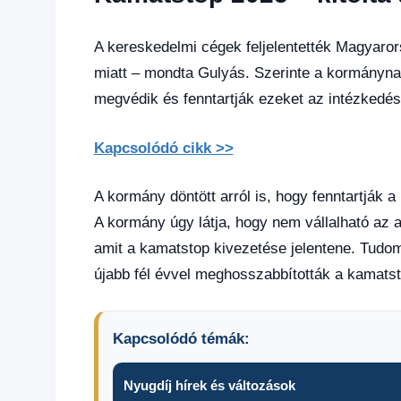
hírek
,
Gazdaság
,
Hírek
,
A kereskedelmi cégek feljelentették Magyaror
Hírek
miatt – mondta Gulyás. Szerinte a kormánynak a
1
megvédik és fenntartják ezeket az intézkedés
kézből
,
Hitel
fórum
Kapcsolódó cikk >>
A kormány döntött arról is, hogy fenntartják a
A kormány úgy látja, hogy nem vállalható az 
amit a kamatstop kivezetése jelentene. Tudo
újabb fél évvel meghosszabbították a kamatst
Kapcsolódó témák:
Nyugdíj hírek és változások