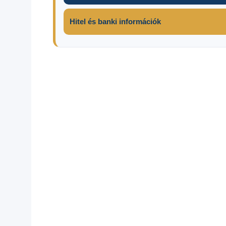
Hitel és banki információk
Kamatstop
2025
Most
érkezett