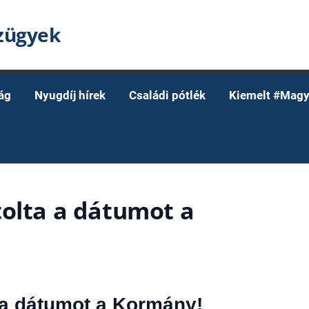
nzügyek
ág
Nyugdíj hírek
Családi pótlék
Kiemelt #Magy
tolta a dátumot a
 a dátumot a Kormány!