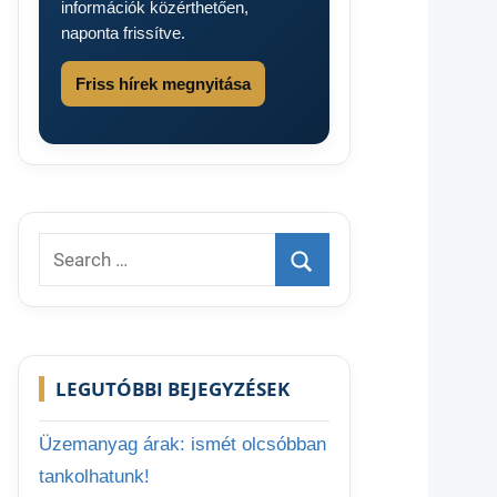
információk közérthetően,
naponta frissítve.
Friss hírek megnyitása
Search
for:
Search
LEGUTÓBBI BEJEGYZÉSEK
Üzemanyag árak: ismét olcsóbban
tankolhatunk!