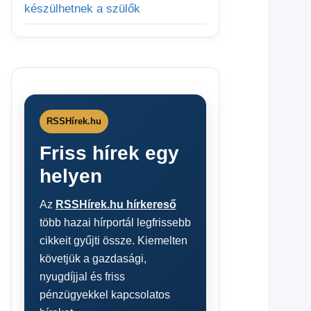
készülhetnek a szülők
RSSHírek.hu
Friss hírek egy
helyen
Az
RSSHírek.hu hírkereső
több hazai hírportál legfrissebb
cikkeit gyűjti össze. Kiemelten
követjük a gazdasági,
nyugdíjjal és friss
pénzügyekkel kapcsolatos