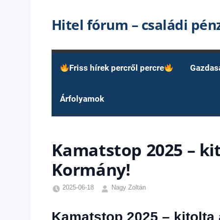
Skip
Hitel fórum – családi pé
to
content
Friss hírek percről percre
Gazdas
Árfolyamok
Kamatstop 2025 – ki
Kormány!
2025-06-18
Nagy Zoltán
Egyéb
,
Friss
Kamatstop 2025 – kitolta