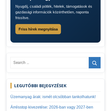
Nyugdíj, családi pótlék, hitelek, támogatások és
gazdasági információk közérthetően, naponta
frissítve.
Friss hírek megnyitása
Search
for:
Search
LEGUTÓBBI BEJEGYZÉSEK
Üzemanyag árak: ismét olcsóbban tankolhatunk!
Árrésstop kivezetése: 2026-ban vagy 2027-ben