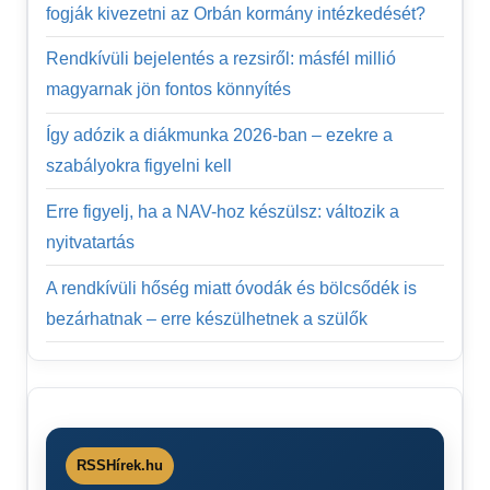
fogják kivezetni az Orbán kormány intézkedését?
Rendkívüli bejelentés a rezsiről: másfél millió
magyarnak jön fontos könnyítés
Így adózik a diákmunka 2026-ban – ezekre a
szabályokra figyelni kell
Erre figyelj, ha a NAV-hoz készülsz: változik a
nyitvatartás
A rendkívüli hőség miatt óvodák és bölcsődék is
bezárhatnak – erre készülhetnek a szülők
RSSHírek.hu