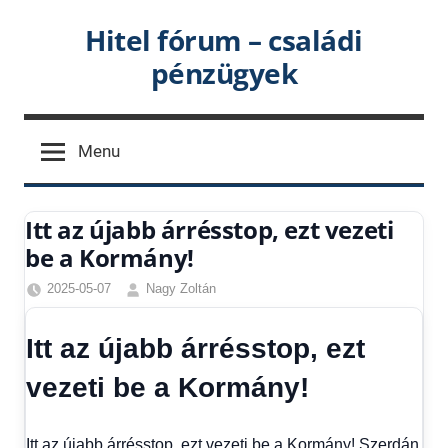
Skip
Hitel fórum – családi
to
pénzügyek
content
Menu
Itt az újabb árrésstop, ezt vezeti
be a Kormány!
2025-05-07
Nagy Zoltán
Egyéb
,
Friss
Itt az újabb árrésstop, ezt
hírek
,
Gazdaság
,
vezeti be a Kormány!
Hírek
,
Hírek
1
Itt az újabb árrésstop, ezt vezeti be a Kormány! Szerdán