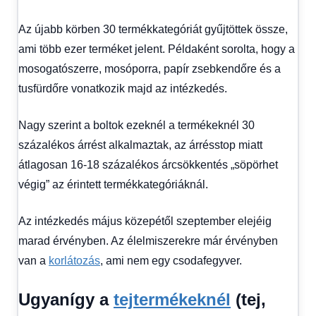
Az újabb körben 30 termékkategóriát gyűjtöttek össze,
ami több ezer terméket jelent. Példaként sorolta, hogy a
mosogatószerre, mosóporra, papír zsebkendőre és a
tusfürdőre vonatkozik majd az intézkedés.
Nagy szerint a boltok ezeknél a termékeknél 30
százalékos árrést alkalmaztak, az árrésstop miatt
átlagosan 16-18 százalékos árcsökkentés „söpörhet
végig” az érintett termékkategóriáknál.
Az intézkedés május közepétől szeptember elejéig
marad érvényben. Az élelmiszerekre már érvényben
van a
korlátozás
, ami nem egy csodafegyver.
Ugyanígy a
tejtermékeknél
(tej,