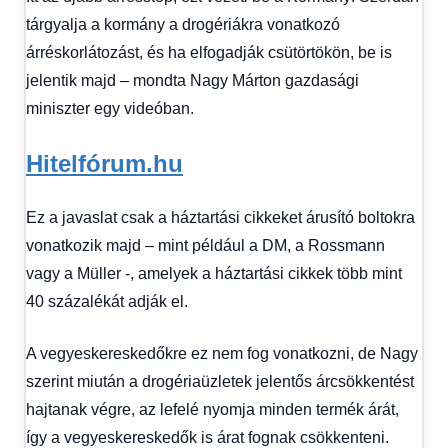
kézből
,
tárgyalja a kormány a drogériákra vonatkozó
Hitel
árréskorlátozást, és ha elfogadják csütörtökön, be is
fórum
jelentik majd – mondta Nagy Márton gazdasági
miniszter egy videóban.
Hitelfórum.hu
Ez a javaslat csak a háztartási cikkeket árusító boltokra
vonatkozik majd – mint például a DM, a Rossmann
vagy a Müller -, amelyek a háztartási cikkek több mint
40 százalékát adják el.
A vegyeskereskedőkre ez nem fog vonatkozni, de Nagy
szerint miután a drogériaüzletek jelentős árcsökkentést
hajtanak végre, az lefelé nyomja minden termék árát,
így a vegyeskereskedők is árat fognak csökkenteni.