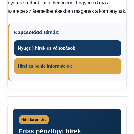
nyerészkednek, mint beismerni, hogy mekkora a
szerepe az áremelkedésekben magának a kormánynak.
Kapcsolódó témák:
Nyugdíj hírek és változások
Hitel és banki információk
Árrésstop
árréstop
2025
kormány
Hitelforum.hu
Friss pénzügyi hírek