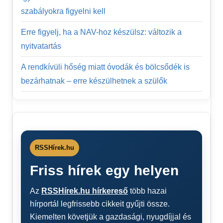
szabályokra figyelni kell
Erre figyelj, ha a NAV-hoz készülsz: változik a
nyitvatartás
A rendkívüli hőség miatt óvodák és bölcsődék is
bezárhatnak – erre készülhetnek a szülők
RSSHírek.hu
Friss hírek egy helyen
Az
RSSHírek.hu hírkereső
több hazai
hírportál legfrissebb cikkeit gyűjti össze.
Kiemelten követjük a gazdasági, nyugdíjjal és