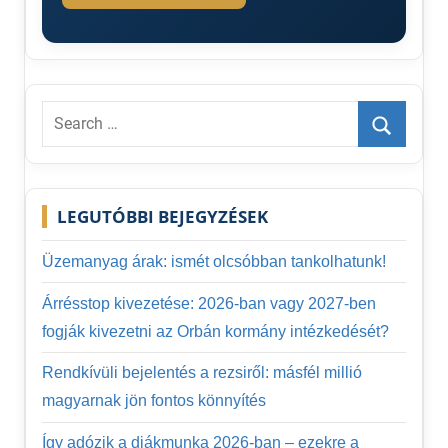
Search
for:
Search
LEGUTÓBBI BEJEGYZÉSEK
Üzemanyag árak: ismét olcsóbban tankolhatunk!
Árrésstop kivezetése: 2026-ban vagy 2027-ben
fogják kivezetni az Orbán kormány intézkedését?
Rendkívüli bejelentés a rezsiről: másfél millió
magyarnak jön fontos könnyítés
Így adózik a diákmunka 2026-ban – ezekre a