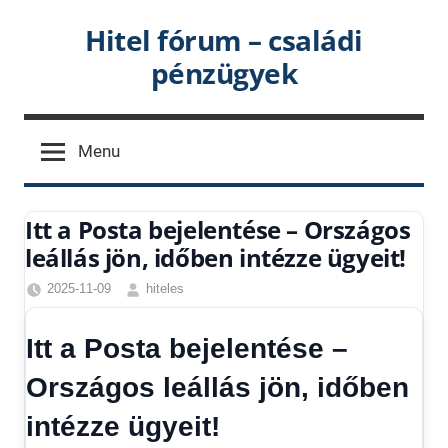
Skip
Hitel fórum – családi
to
pénzügyek
content
Menu
Itt a Posta bejelentése – Országos
leállás jön, időben intézze ügyeit!
2025-11-09
hiteles
Friss
hírek
,
Itt a Posta bejelentése –
Hírek
,
Hírek
Országos leállás jön, időben
1
intézze ügyeit!
kézből